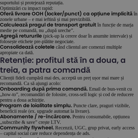
suportului și protejează reputația.
Optimizări cu impact rapid:
în
Oferă livrare OOH (locker/punct) ca opțiune implicită
zonele urbane – e mai ieftină și mai previzibilă.
în funcție de marja
Calculează pragul de transport gratuit
medie pe comandă, nu „după ureche”.
(pick-up la cerere doar în anumite intervale) și
Agregă retururile
folosește etichete pre-plătite negociate.
când clientul are comenzi multiple
Consolidează coletele
apropiate ca dată.
Retenție: profitul stă în a doua, a
treia, a patra comandă
Clienții fideli cumpără mai des, acceptă un preț ușor mai mare și
recomandă. Ca să ajungi acolo:
Email de bun-venit cu
Onboarding după prima comandă.
„how-to”, recomandări de folosire, cross-sell logic și cod de reducere
pentru a doua achiziție.
Puncte clare, praguri vizibile,
Program de loialitate simplu.
beneficii reale (ex. upgrade automat la livrare).
Pentru consumabile, opțiunea
Abonamente / re-încărcare.
„subscribe & save” crește LTV.
Recenzii, UGC, grup privat, early access
Community flywheel.
– capital social care reduce dependența de ads.