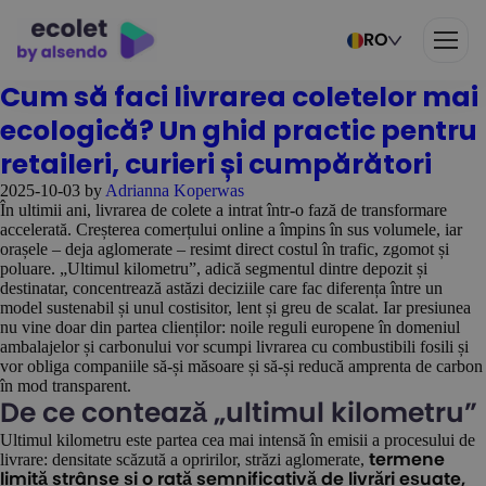
RO
Cum să faci livrarea coletelor mai
ecologică? Un ghid practic pentru
retaileri, curieri și cumpărători
2025-10-03
by
Adrianna Koperwas
În ultimii ani, livrarea de colete a intrat într-o fază de transformare
accelerată. Creșterea comerțului online a împins în sus volumele, iar
orașele – deja aglomerate – resimt direct costul în trafic, zgomot și
poluare. „Ultimul kilometru”, adică segmentul dintre depozit și
destinatar, concentrează astăzi deciziile care fac diferența între un
model sustenabil și unul costisitor, lent și greu de scalat. Iar presiunea
nu vine doar din partea clienților: noile reguli europene în domeniul
ambalajelor și carbonului vor scumpi livrarea cu combustibili fosili și
vor obliga companiile să-și măsoare și să-și reducă amprenta de carbon
în mod transparent.
De ce contează „ultimul kilometru”
Ultimul kilometru este partea cea mai intensă în emisii a procesului de
livrare: densitate scăzută a opririlor, străzi aglomerate,
termene
limită strânse și o rată semnificativă de livrări eșuate,