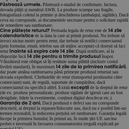
Păstrează e-mailul de confirmare, factura,
Păstrează urmele.
dovada plății și numărul AWB. La produse scumpe sau fragile,
fotografiază coletul la primire și deschiderea (ambalajul, sigiliile). Dacă
ceva nu corespunde, ai documentele necesare pentru o solicitare rapidă
de remediere sau rambursare.
Perioada legala de retur este de
Cine plătește returul?
14 zile
de la data la care ai primit produsul. Nu trebuie să
calendaristice
invoci niciun motiv pentru retur, dar trebuie să notifici comerciantul
(prin formular, email, telefon sau alt mijloc acceptat) că dorești să faci
retur
. După notificare, ai la
înainte să expire cele 14 zile
dispoziție încă
înapoi.
14 zile pentru a trimite produsul
Vânzătorul este obligat să îți restituie suma plătită (inclusiv costul
livrării standard), în maximum
,
14 zile de la primirea notificării
dar poate amâna rambursarea până primește produsul returnat sau
dovada expedierii. Cheltuielile de retur (transportul produsului către
comerciant) sunt, de regulă, suportate de cumpărător, dacă
comerciantul nu specifică altfel. Există
de la dreptul de retur
excepții
(de ex. produse personalizate, produse sigilate de igienă care au fost
desigilate, bilete la evenimente, conținut digital descărcat etc.).
Dacă produsul e defect sau nu corespunde
Garanția de 2 ani.
descrierii, ai dreptul la reparare/înlocuire sau, dacă nu e posibil într-un
termen rezonabil, la reducerea prețului ori rambursare. Garanția legală
începe la primirea bunului; în primul an, în multe țări UE sarcina
probei e inversată în favoarea consumatorului (regulă explicată pe
portalul UE).