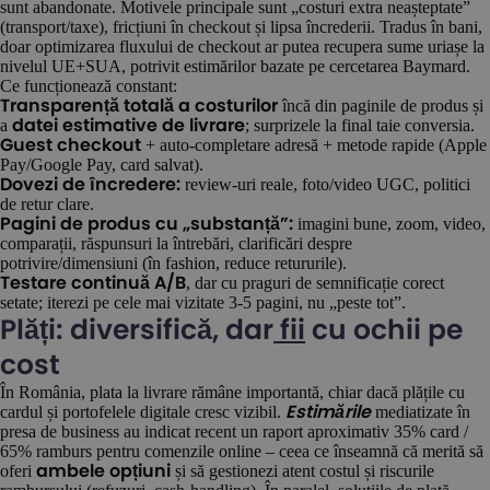
sunt abandonate. Motivele principale sunt „costuri extra neașteptate”
(transport/taxe), fricțiuni în checkout și lipsa încrederii. Tradus în bani,
doar optimizarea fluxului de checkout ar putea recupera sume uriașe la
nivelul UE+SUA, potrivit estimărilor bazate pe cercetarea Baymard.
Ce funcționează constant:
încă din paginile de produs și
Transparență totală a costurilor
a
; surprizele la final taie conversia.
datei estimative de livrare
+ auto-completare adresă + metode rapide (Apple
Guest checkout
Pay/Google Pay, card salvat).
review-uri reale, foto/video UGC, politici
Dovezi de încredere:
de retur clare.
imagini bune, zoom, video,
Pagini de produs cu „substanță”:
comparații, răspunsuri la întrebări, clarificări despre
potrivire/dimensiuni (în fashion, reduce retururile).
, dar cu praguri de semnificație corect
Testare continuă A/B
setate; iterezi pe cele mai vizitate 3-5 pagini, nu „peste tot”.
Plăți: diversifică, dar
fii
cu ochii pe
cost
În România, plata la livrare rămâne importantă, chiar dacă plățile cu
cardul și portofelele digitale cresc vizibil.
mediatizate în
Estimările
presa de business au indicat recent un raport aproximativ 35% card /
65% ramburs pentru comenzile online – ceea ce înseamnă că merită să
oferi
și să gestionezi atent costul și riscurile
ambele opțiuni