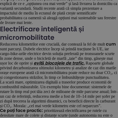
explică de ce e „opțiunea cea mai verde” și lasă livrarea la domiciliu ca
variantă secundară. Studii recente arată că simpla prezentare a
impactului de mediu în ecranul de plată crește semnificativ
probabilitatea ca oamenii să aleagă opțiuni mai sustenabile sau ferestre
de livrare mai lente.
Electrificare inteligentă și
micromobilitate
Reducerea kilometrilor este crucială, dar contează la fel de mult
cum
sunt parcurși. Dubele electrice încep să prindă tracțiune în UE, iar
cargo-bike-urile electrice devin soluția preferată pe tronsoanele scurte
în zone dense, unde o bicicletă de marfă „taie” din timp, găsește mai
ușor loc de oprire și
Rapoarte globale
evită blocajele de trafic.
privind decarbonizarea ultimului kilometru și analize de caz din marile
orașe europene arată că micromobilitatea poate reduce nu doar CO₂, ci
și congestionarea străzilor, în timp ce îmbunătățește punctualitatea.
La scară mare, optimizarea digitală a traseelor produce economii de
combustibil măsurabile. Un exemplu bine documentat: sistemele de
rutare în timp real pot tăia zeci de milioane de mile parcurse anual; într-
un caz de referință, reducerea medie a fost de 10–14 mile per șofer pe
zi după trecerea la algoritmi dinamici, cu beneficii directe în carburant
și CO₂. Morala: „cel mai verde kilometru este cel neparcurs”.
prioritizează electrificarea pe rutele cu
Ce poți face practic:
densitate mare de colete și distanțe scurte (unde autonomia nu este o