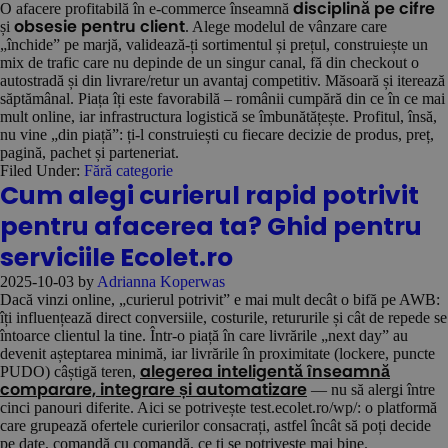
O afacere profitabilă în e-commerce înseamnă
disciplină pe cifre
și
. Alege modelul de vânzare care
obsesie pentru client
„închide” pe marjă, validează-ți sortimentul și prețul, construiește un
mix de trafic care nu depinde de un singur canal, fă din checkout o
autostradă și din livrare/retur un avantaj competitiv. Măsoară și iterează
săptămânal. Piața îți este favorabilă – românii cumpără din ce în ce mai
mult online, iar infrastructura logistică se îmbunătățește. Profitul, însă,
nu vine „din piață”: ți-l construiești cu fiecare decizie de produs, preț,
pagină, pachet și parteneriat.
Filed Under:
Fără categorie
Cum alegi curierul rapid potrivit
pentru afacerea ta? Ghid pentru
serviciile Ecolet.ro
2025-10-03
by
Adrianna Koperwas
Dacă vinzi online, „curierul potrivit” e mai mult decât o bifă pe AWB:
îți influențează direct conversiile, costurile, retururile și cât de repede se
întoarce clientul la tine. Într-o piață în care livrările „next day” au
devenit așteptarea minimă, iar livrările în proximitate (lockere, puncte
PUDO) câștigă teren,
alegerea inteligentă înseamnă
— nu să alergi între
comparare, integrare și automatizare
cinci panouri diferite. Aici se potrivește test.ecolet.ro/wp/: o platformă
care grupează ofertele curierilor consacrați, astfel încât să poți decide
pe date, comandă cu comandă, ce ți se potrivește mai bine.