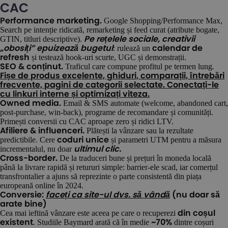
CAC
Google Shopping/Performance Max,
Performance marketing.
Search pe intenție ridicată, remarketing și feed curat (atribute bogate,
GTIN, titluri descriptive).
Pe rețelele sociale, creativii
: rulează un
„obosiți” epuizează bugetul
calendar de
și testează hook-uri scurte, UGC și demonstrații.
refresh
Traficul care compune profitul pe termen lung.
SEO & conținut.
Fișe de produs excelente, ghiduri, comparații, întrebări
frecvente, pagini de categorii selectate. Conectați-le
cu linkuri interne și optimizați viteza.
Email & SMS automate (welcome, abandoned cart,
Owned media.
post-purchase, win-back), programe de recomandare și comunități.
Primești conversii cu CAC aproape zero și ridici LTV.
Plătești la vânzare sau la rezultate
Afiliere & influenceri.
predictibile. Cere
și parametri UTM pentru a măsura
coduri unice
incrementalul, nu doar
ultimul clic.
De la traduceri bune și prețuri în moneda locală
Cross-border.
până la livrare rapidă și retururi simple: barrier-ele scad, iar comerțul
transfrontalier a ajuns să reprezinte o parte consistentă din piața
europeană online în 2024.
Conversie:
faceți ca site-ul dvs. să vândă
(nu doar să
arate bine)
Cea mai ieftină vânzare este aceea pe care o recuperezi
din coșul
. Studiile Baymard arată că în medie
dintre coșuri
existent
~70%