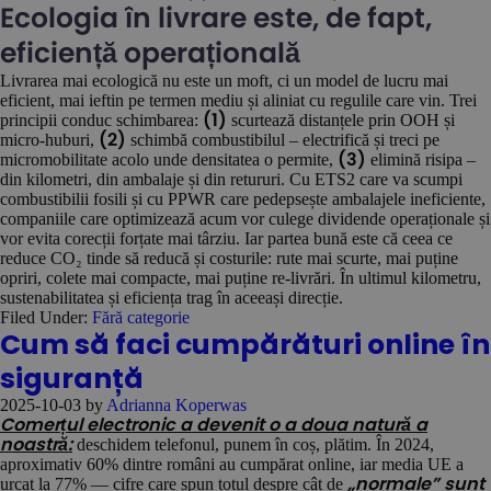
Ecologia în livrare este, de fapt,
eficiență operațională
Livrarea mai ecologică nu este un moft, ci un model de lucru mai
eficient, mai ieftin pe termen mediu și aliniat cu regulile care vin. Trei
principii conduc schimbarea:
scurtează distanțele prin OOH și
(1)
micro-huburi,
schimbă combustibilul – electrifică și treci pe
(2)
micromobilitate acolo unde densitatea o permite,
elimină risipa –
(3)
din kilometri, din ambalaje și din retururi. Cu ETS2 care va scumpi
combustibilii fosili și cu PPWR care pedepsește ambalajele ineficiente,
companiile care optimizează acum vor culege dividende operaționale și
vor evita corecții forțate mai târziu. Iar partea bună este că ceea ce
reduce CO₂ tinde să reducă și costurile: rute mai scurte, mai puține
opriri, colete mai compacte, mai puține re-livrări. În ultimul kilometru,
sustenabilitatea și eficiența trag în aceeași direcție.
Filed Under:
Fără categorie
Cum să faci cumpărături online în
siguranță
2025-10-03
by
Adrianna Koperwas
Comerțul electronic a devenit o a doua natură a
deschidem telefonul, punem în coș, plătim. În 2024,
noastră:
aproximativ 60% dintre români au cumpărat online, iar media UE a
urcat la 77% — cifre care spun totul despre cât de
„normale”
sunt