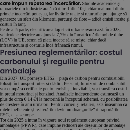
Studiile academice și
care impun repetarea încercărilor.
rapoartele din industrie arată că între 1 din 10 și chiar mai mult dintre
primele încercări pot eșua, iar livrările ratate și retururile pot ajunge să
genereze un sfert din kilometrii parcurși de flote – adică emisii irosite și
costuri în lanț.
Pe de altă parte, electrificarea logisticii urbane avansează: în 2023,
vehiculele electrice au ajuns la 7,7% din înmatriculările noi de dube
(LCV) în UE, semn că piața începe să se miște, chiar dacă
infrastructura și costurile încă frânează ritmul.
Presiunea reglementărilor: costul
carbonului și regulile pentru
ambalaje
Din 2027, UE pornește ETS2 – piața de carbon pentru combustibilii
folosiți în transport rutier și clădiri. Pe scurt, furnizorii de combustibili
vor cumpăra certificate pentru emisii și, inevitabil, vor transfera costul
în prețul motorinei și benzinei. Analizele independente estimează un
plus de circa 0,14 €/l la motorină la începutul schemei, cu posibilitatea
de creștere în anii următori. Pentru curieri și retaileri, asta înseamnă că
rutele ineficiente și re-livrările devin nu doar „urâte” în raportările
ESG, ci și scumpe.
Tot din 2025 a intrat în vigoare noul regulament european privind
ambalajele (PPWR), care impune reduceri ale deșeurilor de ambalaje