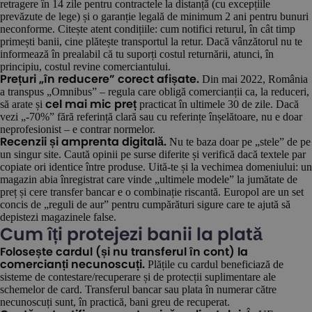
retragere în 14 zile pentru contractele la distanță (cu excepțiile
prevăzute de lege) și o garanție legală de minimum 2 ani pentru bunuri
neconforme. Citește atent condițiile: cum notifici returul, în cât timp
primești banii, cine plătește transportul la retur. Dacă vânzătorul nu te
informează în prealabil că tu suporți costul returnării, atunci, în
principiu, costul revine comerciantului.
Din mai 2022, România
Prețuri „în reducere” corect afișate.
a transpus „Omnibus” – regula care obligă comercianții ca, la reduceri,
să arate și
practicat în ultimele 30 de zile. Dacă
cel mai mic preț
vezi „-70%” fără referință clară sau cu referințe înșelătoare, nu e doar
neprofesionist – e contrar normelor.
Nu te baza doar pe „stele” de pe
Recenzii și amprenta digitală.
un singur site. Caută opinii pe surse diferite și verifică dacă textele par
copiate ori identice între produse. Uită-te și la vechimea domeniului: un
magazin abia înregistrat care vinde „ultimele modele” la jumătate de
preț și cere transfer bancar e o combinație riscantă. Europol are un set
concis de „reguli de aur” pentru cumpărături sigure care te ajută să
depistezi magazinele false.
Cum îți protejezi banii la plată
Folosește cardul (și nu transferul în cont) la
Plățile cu cardul beneficiază de
comercianți necunoscuți.
sisteme de contestare/recuperare și de protecții suplimentare ale
schemelor de card. Transferul bancar sau plata în numerar către
necunoscuți sunt, în practică, bani greu de recuperat.