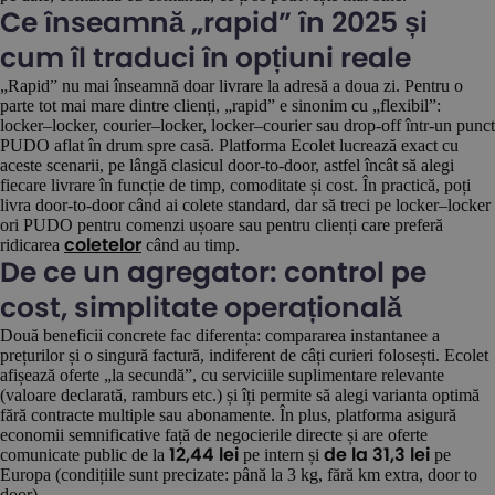
Ce înseamnă „rapid” în 2025 și
cum îl traduci în opțiuni reale
„Rapid” nu mai înseamnă doar livrare la adresă a doua zi. Pentru o
parte tot mai mare dintre clienți, „rapid” e sinonim cu „flexibil”:
locker–locker, courier–locker, locker–courier sau drop-off într-un punct
PUDO aflat în drum spre casă. Platforma Ecolet lucrează exact cu
aceste scenarii, pe lângă clasicul door-to-door, astfel încât să alegi
fiecare livrare în funcție de timp, comoditate și cost. În practică, poți
livra door-to-door când ai colete standard, dar să treci pe locker–locker
ori PUDO pentru comenzi ușoare sau pentru clienți care preferă
ridicarea
când au timp.
coletelor
De ce un agregator: control pe
cost, simplitate operațională
Două beneficii concrete fac diferența: compararea instantanee a
prețurilor și o singură factură, indiferent de câți curieri folosești. Ecolet
afișează oferte „la secundă”, cu serviciile suplimentare relevante
(valoare declarată, ramburs etc.) și îți permite să alegi varianta optimă
fără contracte multiple sau abonamente. În plus, platforma asigură
economii semnificative față de negocierile directe și are oferte
comunicate public de la
pe intern și
pe
12,44 lei
de la 31,3 lei
Europa (condițiile sunt precizate: până la 3 kg, fără km extra, door to
door).