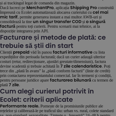
și ai trackingul legat de comanda din magazin.
Dacă lucrezi pe
, aplicația
construită
MerchantPro
Shipping Pro
împreună cu Ecolet automatizează alocarea curierului cu
cel mai
, permite generarea instant a mai multor AWB-uri și
mic tarif
consolidează la tine
și
un singur transfer COD
o singură
pentru toți curierii. Pentru scenarii mai tehnice, ai la
factură
dispoziție integrarea prin API.
Facturare și metode de plată: ce
trebuie să știi din start
Clienții
văd în panou
cu lista
prepaid
facturi informative
expedițiilor din perioada facturată; dacă un curier adaugă ulterior
costuri (retur, redirecționare, ajustări greutate/dimensiuni), factura
devine scadentă și trebuie achitată în
. Poți
7 zile calendaristice
trece din „plată în avans” la „plată conform facturii” (linie de credit)
prin contactarea reprezentantului comercial. Iar în termeni și condiții,
pentru persoane juridice apare
cu termen de
facturarea bilunară
plată
.
7 zile
Cum alegi curierul potrivit în
Ecolet: criterii aplicate
Pornește de la promisiunile publice ale
Performante reale.
rețelelor și calibrează-le pe traficul tău: urban vs. rural, colete standard
vs. non-standard, sezonalitate. Țintește o „fereastră” 24–48 h pentru