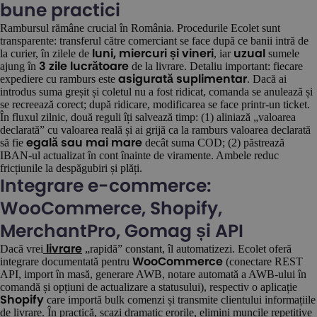
bune practici
Rambursul rămâne crucial în România. Procedurile Ecolet sunt
transparente: transferul către comerciant se face după ce banii intră de
la curier, în zilele de
, iar
sumele
luni, miercuri și vineri
uzual
ajung în
de la livrare. Detaliu important: fiecare
3 zile lucrătoare
expediere cu ramburs este
. Dacă ai
asigurată suplimentar
introdus suma greșit și coletul nu a fost ridicat, comanda se anulează și
se recreează corect; după ridicare, modificarea se face printr-un ticket.
În fluxul zilnic, două reguli îți salvează timp: (1) aliniază „valoarea
declarată” cu valoarea reală și ai grijă ca la ramburs valoarea declarată
să fie
decât suma COD; (2) păstrează
egală sau mai mare
IBAN-ul actualizat în cont înainte de viramente. Ambele reduc
fricțiunile la despăgubiri și plăți.
Integrare e-commerce:
WooCommerce, Shopify,
MerchantPro, Gomag și API
Dacă vrei
„rapidă” constant, îl automatizezi. Ecolet oferă
livrare
integrare documentată pentru
(conectare REST
WooCommerce
API, import în masă, generare AWB, notare automată a AWB-ului în
comandă și opțiuni de actualizare a statusului), respectiv o aplicație
care importă bulk comenzi și transmite clientului informațiile
Shopify
de livrare. În practică, scazi dramatic erorile, elimini muncile repetitive