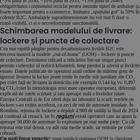
(−5% până în 2030, −10% până în 2035, −15% până în 2040),
obligativitatea conținutului reciclat pentru anumite tipuri de ambalaje și,
foarte important pentru e-commerce, limitarea „spațiului gol” la 50% în
coletele B2C. Ambalajele supradimensionate nu vor mai fi doar o
risipă vizibilă, ci și o neconformitate sancționabilă.
Schimbarea modelului de livrare:
lockere și puncte de colectare
Cea mai rapidă pârghie pentru decarbonizarea livrării B2C este
trecerea masivă la modele „out-of-home” (OOH) – lockere și puncte
de colectare. Densitatea ridicată a ridicărilor într-un singur punct
permite curierului să reducă kilometrii, timp pierdut la adresă și livrările
eșuate. Datele publicate de operatori arată ordine de mărime greu de
ignorat: livrarea la locker poate emite în medie sub jumătate din CO₂
per colet față de livrarea la domiciliu (de exemplu 0,144 kg vs. 0,497
kg CO₂/colet în metodologia unui mare operator european), diferență
explicată de rutele scurtate și rata aproape nulă a livrărilor ratate.
Europa Centrală și de Est oferă deja un laborator la scară: rețelele de
lockere s-au extins accelerat, cu zeci de mii de automate instalate. În
România, rețeaua de lockere a depășit 4.900 de unități la final de 2024
și continuă să crească, iar în
există operatori care au ajuns la
regiuni
aproape 50.000 de automate în exploatare pe mai multe piețe. Cu cât
rețeaua este mai densă, cu atât ruta medie scade, iar emisiile pe colet
coboară.
pune implicit opțiunea OOH la checkout,
Ce poți face practic: