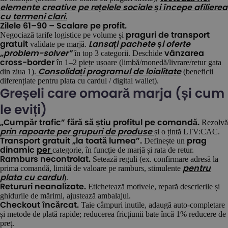
elemente creative pe rețelele sociale și începe afilierea
cu termeni clari.
Zilele 61–90 – Scalare pe profit.
Negociază tarife logistice pe volume și
praguri de transport
validate pe marjă.
gratuit
Lansați pachete și oferte
în top 3 categorii. Deschide
„problem-solver”
vânzarea
în 1–2 piețe ușoare (limbă/monedă/livrare/retur gata
cross-border
din ziua 1).
(beneficii
Consolidați programul de loialitate
diferențiate pentru plata cu cardul / digital wallet).
Greșeli care omoară marja (și cum
le eviți)
Rezolvă
„Cumpăr trafic” fără să știu profitul pe comandă.
și o țintă LTV:CAC.
prin rapoarte per grupuri de produse
Definește un
Transport gratuit „la toată lumea”.
prag
categorie, în funcție de marjă și rata de retur.
dinamic
per
Setează reguli (ex. confirmare adresă la
Ramburs necontrolat.
prima comandă, limită de valoare pe ramburs, stimulente
pentru
).
plata cu cardul
Etichetează motivele, repară descrierile și
Retururi neanalizate.
ghidurile de mărimi, ajustează ambalajul.
Taie câmpuri inutile, adaugă auto-completare
Checkout încărcat.
și metode de plată rapide; reducerea fricțiunii bate încă 1% reducere de
preț.