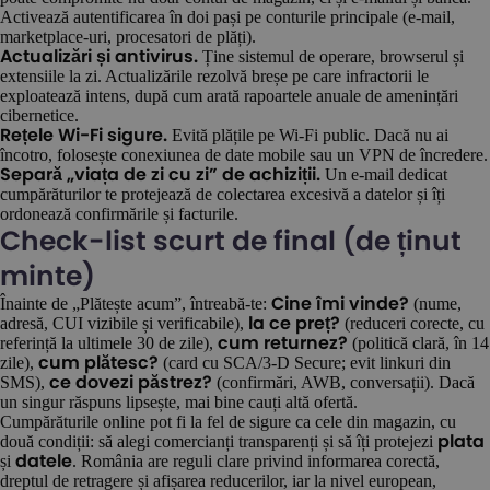
Activează autentificarea în doi pași pe conturile principale (e-mail,
marketplace-uri, procesatori de plăți).
Ține sistemul de operare, browserul și
Actualizări și antivirus.
extensiile la zi. Actualizările rezolvă breșe pe care infractorii le
exploatează intens, după cum arată rapoartele anuale de amenințări
cibernetice.
Evită plățile pe Wi-Fi public. Dacă nu ai
Rețele Wi-Fi sigure.
încotro, folosește conexiunea de date mobile sau un VPN de încredere.
Un e-mail dedicat
Separă „viața de zi cu zi” de achiziții.
cumpărăturilor te protejează de colectarea excesivă a datelor și îți
ordonează confirmările și facturile.
Check-list scurt de final (de ținut
minte)
Înainte de „Plătește acum”, întreabă-te:
(nume,
Cine îmi vinde?
adresă, CUI vizibile și verificabile),
(reduceri corecte, cu
la ce preț?
referință la ultimele 30 de zile),
(politică clară, în 14
cum returnez?
zile),
(card cu SCA/3-D Secure; evit linkuri din
cum plătesc?
SMS),
(confirmări, AWB, conversații). Dacă
ce dovezi păstrez?
un singur răspuns lipsește, mai bine cauți altă ofertă.
Cumpărăturile online pot fi la fel de sigure ca cele din magazin, cu
două condiții: să alegi comercianți transparenți și să îți protejezi
plata
și
. România are reguli clare privind informarea corectă,
datele
dreptul de retragere și afișarea reducerilor, iar la nivel european,