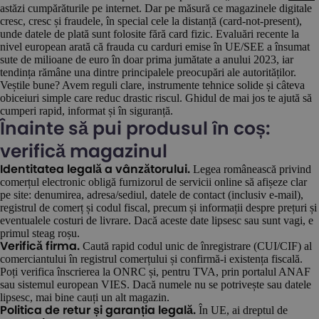
astăzi cumpărăturile pe internet. Dar pe măsură ce magazinele digitale
cresc, cresc și fraudele, în special cele la distanță (card-not-present),
unde datele de plată sunt folosite fără card fizic. Evaluări recente la
nivel european arată că frauda cu carduri emise în UE/SEE a însumat
sute de milioane de euro în doar prima jumătate a anului 2023, iar
tendința rămâne una dintre principalele preocupări ale autorităților.
Veștile bune? Avem reguli clare, instrumente tehnice solide și câteva
obiceiuri simple care reduc drastic riscul. Ghidul de mai jos te ajută să
cumperi rapid, informat și în siguranță.
Înainte să pui produsul în coș:
verifică magazinul
Legea românească privind
Identitatea legală a vânzătorului.
comerțul electronic obligă furnizorul de servicii online să afișeze clar
pe site: denumirea, adresa/sediul, datele de contact (inclusiv e-mail),
registrul de comerț și codul fiscal, precum și informații despre prețuri și
eventualele costuri de livrare. Dacă aceste date lipsesc sau sunt vagi, e
primul steag roșu.
Caută rapid codul unic de înregistrare (CUI/CIF) al
Verifică firma.
comerciantului în registrul comerțului și confirmă-i existența fiscală.
Poți verifica înscrierea la ONRC și, pentru TVA, prin portalul ANAF
sau sistemul european VIES. Dacă numele nu se potrivește sau datele
lipsesc, mai bine cauți un alt magazin.
În UE, ai dreptul de
Politica de retur și garanția legală.