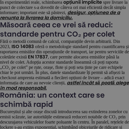
În experimentări reale, schimbarea
spre livrare la
opțiunii implicite
punct de colectare s-a dovedit de câteva ori mai eficientă decât simpla
informare; important este să păstrezi,
desigur, opțiunea de a
renunța la livrarea la domiciliu.
Măsoară ceea ce vrei să reduci:
standarde pentru CO₂ per colet
Fără o metodă comună de calcul, comparațiile devin arbitrarii. Din
2023,
oferă o metodologie standard pentru cuantificarea și
ISO 14083
raportarea emisiilor din operațiunile de transport, iar pentru serviciile de
coletărie există
, care permite alocarea emisiilor până la
EN 17837
nivel de colet. Adopția acestor standarde înseamnă că poți raporta
„CO₂ pe colet” pe rute, orașe, flote și poți seta ținte pe care echipele
chiar le pot urmări. În plus, datele standardizate îți permit să afișezi la
checkout amprenta estimată a fiecărei opțiuni de livrare – adică exact
informația de care au nevoie clienții,
astfel încât să poată alege
în mod responsabil.
România: un context care se
schimbă rapid
Bucureștiul și alte orașe discută introducerea sau extinderea zonelor cu
emisii scăzute, iar autoritățile estimează reduceri notabile de CO₂ prin
descurajarea vehiculelor foarte poluante în centru. În paralel, rețelele de
lockere s-au extins exponențial, schimbând obiceiurile de ridicare și