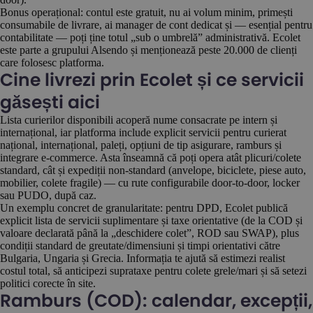
Bonus operațional: contul este gratuit, nu ai volum minim, primești
consumabile de livrare, ai manager de cont dedicat și — esențial pentru
contabilitate — poți ține totul „sub o umbrelă” administrativă. Ecolet
este parte a grupului Alsendo și menționează peste 20.000 de clienți
care folosesc platforma.
Cine livrezi prin Ecolet și ce servicii
găsești aici
Lista curierilor disponibili acoperă nume consacrate pe intern și
internațional, iar platforma include explicit servicii pentru curierat
național, internațional, paleți, opțiuni de tip asigurare, ramburs și
integrare e-commerce. Asta înseamnă că poți opera atât plicuri/colete
standard, cât și expediții non-standard (anvelope, biciclete, piese auto,
mobilier, colete fragile) — cu rute configurabile door-to-door, locker
sau PUDO, după caz.
Un exemplu concret de granularitate: pentru DPD, Ecolet publică
explicit lista de servicii suplimentare și taxe orientative (de la COD și
valoare declarată până la „deschidere colet”, ROD sau SWAP), plus
condiții standard de greutate/dimensiuni și timpi orientativi către
Bulgaria, Ungaria și Grecia. Informația te ajută să estimezi realist
costul total, să anticipezi suprataxe pentru colete grele/mari și să setezi
politici corecte în site.
Ramburs (COD): calendar, excepții,