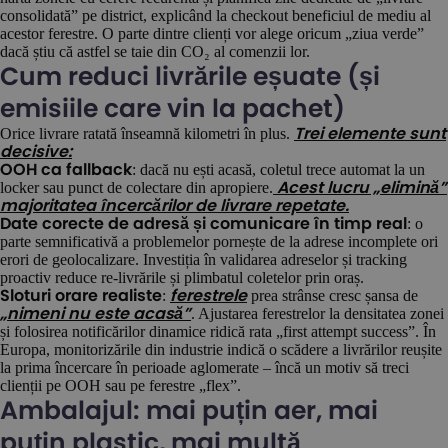
consolidată” pe district, explicând la checkout beneficiul de mediu al
acestor ferestre. O parte dintre clienți vor alege oricum „ziua verde”
dacă știu că astfel se taie din CO₂ al comenzii lor.
Cum reduci livrările eșuate (și
emisiile care vin la pachet)
Orice livrare ratată înseamnă kilometri în plus.
Trei elemente sunt
decisive:
: dacă nu ești acasă, coletul trece automat la un
OOH ca fallback
locker sau punct de colectare din apropiere.
Acest lucru „elimină”
majoritatea încercărilor de livrare repetate.
: o
Date corecte de adresă și comunicare în timp real
parte semnificativă a problemelor pornește de la adrese incomplete ori
erori de geolocalizare. Investiția în validarea adreselor și tracking
proactiv reduce re-livrările și plimbatul coletelor prin oraș.
:
prea strânse cresc șansa de
Sloturi orare realiste
ferestrele
. Ajustarea ferestrelor la densitatea zonei
„nimeni nu este acasă”
și folosirea notificărilor dinamice ridică rata „first attempt success”. În
Europa, monitorizările din industrie indică o scădere a livrărilor reușite
la prima încercare în perioade aglomerate – încă un motiv să treci
clienții pe OOH sau pe ferestre „flex”.
Ambalajul: mai puțin aer, mai
puțin plastic, mai multă