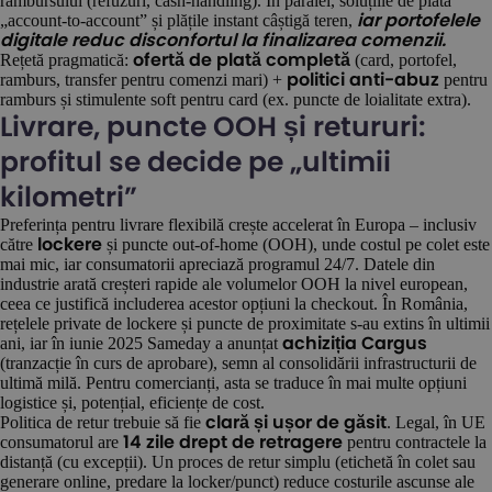
rambursului (refuzuri, cash-handling). În paralel, soluțiile de plată
„account-to-account” și plățile instant câștigă teren,
iar portofelele
digitale reduc disconfortul la finalizarea comenzii.
Rețetă pragmatică:
(card, portofel,
ofertă de plată completă
ramburs, transfer pentru comenzi mari) +
pentru
politici anti-abuz
ramburs și stimulente soft pentru card (ex. puncte de loialitate extra).
Livrare, puncte OOH și retururi:
profitul se decide pe „ultimii
kilometri”
Preferința pentru livrare flexibilă crește accelerat în Europa – inclusiv
către
și puncte out-of-home (OOH), unde costul pe colet este
lockere
mai mic, iar consumatorii apreciază programul 24/7. Datele din
industrie arată creșteri rapide ale volumelor OOH la nivel european,
ceea ce justifică includerea acestor opțiuni la checkout. În România,
rețelele private de lockere și puncte de proximitate s-au extins în ultimii
ani, iar în iunie 2025 Sameday a anunțat
achiziția Cargus
(tranzacție în curs de aprobare), semn al consolidării infrastructurii de
ultimă milă. Pentru comercianți, asta se traduce în mai multe opțiuni
logistice și, potențial, eficiențe de cost.
Politica de retur trebuie să fie
. Legal, în UE
clară și ușor de găsit
consumatorul are
pentru contractele la
14 zile drept de retragere
distanță (cu excepții). Un proces de retur simplu (etichetă în colet sau
generare online, predare la locker/punct) reduce costurile ascunse ale