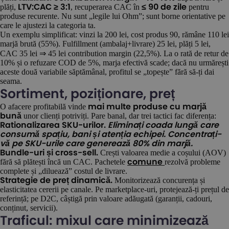
plăți,
, recuperarea CAC în
pentru
LTV:CAC ≥ 3:1
≤ 90 de zile
produse recurente. Nu sunt „legile lui Ohm”; sunt borne orientative pe
care le ajustezi la categoria ta.
Un exemplu simplificat: vinzi la 200 lei, cost produs 90, rămâne 110 lei
marjă brută (55%). Fulfillment (ambalaj+livrare) 25 lei, plăți 5 lei,
CAC 35 lei ⇒ 45 lei contribution margin (22,5%). La o rată de retur de
10% și o refuzare COD de 5%, marja efectivă scade; dacă nu urmărești
aceste două variabile săptămânal, profitul se „topește” fără să-ți dai
seama.
Sortiment, poziționare, preț
O afacere profitabilă vinde
mai multe produse cu marjă
unor clienți potriviți. Pare banal, dar trei tactici fac diferența:
bună
Rationalizarea SKU-urilor.
Eliminați coada lungă care
consumă spațiu, bani și atenția echipei. Concentrați-
vă pe SKU-urile care generează 80% din marjă.
Crești valoarea medie a coșului (AOV)
Bundle-uri și cross-sell.
fără să plătești încă un CAC. Pachetele
rezolvă probleme
comune
complete și „diluează” costul de livrare.
Monitorizează concurența și
Strategie de preț dinamică.
elasticitatea cererii pe canale. Pe marketplace-uri, protejează-ți prețul de
referință; pe D2C, câștigă prin valoare adăugată (garanții, cadouri,
conținut, servicii).
Traficul: mixul care minimizează