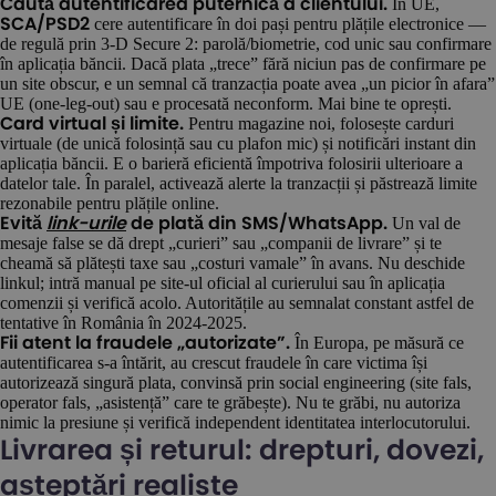
În UE,
Caută autentificarea puternică a clientului.
cere autentificare în doi pași pentru plățile electronice —
SCA/PSD2
de regulă prin 3-D Secure 2: parolă/biometrie, cod unic sau confirmare
în aplicația băncii. Dacă plata „trece” fără niciun pas de confirmare pe
un site obscur, e un semnal că tranzacția poate avea „un picior în afara”
UE (one-leg-out) sau e procesată neconform. Mai bine te oprești.
Pentru magazine noi, folosește carduri
Card virtual și limite.
virtuale (de unică folosință sau cu plafon mic) și notificări instant din
aplicația băncii. E o barieră eficientă împotriva folosirii ulterioare a
datelor tale. În paralel, activează alerte la tranzacții și păstrează limite
rezonabile pentru plățile online.
Un val de
Evită
link-urile
de plată din SMS/WhatsApp.
mesaje false se dă drept „curieri” sau „companii de livrare” și te
cheamă să plătești taxe sau „costuri vamale” în avans. Nu deschide
linkul; intră manual pe site-ul oficial al curierului sau în aplicația
comenzii și verifică acolo. Autoritățile au semnalat constant astfel de
tentative în România în 2024-2025.
În Europa, pe măsură ce
Fii atent la fraudele „autorizate”.
autentificarea s-a întărit, au crescut fraudele în care victima își
autorizează singură plata, convinsă prin social engineering (site fals,
operator fals, „asistență” care te grăbește). Nu te grăbi, nu autoriza
nimic la presiune și verifică independent identitatea interlocutorului.
Livrarea și returul: drepturi, dovezi,
așteptări realiste