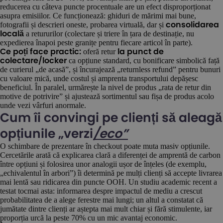
reducerea cu câteva puncte procentuale are un efect disproporționat
asupra emisiilor. Ce funcționează: ghiduri de mărimi mai bune,
fotografii și descrieri oneste, probarea virtuală, dar și
consolidarea
a retururilor (colectare și triere în țara de destinație, nu
locală
expedierea înapoi peste granițe pentru fiecare articol în parte).
oferă retur
Ce poți face practic:
la punct de
ca opțiune standard, cu bonificare simbolică față
colectare/locker
de curierul „de acasă”, și încurajează „returnless refund” pentru bunuri
cu valoare mică, unde costul și amprenta transportului depășesc
beneficiul. În paralel, urmărește la nivel de produs „rata de retur din
motive de potrivire” și ajustează sortimentul sau fișa de produs acolo
unde vezi vârfuri anormale.
Cum îi convingi pe clienți să aleagă
opțiunile „verzi
/eco”
O schimbare de prezentare în checkout poate muta masiv opțiunile.
Cercetările arată că explicarea clară a diferenței de amprentă de carbon
între opțiuni și folosirea unor analogii ușor de înțeles (de exemplu,
„echivalentul în arbori”) îi determină pe mulți clienți să accepte livrarea
mai lentă sau ridicarea din puncte OOH. Un studiu academic recent a
testat tocmai asta: informarea despre impactul de mediu a crescut
probabilitatea de a alege ferestre mai lungi; un altul a constatat că
jumătate dintre clienți ar aștepta mai mult chiar și fără stimulente, iar
proporția urcă la peste 70% cu un mic avantaj economic.