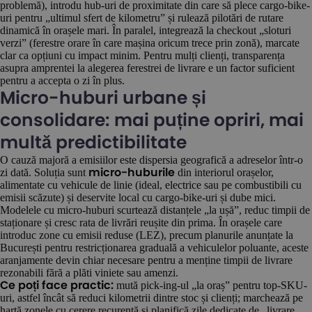
problemă), introdu hub-uri de proximitate din care să plece cargo-bike-
uri pentru „ultimul sfert de kilometru” și rulează pilotări de rutare
dinamică în orașele mari. În paralel, integrează la checkout „sloturi
verzi” (ferestre orare în care mașina oricum trece prin zonă), marcate
clar ca opțiuni cu impact minim. Pentru mulți clienți, transparența
asupra amprentei la alegerea ferestrei de livrare e un factor suficient
pentru a accepta o zi în plus.
Micro-huburi urbane și
consolidare: mai puține opriri, mai
multă predictibilitate
O cauză majoră a emisiilor este dispersia geografică a adreselor într-o
zi dată. Soluția sunt
din interiorul orașelor,
micro-huburile
alimentate cu vehicule de linie (ideal, electrice sau pe combustibili cu
emisii scăzute) și deservite local cu cargo-bike-uri și dube mici.
Modelele cu micro-huburi scurtează distanțele „la ușă”, reduc timpii de
staționare și cresc rata de livrări reușite din prima. În orașele care
introduc zone cu emisii reduse (LEZ), precum planurile anunțate la
București pentru restricționarea graduală a vehiculelor poluante, aceste
aranjamente devin chiar necesare pentru a menține timpii de livrare
rezonabili fără a plăti viniete sau amenzi.
mută pick-ing-ul „la oraș” pentru top-SKU-
Ce poți face practic:
uri, astfel încât să reduci kilometrii dintre stoc și clienți; marchează pe
hartă zonele cu cerere recurentă și planifică zile dedicate de „livrare