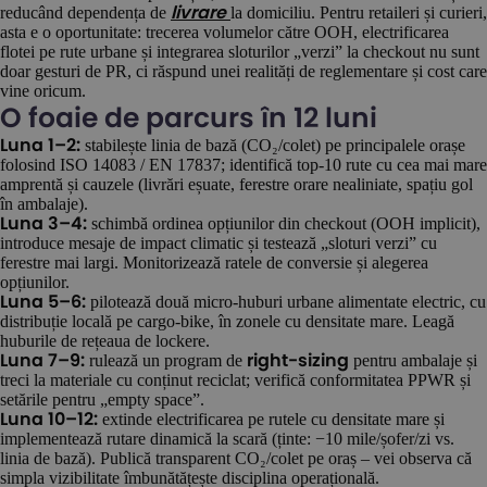
reducând dependența de
la domiciliu. Pentru retaileri și curieri,
livrare
asta e o oportunitate: trecerea volumelor către OOH, electrificarea
flotei pe rute urbane și integrarea sloturilor „verzi” la checkout nu sunt
doar gesturi de PR, ci răspund unei realități de reglementare și cost care
vine oricum.
O foaie de parcurs în 12 luni
stabilește linia de bază (CO₂/colet) pe principalele orașe
Luna 1–2:
folosind ISO 14083 / EN 17837; identifică top-10 rute cu cea mai mare
amprentă și cauzele (livrări eșuate, ferestre orare nealiniate, spațiu gol
în ambalaje).
schimbă ordinea opțiunilor din checkout (OOH implicit),
Luna 3–4:
introduce mesaje de impact climatic și testează „sloturi verzi” cu
ferestre mai largi. Monitorizează ratele de conversie și alegerea
opțiunilor.
pilotează două micro-huburi urbane alimentate electric, cu
Luna 5–6:
distribuție locală pe cargo-bike, în zonele cu densitate mare. Leagă
huburile de rețeaua de lockere.
rulează un program de
pentru ambalaje și
Luna 7–9:
right-sizing
treci la materiale cu conținut reciclat; verifică conformitatea PPWR și
setările pentru „empty space”.
extinde electrificarea pe rutele cu densitate mare și
Luna 10–12:
implementează rutare dinamică la scară (ținte: −10 mile/șofer/zi vs.
linia de bază). Publică transparent CO₂/colet pe oraș – vei observa că
simpla vizibilitate îmbunătățește disciplina operațională.