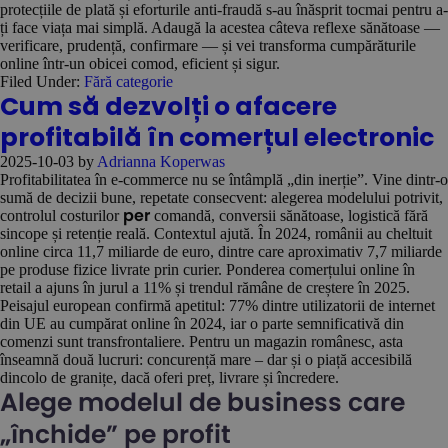
protecțiile de plată și eforturile anti-fraudă s-au înăsprit tocmai pentru a-
ți face viața mai simplă. Adaugă la acestea câteva reflexe sănătoase —
verificare, prudență, confirmare — și vei transforma cumpărăturile
online într-un obicei comod, eficient și sigur.
Filed Under:
Fără categorie
Cum să dezvolți o afacere
profitabilă în comerțul electronic
2025-10-03
by
Adrianna Koperwas
Profitabilitatea în e-commerce nu se întâmplă „din inerție”. Vine dintr-o
sumă de decizii bune, repetate consecvent: alegerea modelului potrivit,
controlul costurilor
comandă, conversii sănătoase, logistică fără
per
sincope și retenție reală. Contextul ajută. În 2024, românii au cheltuit
online circa 11,7 miliarde de euro, dintre care aproximativ 7,7 miliarde
pe produse fizice livrate prin curier. Ponderea comerțului online în
retail a ajuns în jurul a 11% și trendul rămâne de creștere în 2025.
Peisajul european confirmă apetitul: 77% dintre utilizatorii de internet
din UE au cumpărat online în 2024, iar o parte semnificativă din
comenzi sunt transfrontaliere. Pentru un magazin românesc, asta
înseamnă două lucruri: concurență mare – dar și o piață accesibilă
dincolo de granițe, dacă oferi preț, livrare și încredere.
Alege modelul de business care
„închide” pe profit