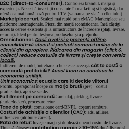
Controlezi brandul, marja și
D2C (direct-to-consumer).
experiența. Necesită investiții constante în marketing și logistică, dar
oferă cea mai bună bază pentru LTV (valoarea pe viață a clientului).
Scalezi mai rapid prin eMAG Marketplace sau
Marketplace-uri.
platforme internaționale. Pierzi din marjă (comisioane), însă câștigi
acces la cerere existentă și la infrastructură de încredere (plăți, livrare,
retururi). Ideal pentru testarea produselor și a prețurilor.
Omnichannel.
Dacă aveți și o prezență offline,
consolidați-vă stocul și preluați comenzi online de la
clienții din apropiere. Ridicarea din magazin (click &
collect) reduce costurile de livrare și crește conversia
locală.
Indiferent de model, întrebarea-cheie este aceeași:
cât te costă o
comandă profitabilă?
Acest lucru ne conduce la
economia unității.
Unit economics
: ecuația care îți decide viitorul
Profitul operațional începe cu
(preț – costul
marja brută
produsului), apoi se scade:
ambalaj, picking, livrare
Fulfillment pe comandă:
(curier/locker), procesare retur.
comisioane card/BNPL, costuri ramburs.
Taxe de plată:
ads, afiliere,
Costuri de achiziție a clienților (CAC):
influenceri (atribuite corect).
lovește marja și dublează uneori costul de livrare.
Rata de retur:
Ținte sănătoase:
după livrare și
contribution margin > 10–15%