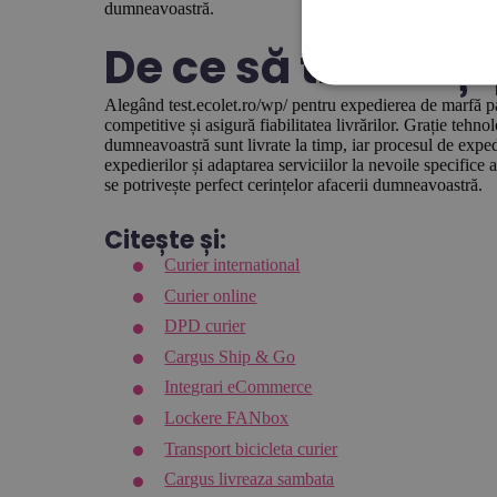
dumneavoastră.
De ce să trimiteți
Alegând test.ecolet.ro/wp/ pentru expedierea de marfă pal
competitive și asigură fiabilitatea livrărilor. Grație tehno
dumneavoastră sunt livrate la timp, iar procesul de exped
expedierilor și adaptarea serviciilor la nevoile specifice
se potrivește perfect cerințelor afacerii dumneavoastră.
Citește și:
Curier international
Curier online
DPD curier
Cargus Ship & Go
Integrari eCommerce
Lockere FANbox
Transport bicicleta curier
Cargus livreaza sambata