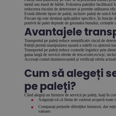
metal sau masă de hârtie. Folosirea paleților facilitează 
reducerea riscului de deteriorare și permite utilizarea efi
Există diferite tipuri de paleți, inclusiv paleți de unică fol
Fiecare tip este destinat aplicațiilor specifice, în funcție 
potrivit de palet depinde de greutatea bunului, cerințele d
Avantajele transp
Transportul pe paleți reduce semnificativ riscul de deteri
Paleții permit manipularea ușoară a mărfii cu ajutorul trans
Transportul pe paleți reduce costurile logistice prin dimi
gama largă de servicii oferite de test.ecolet.ro/wp/, inclu
Accesați contul dumneavoastră și verificați oferta actua
Cum să alegeți se
pe paleți?
Când alegeți un furnizor de servicii pe paleți, luați în c
Asigurați-vă că firma de curierat acoperă toate re
Comparați prețurile diferiților furnizori, dar r
valoare.