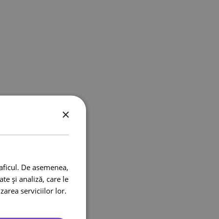
×
raficul. De asemenea,
te și analiză, care le
zarea serviciilor lor.