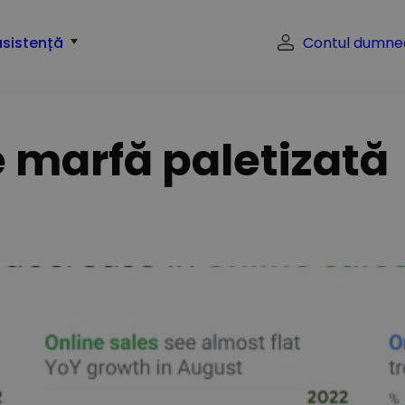
asistență
Contul dumne
e marfă paletizată