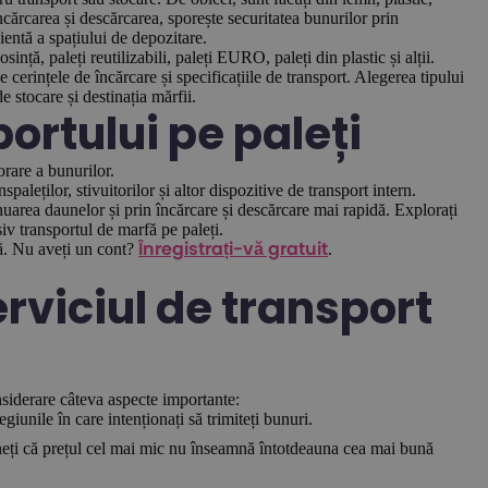
încărcarea și descărcarea, sporește securitatea bunurilor prin
cientă a spațiului de depozitare.
osință, paleți reutilizabili, paleți EURO, paleți din plastic și alții.
de cerințele de încărcare și specificațiile de transport. Alegerea tipului
e stocare și destinația mărfii.
ortului pe paleți
orare a bunurilor.
paleților, stivuitorilor și altor dispozitive de transport intern.
nuarea daunelor și prin încărcare și descărcare mai rapidă. Explorați
siv transportul de marfă pe paleți.
lă. Nu aveți un cont?
.
Înregistrați-vă gratuit
rviciul de transport
onsiderare câteva aspecte importante:
giunile în care intenționați să trimiteți bunuri.
ețineți că prețul cel mai mic nu înseamnă întotdeauna cea mai bună