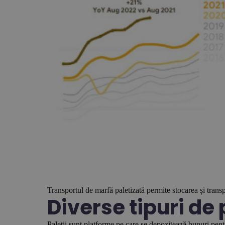
Transportul de marfă paletizată permite stocarea și transpo
Diverse tipuri de pa
Paleții sunt platforme pe care se depozitează bunuri pentr