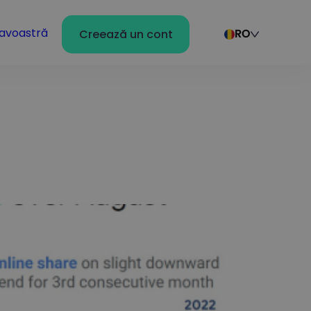
avoastră
Creează un cont
RO