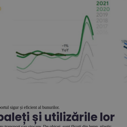
rtul sigur și eficient al bunurilor.
leți și utilizările lor
u transport sau stocare. De obicei, sunt făcuți din lemn, plastic,