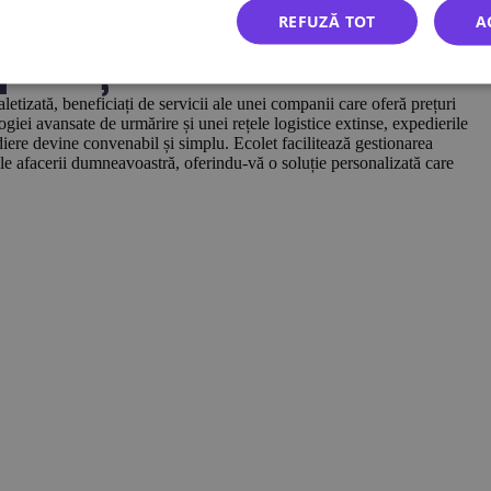
REFUZĂ TOT
A
 paleți cu Ecolet?
etizată, beneficiați de servicii ale unei companii care oferă prețuri
logiei avansate de urmărire și unei rețele logistice extinse, expedierile
iere devine convenabil și simplu. Ecolet facilitează gestionarea
 ale afacerii dumneavoastră, oferindu-vă o soluție personalizată care