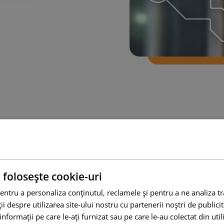
 folosește cookie-uri
entru a personaliza conținutul, reclamele și pentru a ne analiza t
a unui magazin online
 despre utilizarea site-ului nostru cu partenerii noștri de publicita
nformații pe care le-ați furnizat sau pe care le-au colectat din utili