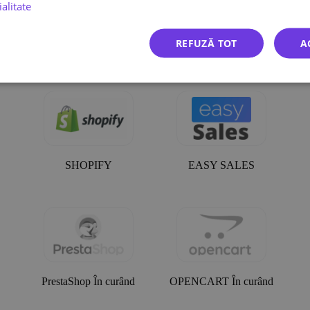
ialitate
zi zilnic afacerea, asigurându-te că toate comenzile plasate de clienții tă
i ușoare, așa că am pregătit integrări și importuri de comenzi din magaz
REFUZĂ TOT
A
Gestionarea și expedierea comenzilor dvs. va fi mai ușoară acum.
SHOPIFY
EASY SALES
PrestaShop În curând
OPENCART În curând