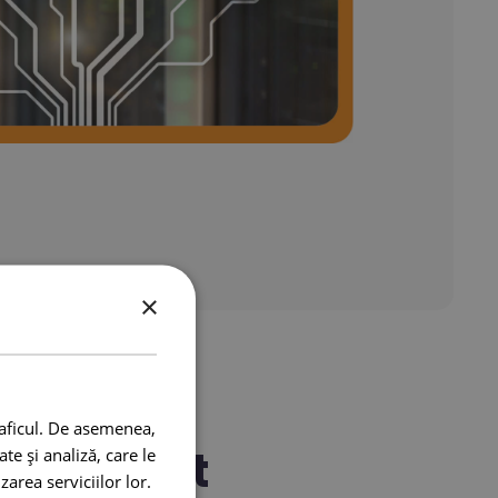
×
raficul. De asemenea,
 cu Ecolet
te și analiză, care le
zarea serviciilor lor.