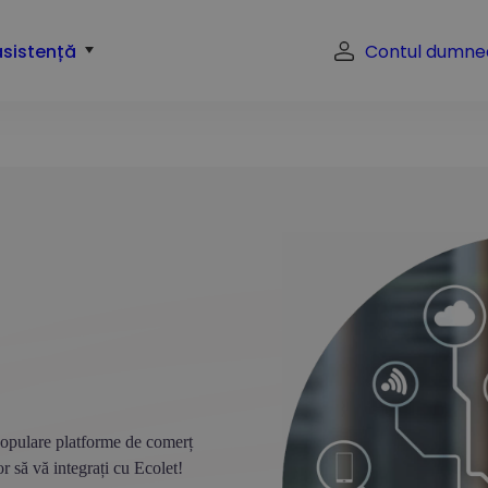
asistență
Contul dumne
populare platforme de comerț
șor să vă integrați cu Ecolet!