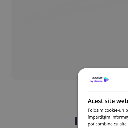
Acest site web
Folosim cookie-uri p
Integrare
împărtășim informații
pot combina cu alte i