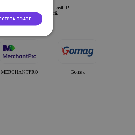
i sunt livrate cât mai repede posibil?
inul dvs. pe platforma noastră.
CCEPTĂ TOATE
MERCHANTPRO
Gomag