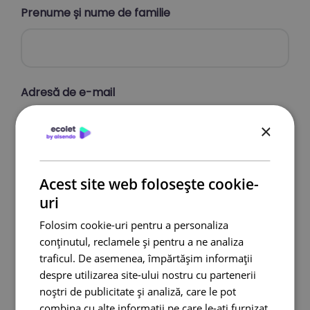
Prenume și nume de familie
Adresă de e-mail
×
Ce volum colete trimiteți lunar?
Acest site web folosește cookie-
uri
Folosim cookie-uri pentru a personaliza
conținutul, reclamele și pentru a ne analiza
traficul. De asemenea, împărtășim informații
Telefon
despre utilizarea site-ului nostru cu partenerii
noștri de publicitate și analiză, care le pot
combina cu alte informații pe care le-ați furnizat