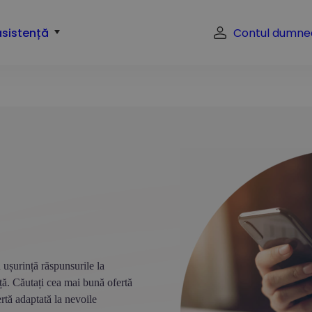
asistență
Contul dumne
 ușurință răspunsurile la
ță. Căutați cea mai bună ofertă
tă adaptată la nevoile