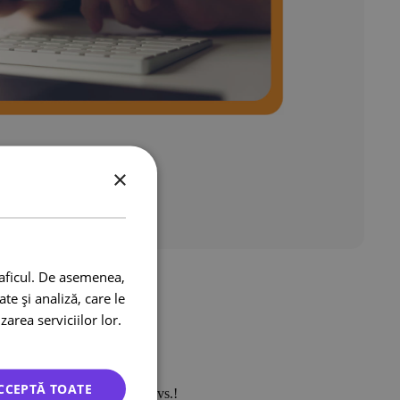
×
raficul. De asemenea,
te și analiză, care le
zarea serviciilor lor.
entul de vânzări
CCEPTĂ TOATE
una oferta pentru afacerea dvs.!