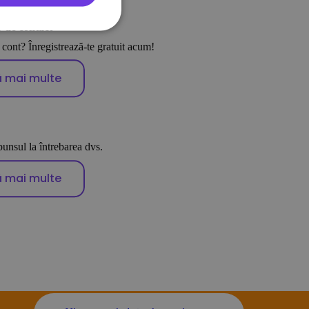
 de contact
 cont? Înregistrează-te gratuit acum!
ă mai multe
punsul la întrebarea dvs.
ă mai multe