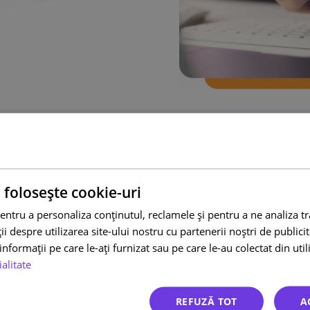
 folosește cookie-uri
entru a personaliza conținutul, reclamele și pentru a ne analiza t
 despre utilizarea site-ului nostru cu partenerii noștri de publicita
nformații pe care le-ați furnizat sau pe care le-au colectat din utili
ialitate
Departam
REFUZĂ TOT
A
Cea mai b