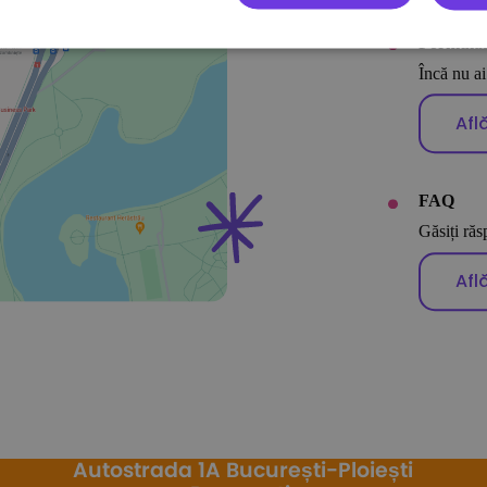
Formular
Încă nu ai
Afl
FAQ
Găsiți răs
Afl
Autostrada 1A București-Ploiești