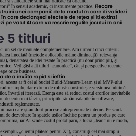
 dar și standardele sunt mai ridicate ca oricând.
gatorii” în sensul academic, ci instrumente practice.
Fiecare
ruirii unei companii: de la modul în care îți validezi
 în care declanșezi efectele de rețea și îți extinzi
 pe valul AI care va rescrie regulile jocului în anii
5 titluri
”, ci un set de manuale complementare. Am urmărit cinci criterii:
tilitatea imediată (metode aplicabile mâine dimineață), relevanța
, densitatea de idei testate în practică (nu doar principii), și
ice. Veți găsi atât titluri „canonice”, cât și perspective recente,
oape orice business.
ța de a învăța rapid și ieftin
ri, acesta ar fi cel al buclei Build-Measure-Learn și al MVP-ului
 cadru simplu, dar extrem de robust: construiește versiunea minimă
lor, învață și iterează. Esența este să reduci costul erorilor inevitabile
 un deceniu mai târziu, principiile rămân valabile în software,
industrii reglementate.
i mari care și-au dorit procese antreprenoriale interne. Pe scurt:
luni de dezvoltare în spatele ușilor închise pentru un produs pe care
 comprimă, iar AI scade costul prototipării, a lucra „lean” nu e modă,
 exemplu, „clienții plătesc pentru X”), construiți cel mai simplu