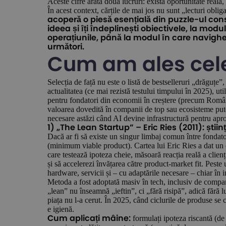
Aceste cifre arată două lucruri: există oportunitate reală,
În acest context, cărțile de mai jos nu sunt „lecturi obli
acoperă o piesă esențială din puzzle-ul const
ideea și îți îndeplinești obiectivele, la modul
operațiunile, până la modul în care navighezi
următori.
Cum am ales cele 
Selecția de față nu este o listă de bestselleruri „drăguțe
actualitatea (ce mai rezistă testului timpului în 2025), u
pentru fondatori din economii în creștere (precum România)
valoarea dovedită în companii de top sau ecosisteme putern
necesare astăzi când AI devine infrastructură pentru apr
1) „The Lean Startup” – Eric Ries (2011): știin
Dacă ar fi să existe un singur limbaj comun între fondato
(minimum viable product). Cartea lui Eric Ries a dat un
care testează ipoteza cheie, măsoară reacția reală a clienți
și să accelerezi învățarea către product-market fit. Peste
hardware, servicii și – cu adaptările necesare – chiar în 
Metoda a fost adoptată masiv în tech, inclusiv de compani
„lean” nu înseamnă „ieftin”, ci „fără risipă”, adică fără 
piața nu l-a cerut. În 2025, când ciclurile de produse se
e igienă.
formulați ipoteza riscantă (de
Cum aplicați mâine: