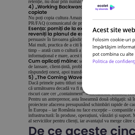
retenție, nu doar prin număr total de utilizatori.
4) „Working Backwards” – Colin Bryar & Bil
copiate
Nu poți copia cultura Amazon, dar poți adopta mecanisme
PR/FAQ (comunicatul de presă din viitor plus întrebări fr
Acest site web
Esența: porniți de la experiența clientului în 
Este un filtru exc
reveniți la planul de execuție.
Folosim cookie-uri p
persuasiv în favoarea gândirii clare.
Mai mult, practica de a citi în tăcere memorii dense la în
împărtășim informații
timp – arată cum o cultură a scrisului poate ridica nivelu
pot combina cu alte i
informațional e mare, acest tip de mecanism aduce claritat
Politica de confidenț
scrieți un PR/FAQ pentru următ
Cum aplicați mâine:
de lansare, client-țintă, problemă, soluție și dovezi. Adăug
răspundeți onest, apoi transformați documentul în backl
5) „The Coming Wave” – Mustafa Suleyman (
Dacă primele patru titluri sunt „cum”, cartea co-fonda
că următoarea decadă va fi marcată de convergența AI și b
riscuri care cer „containment” – mecanisme tehnice, econ
Pentru un antreprenor, asta înseamnă două obligații: să în
proiecteze afacerea presupunând schimbări rapide de cad
În Europa – iar România nu face excepție – companiile c
infrastructură: în produse, operațiuni, vânzări și suport. 
al serviciilor pentru clienți, iar avantajul va merge cătr
De ce aceste cinc