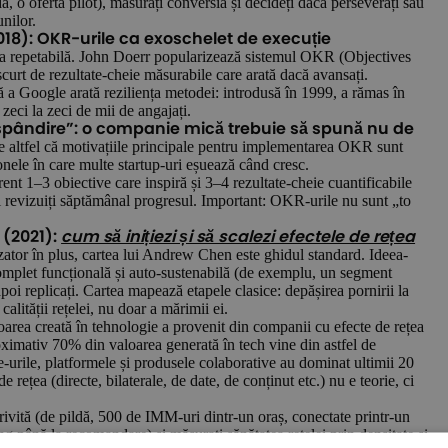
, o ofertă pilot), măsurați conversia și decideți dacă perseverați sau
unilor.
18): OKR-urile ca exoschelet de execuție
ția repetabilă. John Doerr popularizează sistemul OKR (Objectives
scurt de rezultate-cheie măsurabile care arată dacă avansați.
ă a Google arată reziliența metodei: introdusă în 1999, a rămas în
eci la zeci de mii de angajați.
răspândire”: o companie mică trebuie să spună nu de
e altfel că motivațiile principale pentru implementarea OKR sunt
zonele în care multe startup-uri eșuează când cresc.
ent 1–3 obiective care inspiră și 3–4 rezultate-cheie cuantificabile
 și revizuiți săptămânal progresul. Important: OKR-urile nu sunt „to
 (2021):
cum să inițiezi și să scalezi efectele de rețea
zator în plus, cartea lui Andrew Chen este ghidul standard. Ideea-
complet funcțională și auto-sustenabilă (de exemplu, un segment
poi replicați. Cartea mapează etapele clasice: depășirea pornirii la
alității rețelei, nu doar a mărimii ei.
oarea creată în tehnologie a provenit din companii cu efecte de rețea
ximativ 70% din valoarea generată în tech vine din astfel de
e-urile, platformele și produsele colaborative au dominat ultimii 20
e rețea (directe, bilaterale, de date, de conținut etc.) nu e teorie, ci
rivită (de pildă, 500 de IMM-uri dintr-un oraș, conectate printr-un
ng până la recomandare) și măsurați sănătatea rețelei prin densitate și