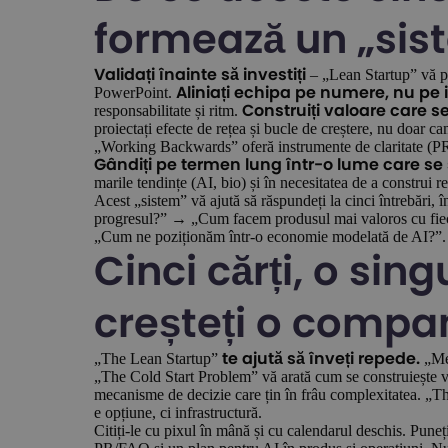
formează un „sis
– „Lean Startup” vă pro
Validați înainte să investiți
PowerPoint.
Aliniați echipa pe numere, nu pe 
responsabilitate și ritm.
Construiți valoare care s
proiectați efecte de rețea și bucle de creștere, nu doar c
„Working Backwards” oferă instrumente de claritate (PR
Gândiți pe termen lung într-o lume care s
marile tendințe (AI, bio) și în necesitatea de a construi 
Acest „sistem” vă ajută să răspundeți la cinci întrebă
progresul?” → „Cum facem produsul mai valoros cu fie
„Cum ne poziționăm într-o economie modelată de AI?”.
Cinci cărți, o sin
creșteți o compa
„The Lean Startup”
„Mea
te ajută să înveți repede.
„The Cold Start Problem” vă arată cum se construiește 
mecanisme de decizie care țin în frâu complexitatea. „Th
e opțiune, ci infrastructură.
Citiți-le cu pixul în mână și cu calendarul deschis. Pune