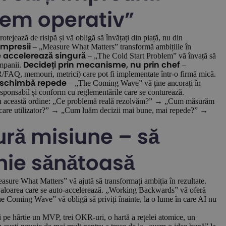
tem operativ”
tejează de risipă și vă obligă să învățați din piață, nu din
– „Measure What Matters” transformă ambițiile în
impresii
– „The Cold Start Problem” vă învață să
e accelerează singură
ampanii.
–
Decideți prin mecanisme, nu prin chef
/FAQ, memouri, metrici) care pot fi implementate într-o firmă mică.
– „The Coming Wave” vă ține ancorați în
e schimbă repede
responsabil și conform cu reglementările care se conturează.
ri, în această ordine: „Ce problemă reală rezolvăm?” → „Cum măsurăm
care utilizator?” → „Cum luăm decizii mai bune, mai repede?” →
gură misiune – să
nie sănătoasă
sure What Matters” vă ajută să transformați ambiția în rezultate.
valoarea care se auto-accelerează. „Working Backwards” vă oferă
e Coming Wave” vă obligă să priviți înainte, la o lume în care AI nu
ți pe hârtie un MVP, trei OKR-uri, o hartă a rețelei atomice, un