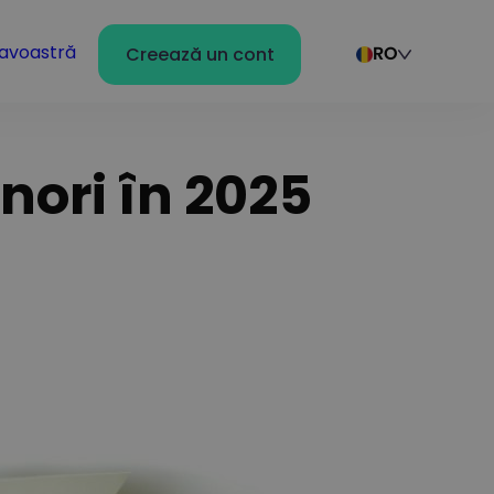
avoastră
Creează un cont
RO
nori în 2025