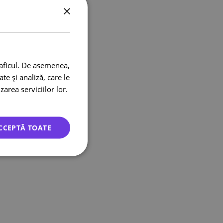
×
raficul. De asemenea,
te și analiză, care le
zarea serviciilor lor.
CCEPTĂ TOATE