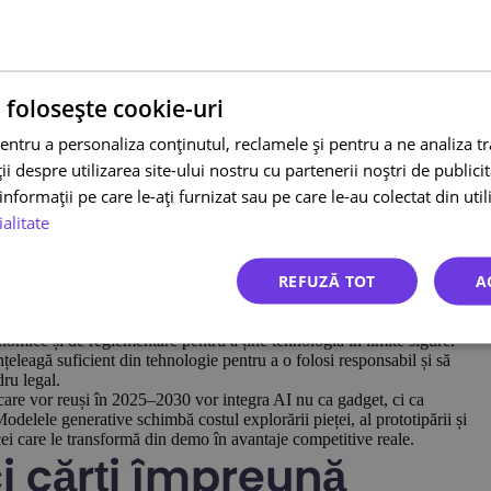
l Carr (2021): mecanismele Amazon care pot fi
le ei. Cartea explică, din interior, cum funcționează procesul
ecvente) și celebra „pagină de șase” cu care încep întâlnirile.
 folosește cookie-uri
ziua lansării, descrieți clar problema și soluția, apoi
elent pentru decizii și o disciplină care reduce „powerpoint-ul”
entru a personaliza conținutul, reclamele și pentru a ne analiza t
ceputul ședințelor – o rutină susținută de Jeff Bezos și continuată în
 despre utilizarea site-ului nostru cu partenerii noștri de publicita
l deciziilor. În 2025, când echipele sunt hibride și zgomotul
nformații pe care le-ați furnizat sau pe care le-au colectat din utili
e și aliniere.
ialitate
orul produs sau funcționalitate importantă. Începeți cu titlu, dată
ați 10–15 întrebări dificile (despre risc, costuri, alternative),
og și plan de măsurare.
REFUZĂ TOT
A
2023): regulile noului joc dominat de AI
torului DeepMind este „de ce” și „încotro”. Suleyman argumentează
iotehnologie, cu putere de a transforma industrii întregi, dar și cu
omice și de reglementare pentru a ține tehnologia în limite sigure.
țeleagă suficient din tehnologie pentru a o folosi responsabil și să
ru legal.
are vor reuși în 2025–2030 vor integra AI nu ca gadget, ci ca
Modelele generative schimbă costul explorării pieței, al prototipării și
e cei care le transformă din demo în avantaje competitive reale.
i cărți împreună