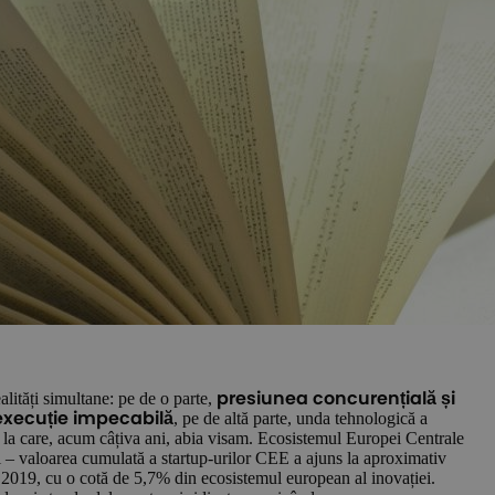
alități simultane: pe de o parte,
presiunea concurențială și
, pe de altă parte, unda tehnologică a
execuție impecabilă
ri la care, acum câțiva ani, abia visam. Ecosistemul Europei Centrale
ni – valoarea cumulată a startup-urilor CEE a ajuns la aproximativ
n 2019, cu o cotă de 5,7% din ecosistemul european al inovației.