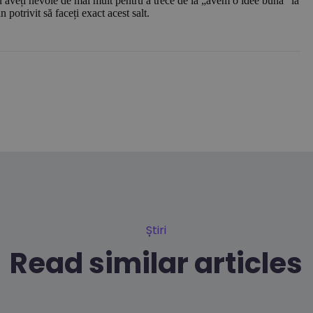
 aveți nevoie de mai mult pentru a trece de la „avem o idee bună” la
potrivit să faceți exact acest salt.
Știri
Read similar articles