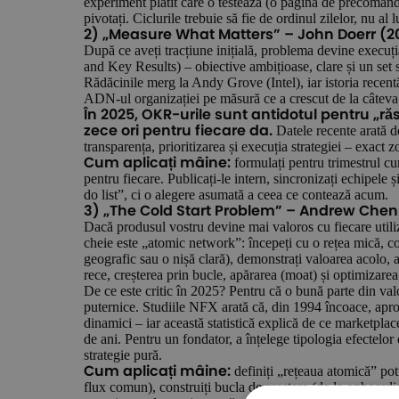
experiment plătit care o testează (o pagină de precomandă
pivotați. Ciclurile trebuie să fie de ordinul zilelor, nu al l
2) „Measure What Matters” – John Doerr (20
După ce aveți tracțiune inițială, problema devine execu
and Key Results) – obiective ambițioase, clare și un set 
Rădăcinile merg la Andy Grove (Intel), iar istoria recent
ADN-ul organizației pe măsură ce a crescut de la câteva z
În 2025, OKR-urile sunt antidotul pentru „
Datele recente arată d
zece ori pentru fiecare da.
transparența, prioritizarea și execuția strategiei – exact 
formulați pentru trimestrul cur
Cum aplicați mâine:
pentru fiecare. Publicați-le intern, sincronizați echipele
do list”, ci o alegere asumată a ceea ce contează acum.
3) „The Cold Start Problem” – Andrew Chen
Dacă produsul vostru devine mai valoros cu fiecare utili
cheie este „atomic network”: începeți cu o rețea mică, 
geografic sau o nișă clară), demonstrați valoarea acolo, a
rece, creșterea prin bucle, apărarea (moat) și optimizarea c
De ce este critic în 2025? Pentru că o bună parte din val
puternice. Studiile NFX arată că, din 1994 încoace, apro
dinamici – iar această statistică explică de ce marketplac
de ani. Pentru un fondator, a înțelege tipologia efectelor d
strategie pură.
definiți „rețeaua atomică” pot
Cum aplicați mâine:
flux comun), construiți bucla de creștere (de la onboardi