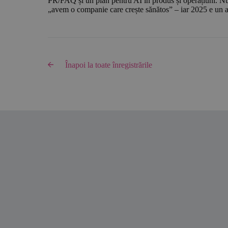
PR/FAQ și un plan pentru AI în produs și operațiuni. Nu
„avem o companie care crește sănătos” – iar 2025 e un an 
Înapoi la toate înregistrările