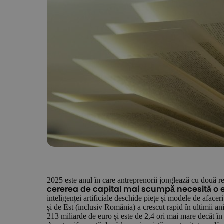
2025 este anul în care antreprenorii jonglează cu două re
cererea de capital mai scumpă necesită o 
inteligenței artificiale deschide piețe și modele de aface
și de Est (inclusiv România) a crescut rapid în ultimii a
213 miliarde de euro și este de 2,4 ori mai mare decât î