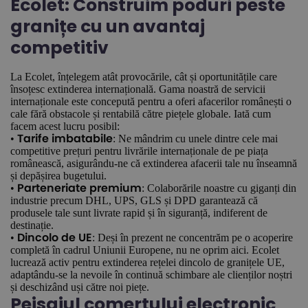
Ecolet: Construim poduri peste
granițe cu un avantaj
competitiv
La Ecolet, înțelegem atât provocările, cât și oportunitățile care
însoțesc extinderea internațională. Gama noastră de servicii
internaționale este concepută pentru a oferi afacerilor românești o
cale fără obstacole și rentabilă către piețele globale. Iată cum
facem acest lucru posibil:
•
: Ne mândrim cu unele dintre cele mai
Tarife imbatabile
competitive prețuri pentru livrările internaționale de pe piața
românească, asigurându-ne că extinderea afacerii tale nu înseamnă
și depășirea bugetului.
•
: Colaborările noastre cu giganți din
Parteneriate premium
industrie precum DHL, UPS, GLS și DPD garantează că
produsele tale sunt livrate rapid și în siguranță, indiferent de
destinație.
•
: Deși în prezent ne concentrăm pe o acoperire
Dincolo de UE
completă în cadrul Uniunii Europene, nu ne oprim aici. Ecolet
lucrează activ pentru extinderea rețelei dincolo de granițele UE,
adaptându-se la nevoile în continuă schimbare ale clienților noștri
și deschizând uși către noi piețe.
Peisajul comerțului electronic