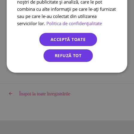
noștri de publicitate și analiză, care le pot
Curier online
combina cu alte informații pe care le-ați furnizat
DPD curier
sau pe care le-au colectat din utilizarea
Cargus Ship & Go
serviciilor lor.
Politica de confidențialitate
Integrari eCommerce
Lockere FANbox
ACCEPTĂ TOATE
Transport bicicleta curier
Cargus livreaza sambata
REFUZĂ TOT
Înapoi la toate înregistrările