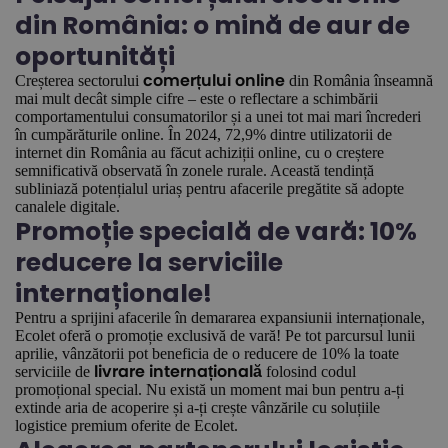
din România: o mină de aur de
oportunități
Creșterea sectorului
din România înseamnă
comerțului online
mai mult decât simple cifre – este o reflectare a schimbării
comportamentului consumatorilor și a unei tot mai mari încrederi
în cumpărăturile online. În 2024, 72,9% dintre utilizatorii de
internet din România au făcut achiziții online, cu o creștere
semnificativă observată în zonele rurale. Această tendință
subliniază potențialul uriaș pentru afacerile pregătite să adopte
canalele digitale.
Promoție specială de vară: 10%
reducere la serviciile
internaționale!
Pentru a sprijini afacerile în demararea expansiunii internaționale,
Ecolet oferă o promoție exclusivă de vară! Pe tot parcursul lunii
aprilie, vânzătorii pot beneficia de o reducere de 10% la toate
serviciile de
folosind codul
livrare internațională
promoțional special. Nu există un moment mai bun pentru a-ți
extinde aria de acoperire și a-ți crește vânzările cu soluțiile
logistice premium oferite de Ecolet.