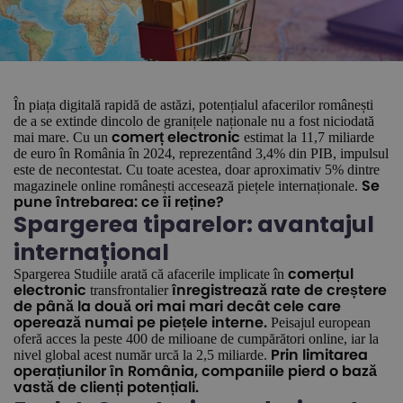
În piața digitală rapidă de astăzi, potențialul afacerilor românești
de a se extinde dincolo de granițele naționale nu a fost niciodată
mai mare. Cu un
estimat la 11,7 miliarde
comerț electronic
de euro în România în 2024, reprezentând 3,4% din PIB, impulsul
este de necontestat. Cu toate acestea, doar aproximativ 5% dintre
magazinele online românești accesează piețele internaționale.
Se
pune întrebarea: ce îi reține?
Spargerea tiparelor: avantajul
internațional
Spargerea Studiile arată că afacerile implicate în
comerțul
transfrontalier
electronic
înregistrează rate de creștere
de până la două ori mai mari decât cele care
Peisajul european
operează numai pe piețele interne.
oferă acces la peste 400 de milioane de cumpărători online, iar la
nivel global acest număr urcă la 2,5 miliarde.
Prin limitarea
operațiunilor în România, companiile pierd o bază
vastă de clienți potențiali.