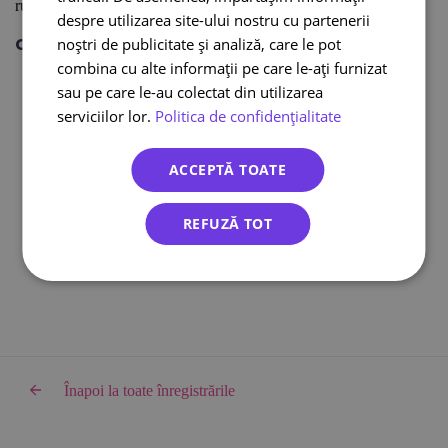
rugăm să
dacă aveți întrebări suplimentare.
ne contactați
despre utilizarea site-ului nostru cu partenerii
Citește și:
noștri de publicitate și analiză, care le pot
Curier international
combina cu alte informații pe care le-ați furnizat
sau pe care le-au colectat din utilizarea
Curier online
serviciilor lor.
Politica de confidențialitate
DPD curier
Cargus Ship & Go
ACCEPTĂ TOATE
Integrari eCommerce
Lockere FANbox
REFUZĂ TOT
Transport bicicleta curier
Cargus livreaza sambata
Înapoi la toate înregistrările