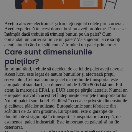
Aveți o afacere electronică și trimiteți regulat colete prin curierat.
Aveți experiență în acest domeniu și nu aveți probleme. Dar ce se
întâmplă dacă trebuie să trimiteți bunuri pe un palet? Cum
comandați un curier să ridice un palet? Vă sugerăm la ce să fiți
atenți atunci când nu știți cum să trimiteți un palet prin curier.
Care sunt dimensiunile
paleților?
În primul rând, trebuie să decideți de ce fel de palet aveți nevoie.
Acest lucru este legat de natura bunurilor și afectează prețul
serviciului. Cel mai comun și cel mai ieftin de transportat este
europaletul standard , cu dimensiuni de 1200x800x144mm. Fiți
atenți la marcajele EPAL și EUR arse pe părțile laterale. Numai un
europalet marcat în acest fel îndeplinește cerințele transportatorilor.
Nu toți paleții sunt la fel. Ei diferă în ceea ce privește dimensiunile
și calitatea plăcilor utilizate. Europaleturile sunt fabricate din
scânduri de 22 mm grosime. Europaletul este o garanție de
durabilitate și siguranță în transport. Transportatorii acceptă, de
asemenea, paleți industriali. Este important ca paletul să nu fie
deteriorat.