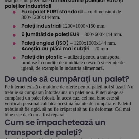
Mai jos sunt prezentate
dimensiunile paleților Euro și
paleților industriali
– cu dimensiuni de
Europalet EUR1 standard
800×1200x144mm.
1200×1000×150 mm.
Paleți industriali
– 800×600×144 mm.
6 jumătăți de paleți EUR
– 1200x1000x144 mm.
Paleți englezi (ISO)
– 20 mm.
Aceștia au plăci mai subțiri
– utilizați pentru a transporta
Paleți din plastic
produse în condiții de umiditate crescută și cerințe de
igienă, de exemplu în industria alimentară.
De unde să cumpărați un palet?
Pe internet există o mulțime de oferte pentru paleți noi și uzați. Nu
trebuie să cumpărați întotdeauna un palet nou. Puteți alege să
cumpărați un palet folosit. În acest caz, cel mai bine este să
verificați personal calitatea acestuia înainte de cumpărare. Paletul
trebuie să fie rigid, să nu fie crăpat și să nu fie deformat. Cel mai
bine este dacă nu a fost reparat.
Cum se împachetează un
transport de paleți?