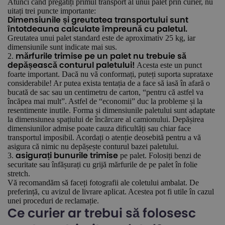
Atunci când pregătiți primul transport al unui palet prin curier, nu
uitați trei puncte importante:
Dimensiunile și greutatea transportului sunt
întotdeauna calculate împreună cu paletul.
Greutatea unui palet standard este de aproximativ 25 kg, iar
dimensiunile sunt indicate mai sus.
2.
mărfurile trimise pe un palet nu trebuie să
Acesta este un punct
depășească conturul paletului!
foarte important. Dacă nu vă conformați, puteți suporta suprataxe
considerabile! Ar putea exista tentația de a face să iasă în afară o
bucată de sac sau un centimetru de carton, “pentru că astfel va
încăpea mai mult”. Astfel de “economii” duc la probleme și la
resentimente inutile. Forma și dimensiunile paletului sunt adaptate
la dimensiunea spațiului de încărcare al camionului. Depășirea
dimensiunilor admise poate cauza dificultăți sau chiar face
transportul imposibil. Acordați o atenție deosebită pentru a vă
asigura că nimic nu depășește conturul bazei paletului.
3.
pe palet. Folosiți benzi de
asigurați bunurile trimise
securitate sau înfășurați cu grijă mărfurile de pe palet în folie
stretch.
Vă recomandăm să faceți fotografii ale coletului ambalat. De
preferință, cu avizul de livrare aplicat. Acestea pot fi utile în cazul
unei proceduri de reclamație.
Ce curier ar trebui să folosesc