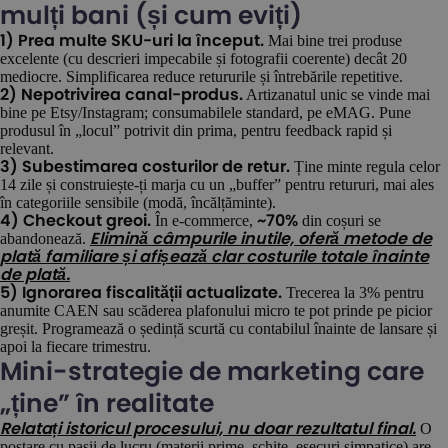
mulți bani (și cum eviți)
Mai bine trei produse
1) Prea multe SKU-uri la început.
excelente (cu descrieri impecabile și fotografii coerente) decât 20
mediocre. Simplificarea reduce retururile și întrebările repetitive.
Artizanatul unic se vinde mai
2) Nepotrivirea canal-produs.
bine pe Etsy/Instagram; consumabilele standard, pe eMAG. Pune
produsul în „locul” potrivit din prima, pentru feedback rapid și
relevant.
Ține minte regula celor
3) Subestimarea costurilor de retur.
14 zile și construiește-ți marja cu un „buffer” pentru retururi, mai ales
în categoriile sensibile (modă, încălțăminte).
În e-commerce,
din coșuri se
4) Checkout greoi.
~70%
abandonează.
Elimină câmpurile inutile, oferă metode de
plată familiare și afișează clar costurile totale înainte
de plată.
Trecerea la 3% pentru
5) Ignorarea fiscalității actualizate.
anumite CAEN sau scăderea plafonului micro te pot prinde pe picior
greșit. Programează o ședință scurtă cu contabilul înainte de lansare și
apoi la fiecare trimestru.
Mini-strategie de marketing care
„ține” în realitate
O
Relatați istoricul procesului, nu doar rezultatul final.
postare cu pașii de lucru (materii prime, schițe, eșecuri simpatice) are