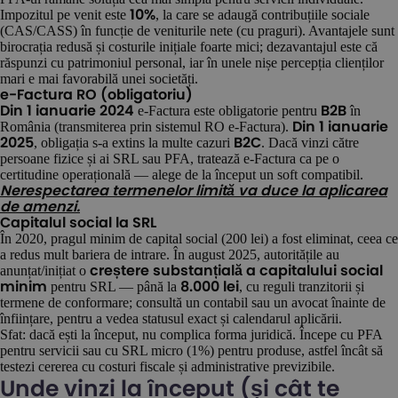
Impozitul pe venit este
, la care se adaugă contribuțiile sociale
10%
(CAS/CASS) în funcție de veniturile nete (cu praguri). Avantajele sunt
birocrația redusă și costurile inițiale foarte mici; dezavantajul este că
răspunzi cu patrimoniul personal, iar în unele nișe percepția clienților
mari e mai favorabilă unei societăți.
e-Factura RO (obligatoriu)
e-Factura este obligatorie pentru
în
Din 1 ianuarie 2024
B2B
România (transmiterea prin sistemul RO e-Factura).
Din 1 ianuarie
, obligația s-a extins la multe cazuri
. Dacă vinzi către
2025
B2C
persoane fizice și ai SRL sau PFA, tratează e-Factura ca pe o
certitudine operațională — alege de la început un soft compatibil.
Nerespectarea termenelor limită va duce la aplicarea
de amenzi.
Capitalul social la SRL
În 2020, pragul minim de capital social (200 lei) a fost eliminat, ceea ce
a redus mult bariera de intrare. În august 2025, autoritățile au
anunțat/inițiat o
creștere substanțială a capitalului social
pentru SRL — până la
, cu reguli tranzitorii și
minim
8.000 lei
termene de conformare; consultă un contabil sau un avocat înainte de
înființare, pentru a vedea statusul exact și calendarul aplicării.
Sfat: dacă ești la început, nu complica forma juridică. Începe cu PFA
pentru servicii sau cu SRL micro (1%) pentru produse, astfel încât să
testezi cererea cu costuri fiscale și administrative previzibile.
Unde vinzi la început (și cât te