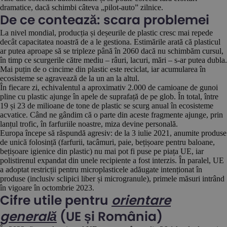
dramatice, dacă schimbi câteva „pilot-auto” zilnice.
De ce contează: scara problemei
La nivel mondial, producția și deșeurile de plastic cresc mai repede
decât capacitatea noastră de a le gestiona. Estimările arată că plasticul
ar putea aproape să se tripleze până în 2060 dacă nu schimbăm cursul,
în timp ce scurgerile către mediu – râuri, lacuri, mări – s-ar putea dubla.
Mai puțin de o cincime din plastic este reciclat, iar acumularea în
ecosisteme se agravează de la un an la altul.
În fiecare zi, echivalentul a aproximativ 2.000 de camioane de gunoi
pline cu plastic ajunge în apele de suprafață de pe glob. În total, între
19 și 23 de milioane de tone de plastic se scurg anual în ecosisteme
acvatice. Când ne gândim că o parte din aceste fragmente ajunge, prin
lanțul trofic, în farfuriile noastre, miza devine personală.
Europa începe să răspundă agresiv: de la 3 iulie 2021, anumite produse
de unică folosință (farfurii, tacâmuri, paie, bețișoare pentru baloane,
bețișoare igienice din plastic) nu mai pot fi puse pe piața UE, iar
polistirenul expandat din unele recipiente a fost interzis. În paralel, UE
a adoptat restricții pentru microplasticele adăugate intenționat în
produse (inclusiv sclipici liber și microgranule), primele măsuri intrând
în vigoare în octombrie 2023.
Cifre utile pentru
orientare
generală
(UE și România)