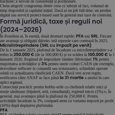
tracțiune; e nevoie de consistență și poziționare.
Cheia alegerii: congruența dintre ceea ce iubești să faci, volumul de
timp disponibil și capitalul inițial. Dacă ai un job full-time, un produs
digital sau servicii proiect-based sunt în general mai ușor de controlat.
Formă juridică, taxe și reguli noi
(2024–2026)
În România ai, în esență, două drumuri rapide:
sau
. Fiecare
PFA
SRL
are avantaje și obligații diferite; iată reperele care contează în 2025.
Microîntreprindere (SRL cu impozit pe venit)
De la 1 ianuarie 2025, plafonul de încadrare ca microîntreprindere s-a
redus la
(de la 500.000 €) și va scădea la
la 1
250.000 €
100.000 €
ianuarie 2026. Regimul de impozitare rămâne diferențiat:
pentru
1%
majoritatea activităților și
pentru unele coduri CAEN (de exemplu,
3%
dezvoltare software la comandă sau restaurante), schimbări operate
odată cu actualizarea clasificării CAEN. Dacă vrei acest regim,
notificarea către ANAF se face până
a anului în care
la 31 martie
aplici regimul.
Consecință practică: pentru hobby-urile cu cheltuieli relativ mici și
marje sănătoase (bijuterii, artă, consultanță), regimul micro (1%) e, în
general, mai avantajos până la plafonul de 250.000 €. Pentru
activitățile încadrate la 3%, compară atent cu varianta impozit pe profit
(16%) după depășirea plafonului.
PFA
PFA-ul rămâne soluția cea mai simplă pentru servicii individuale.