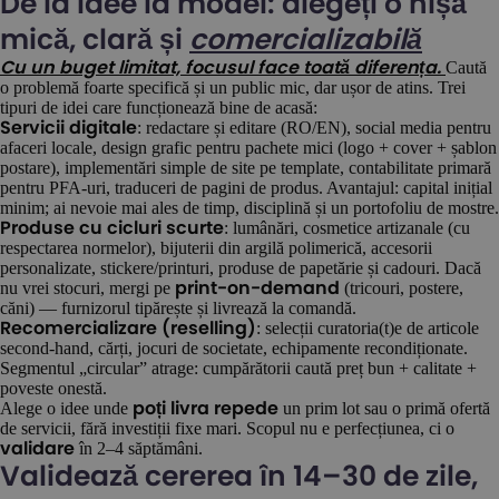
De la idee la model: alegeți o nișă
mică, clară și
comercializabilă
Caută
Cu un buget limitat, focusul face toată diferența.
o problemă foarte specifică și un public mic, dar ușor de atins. Trei
tipuri de idei care funcționează bine de acasă:
: redactare și editare (RO/EN), social media pentru
Servicii digitale
afaceri locale, design grafic pentru pachete mici (logo + cover + șablon
postare), implementări simple de site pe template, contabilitate primară
pentru PFA-uri, traduceri de pagini de produs. Avantajul: capital inițial
minim; ai nevoie mai ales de timp, disciplină și un portofoliu de mostre.
: lumânări, cosmetice artizanale (cu
Produse cu cicluri scurte
respectarea normelor), bijuterii din argilă polimerică, accesorii
personalizate, stickere/printuri, produse de papetărie și cadouri. Dacă
nu vrei stocuri, mergi pe
(tricouri, postere,
print-on-demand
căni) — furnizorul tipărește și livrează la comandă.
: selecții curatoria(t)e de articole
Recomercializare (reselling)
second-hand, cărți, jocuri de societate, echipamente recondiționate.
Segmentul „circular” atrage: cumpărătorii caută preț bun + calitate +
poveste onestă.
Alege o idee unde
un prim lot sau o primă ofertă
poți livra repede
de servicii, fără investiții fixe mari. Scopul nu e perfecțiunea, ci o
în 2–4 săptămâni.
validare
Validează cererea în 14–30 de zile,