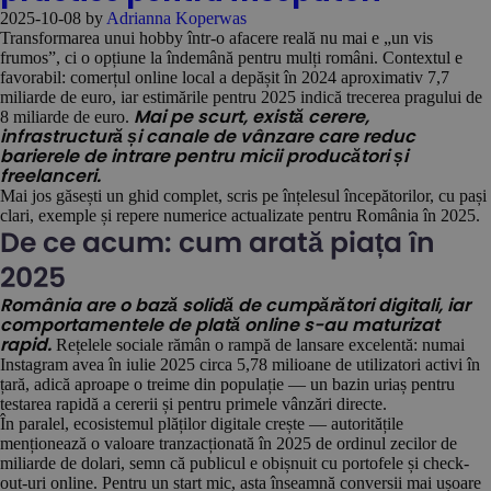
2025-10-08
by
Adrianna Koperwas
Transformarea unui hobby într-o afacere reală nu mai e „un vis
frumos”, ci o opțiune la îndemână pentru mulți români. Contextul e
favorabil: comerțul online local a depășit în 2024 aproximativ 7,7
miliarde de euro, iar estimările pentru 2025 indică trecerea pragului de
8 miliarde de euro.
Mai pe scurt, există cerere,
infrastructură și canale de vânzare care reduc
barierele de intrare pentru micii producători și
freelanceri.
Mai jos găsești un ghid complet, scris pe înțelesul începătorilor, cu pași
clari, exemple și repere numerice actualizate pentru România în 2025.
De ce acum: cum arată piața în
2025
România are o bază solidă de cumpărători digitali, iar
comportamentele de plată online s-au maturizat
Rețelele sociale rămân o rampă de lansare excelentă: numai
rapid.
Instagram avea în iulie 2025 circa 5,78 milioane de utilizatori activi în
țară, adică aproape o treime din populație — un bazin uriaș pentru
testarea rapidă a cererii și pentru primele vânzări directe.
În paralel, ecosistemul plăților digitale crește — autoritățile
menționează o valoare tranzacționată în 2025 de ordinul zecilor de
miliarde de dolari, semn că publicul e obișnuit cu portofele și check-
out-uri online. Pentru un start mic, asta înseamnă conversii mai ușoare