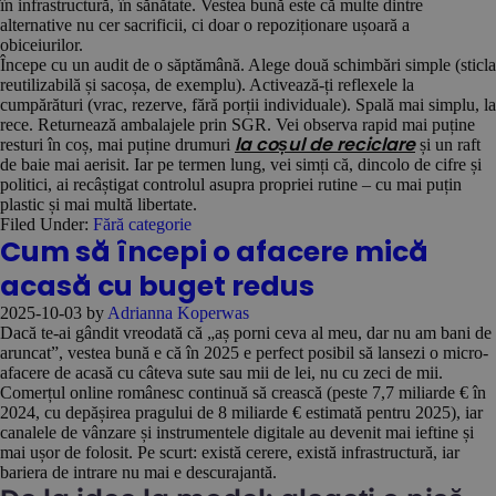
în infrastructură, în sănătate. Vestea bună este că multe dintre
alternative nu cer sacrificii, ci doar o repoziționare ușoară a
obiceiurilor.
Începe cu un audit de o săptămână. Alege două schimbări simple (sticla
reutilizabilă și sacoșa, de exemplu). Activează-ți reflexele la
cumpărături (vrac, rezerve, fără porții individuale). Spală mai simplu, la
rece. Returnează ambalajele prin SGR. Vei observa rapid mai puține
resturi în coș, mai puține drumuri
și un raft
la coșul de reciclare
de baie mai aerisit. Iar pe termen lung, vei simți că, dincolo de cifre și
politici, ai recâștigat controlul asupra propriei rutine – cu mai puțin
plastic și mai multă libertate.
Filed Under:
Fără categorie
Cum să începi o afacere mică
acasă cu buget redus
2025-10-03
by
Adrianna Koperwas
Dacă te-ai gândit vreodată că „aș porni ceva al meu, dar nu am bani de
aruncat”, vestea bună e că în 2025 e perfect posibil să lansezi o micro-
afacere de acasă cu câteva sute sau mii de lei, nu cu zeci de mii.
Comerțul online românesc continuă să crească (peste 7,7 miliarde € în
2024, cu depășirea pragului de 8 miliarde € estimată pentru 2025), iar
canalele de vânzare și instrumentele digitale au devenit mai ieftine și
mai ușor de folosit. Pe scurt: există cerere, există infrastructură, iar
bariera de intrare nu mai e descurajantă.