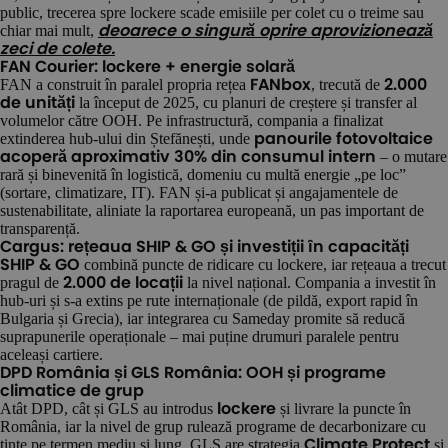
public, trecerea spre lockere scade emisiile per colet cu o treime sau
chiar mai mult,
deoarece o singură oprire aprovizionează
zeci de colete.
FAN Courier: lockere + energie solară
FAN a construit în paralel propria rețea
, trecută de
FANbox
2.000
la început de 2025, cu planuri de creștere și transfer al
de unități
volumelor către OOH. Pe infrastructură, compania a finalizat
extinderea hub-ului din Ștefănești, unde
panourile fotovoltaice
– o mutare
acoperă aproximativ 30% din consumul intern
rară și binevenită în logistică, domeniu cu multă energie „pe loc”
(sortare, climatizare, IT). FAN și-a publicat și angajamentele de
sustenabilitate, aliniate la raportarea europeană, un pas important de
transparență.
Cargus: rețeaua SHIP & GO și investiții în capacități
combină puncte de ridicare cu lockere, iar rețeaua a trecut
SHIP & GO
pragul de
la nivel național. Compania a investit în
2.000 de locații
hub-uri și s-a extins pe rute internaționale (de pildă, export rapid în
Bulgaria și Grecia), iar integrarea cu Sameday promite să reducă
suprapunerile operaționale – mai puține drumuri paralele pentru
aceleași cartiere.
DPD România și GLS România: OOH și programe
climatice de grup
Atât DPD, cât și GLS au introdus
și livrare la puncte în
lockere
România, iar la nivel de grup rulează programe de decarbonizare cu
ținte pe termen mediu și lung. GLS are strategia
și
Climate Protect