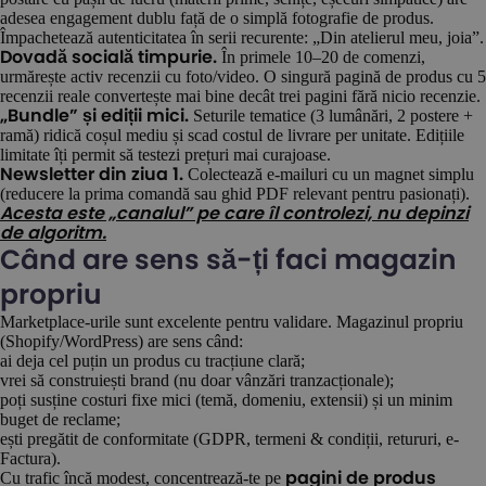
adesea engagement dublu față de o simplă fotografie de produs.
Împachetează autenticitatea în serii recurente: „Din atelierul meu, joia”.
În primele 10–20 de comenzi,
Dovadă socială timpurie.
urmărește activ recenzii cu foto/video. O singură pagină de produs cu 5
recenzii reale convertește mai bine decât trei pagini fără nicio recenzie.
Seturile tematice (3 lumânări, 2 postere +
„Bundle” și ediții mici.
ramă) ridică coșul mediu și scad costul de livrare per unitate. Edițiile
limitate îți permit să testezi prețuri mai curajoase.
Colectează e-mailuri cu un magnet simplu
Newsletter din ziua 1.
(reducere la prima comandă sau ghid PDF relevant pentru pasionați).
Acesta este „canalul” pe care îl controlezi, nu depinzi
de algoritm.
Când are sens să-ți faci magazin
propriu
Marketplace-urile sunt excelente pentru validare. Magazinul propriu
(Shopify/WordPress) are sens când:
ai deja cel puțin un produs cu tracțiune clară;
vrei să construiești brand (nu doar vânzări tranzacționale);
poți susține costuri fixe mici (temă, domeniu, extensii) și un minim
buget de reclame;
ești pregătit de conformitate (GDPR, termeni & condiții, retururi, e-
Factura).
Cu trafic încă modest, concentrează-te pe
pagini de produs