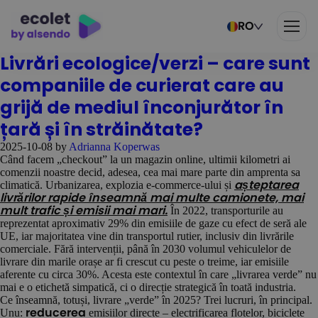
RO
Livrări ecologice/verzi – care sunt
companiile de curierat care au
grijă de mediul înconjurător în
țară și în străinătate?
2025-10-08
by
Adrianna Koperwas
Când facem „checkout” la un magazin online, ultimii kilometri ai
comenzii noastre decid, adesea, cea mai mare parte din amprenta sa
climatică. Urbanizarea, explozia e-commerce-ului și
așteptarea
livrărilor rapide înseamnă mai multe camionete, mai
În 2022, transporturile au
mult trafic și emisii mai mari.
reprezentat aproximativ 29% din emisiile de gaze cu efect de seră ale
UE, iar majoritatea vine din transportul rutier, inclusiv din livrările
comerciale. Fără intervenții, până în 2030 volumul vehiculelor de
livrare din marile orașe ar fi crescut cu peste o treime, iar emisiile
aferente cu circa 30%. Acesta este contextul în care „livrarea verde” nu
mai e o etichetă simpatică, ci o direcție strategică în toată industria.
Ce înseamnă, totuși, livrare „verde” în 2025? Trei lucruri, în principal.
Unu:
emisiilor directe – electrificarea flotelor, biciclete
reducerea