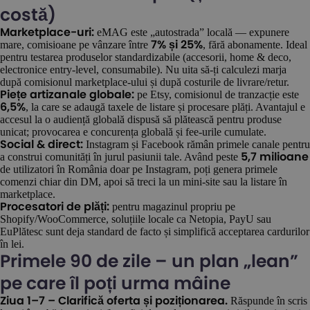
costă)
eMAG este „autostrada” locală — expunere
Marketplace-uri:
mare, comisioane pe vânzare între
, fără abonamente. Ideal
7% și 25%
pentru testarea produselor standardizabile (accesorii, home & deco,
electronice entry-level, consumabile). Nu uita să-ți calculezi marja
după comisionul marketplace-ului și după costurile de livrare/retur.
pe Etsy, comisionul de tranzacție este
Piețe artizanale globale:
, la care se adaugă taxele de listare și procesare plăți. Avantajul e
6,5%
accesul la o audiență globală dispusă să plătească pentru produse
unicat; provocarea e concurența globală și fee-urile cumulate.
Instagram și Facebook rămân primele canale pentru
Social & direct:
a construi comunități în jurul pasiunii tale. Având peste
5,7 milioane
de utilizatori în România doar pe Instagram, poți genera primele
comenzi chiar din DM, apoi să treci la un mini-site sau la listare în
marketplace.
pentru magazinul propriu pe
Procesatori de plăți:
Shopify/WooCommerce, soluțiile locale ca Netopia, PayU sau
EuPlătesc sunt deja standard de facto și simplifică acceptarea cardurilor
în lei.
Primele 90 de zile – un plan „lean”
pe care îl poți urma mâine
Răspunde în scris
Ziua 1–7 – Clarifică oferta și poziționarea.