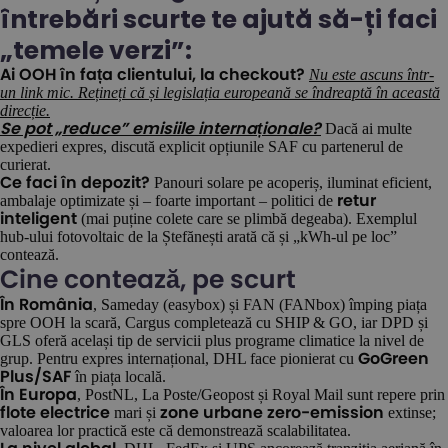
întrebări scurte te ajută să-ți faci
„temele verzi”:
Nu este ascuns într-
Ai OOH în fața clientului, la checkout?
un link mic. Rețineți că și legislația europeană se îndreaptă în această
direcție.
Dacă ai multe
Se pot „reduce” emisiile internaționale?
expedieri expres, discută explicit opțiunile SAF cu partenerul de
curierat.
Panouri solare pe acoperiș, iluminat eficient,
Ce faci în depozit?
ambalaje optimizate și – foarte important – politici de
retur
(mai puține colete care se plimbă degeaba). Exemplul
inteligent
hub-ului fotovoltaic de la Ștefănești arată că și „kWh-ul pe loc”
contează.
Cine contează, pe scurt
, Sameday (easybox) și FAN (FANbox) împing piața
În România
spre OOH la scară, Cargus completează cu SHIP & GO, iar DPD și
GLS oferă același tip de servicii plus programe climatice la nivel de
grup. Pentru expres internațional, DHL face pionierat cu
GoGreen
în piața locală.
Plus/SAF
, PostNL, La Poste/Geopost și Royal Mail sunt repere prin
În Europa
mari și
extinse;
flote electrice
zone urbane zero-emission
valoarea lor practică este că demonstrează scalabilitatea.