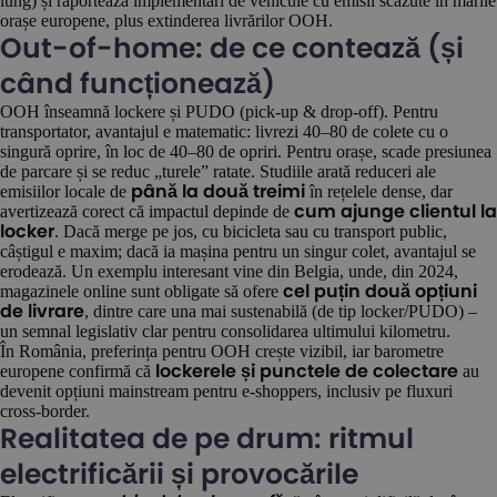
lung) și raportează implementări de vehicule cu emisii scăzute în marile
orașe europene, plus extinderea livrărilor OOH.
Out-of-home: de ce contează (și
când funcționează)
OOH înseamnă lockere și PUDO (pick-up & drop-off). Pentru
transportator, avantajul e matematic: livrezi 40–80 de colete cu o
singură oprire, în loc de 40–80 de opriri. Pentru orașe, scade presiunea
de parcare și se reduc „turele” ratate. Studiile arată reduceri ale
emisiilor locale de
în rețelele dense, dar
până la două treimi
avertizează corect că impactul depinde de
cum ajunge clientul la
. Dacă merge pe jos, cu bicicleta sau cu transport public,
locker
câștigul e maxim; dacă ia mașina pentru un singur colet, avantajul se
erodează. Un exemplu interesant vine din Belgia, unde, din 2024,
magazinele online sunt obligate să ofere
cel puțin două opțiuni
, dintre care una mai sustenabilă (de tip locker/PUDO) –
de livrare
un semnal legislativ clar pentru consolidarea ultimului kilometru.
În România, preferința pentru OOH crește vizibil, iar barometre
europene confirmă că
au
lockerele și punctele de colectare
devenit opțiuni mainstream pentru e-shoppers, inclusiv pe fluxuri
cross-border.
Realitatea de pe drum: ritmul
electrificării și provocările