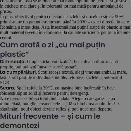
consumatori, asta se traduce în mai multe opțiuni de „refill” și „re-use”,
în etichete mai clare și în toleranță tot mai mică pentru ambalajul de
prisos.
În plus, obiectivul pentru colectarea sticlelor și dozelor este de 90%
prin sisteme tip garanție-returnare până în 2030 – exact direcția în care
România a intrat deja. Asta înseamnă mai puțină risipă de plastic și mai
mult material revenit în economie, la calitate suficientă pentru a închide
cercul.
Cum arată o zi „cu mai puțin
plastic”
Umpli sticla reutilizabilă, bei cafeaua dintr-o cană
Dimineața.
proprie, pui prânzul într-o caserolă ușoară.
Scoți sacoșa textilă, alegi vrac sau ambalaj mare,
La cumpărături.
lași la raft porțiile individuale inutile, returnezi sticlele la automatul
SGR.
Speli rufele la 30°C, cu mașina bine încărcată; în baie,
Seara.
folosești săpun solid și rezerve pentru detergenți.
Nu e nevoie să bifezi totul dintr-odată. Alege o categorie – apa
îmbuteliată, pungile, cosmeticele – și fă schimbarea acolo. În 2–3
săptămâni, noul obicei devine reflex și poți trece mai departe.
Mituri frecvente – și cum le
demontezi