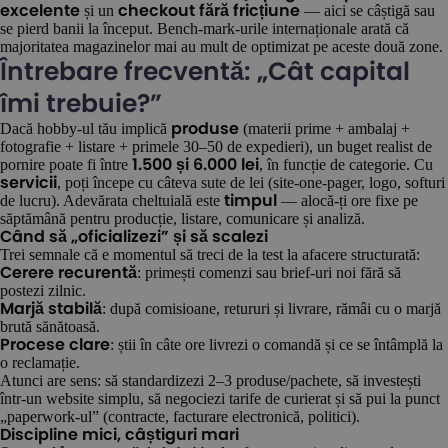
și un
— aici se câștigă sau
excelente
checkout fără fricțiune
se pierd banii la început. Bench-mark-urile internaționale arată că
majoritatea magazinelor mai au mult de optimizat pe aceste două zone.
Întrebare frecventă: „Cât capital
îmi trebuie?”
Dacă hobby-ul tău implică
(materii prime + ambalaj +
produse
fotografie + listare + primele 30–50 de expedieri), un buget realist de
pornire poate fi între
, în funcție de categorie. Cu
1.500 și 6.000 lei
, poți începe cu câteva sute de lei (site-one-pager, logo, softuri
servicii
de lucru). Adevărata cheltuială este
— alocă-ți ore fixe pe
timpul
săptămână pentru producție, listare, comunicare și analiză.
Când să „oficializezi” și să scalezi
Trei semnale că e momentul să treci de la test la afacere structurată:
: primești comenzi sau brief-uri noi fără să
Cerere recurentă
postezi zilnic.
: după comisioane, retururi și livrare, rămâi cu o marjă
Marjă stabilă
brută sănătoasă.
: știi în câte ore livrezi o comandă și ce se întâmplă la
Procese clare
o reclamație.
Atunci are sens: să standardizezi 2–3 produse/pachete, să investești
într-un website simplu, să negociezi tarife de curierat și să pui la punct
„paperwork-ul” (contracte, facturare electronică, politici).
Discipline mici, câștiguri mari