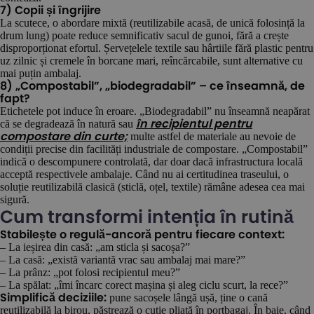
7) Copii și îngrijire
La scutece, o abordare mixtă (reutilizabile acasă, de unică folosință la
drum lung) poate reduce semnificativ sacul de gunoi, fără a crește
disproporționat efortul. Șervețelele textile sau hârtiile fără plastic pentru
uz zilnic și cremele în borcane mari, reîncărcabile, sunt alternative cu
mai puțin ambalaj.
8) „Compostabil”, „biodegradabil” – ce înseamnă, de
fapt?
Etichetele pot induce în eroare. „Biodegradabil” nu înseamnă neapărat
că se degradează în natură sau
în recipientul pentru
multe astfel de materiale au nevoie de
compostare din curte;
condiții precise din facilități industriale de compostare. „Compostabil”
indică o descompunere controlată, dar doar dacă infrastructura locală
acceptă respectivele ambalaje. Când nu ai certitudinea traseului, o
soluție reutilizabilă clasică (sticlă, oțel, textile) rămâne adesea cea mai
sigură.
Cum transformi intenția în rutină
Stabilește o regulă-ancoră pentru fiecare context:
– La ieșirea din casă: „am sticla și sacoșa?”
– La casă: „există variantă vrac sau ambalaj mai mare?”
– La prânz: „pot folosi recipientul meu?”
– La spălat: „îmi încarc corect mașina și aleg ciclu scurt, la rece?”
pune sacoșele lângă ușă, ține o cană
Simplifică deciziile:
reutilizabilă la birou, păstrează o cutie pliată în portbagaj. În baie, când