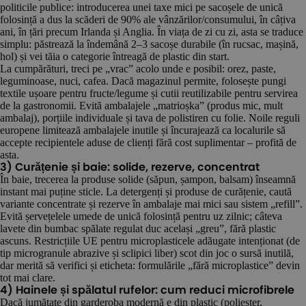
politicile publice: introducerea unei taxe mici pe sacoșele de unică
folosință a dus la scăderi de 90% ale vânzărilor/consumului, în câțiva
ani, în țări precum Irlanda și Anglia. În viața de zi cu zi, asta se traduce
simplu: păstrează la îndemână 2–3 sacoșe durabile (în rucsac, mașină,
hol) și vei tăia o categorie întreagă de plastic din start.
La cumpărături, treci pe „vrac” acolo unde e posibil: orez, paste,
leguminoase, nuci, cafea. Dacă magazinul permite, folosește pungi
textile ușoare pentru fructe/legume și cutii reutilizabile pentru servirea
de la gastronomii. Evită ambalajele „matrioșka” (produs mic, mult
ambalaj), porțiile individuale și tava de polistiren cu folie. Noile reguli
europene limitează ambalajele inutile și încurajează ca localurile să
accepte recipientele aduse de clienți fără cost suplimentar – profită de
asta.
3) Curățenie și baie: solide, rezerve, concentrat
În baie, trecerea la produse solide (săpun, șampon, balsam) înseamnă
instant mai puține sticle. La detergenți și produse de curățenie, caută
variante concentrate și rezerve în ambalaje mai mici sau sistem „refill”.
Evită șervețelele umede de unică folosință pentru uz zilnic; câteva
lavete din bumbac spălate regulat duc același „greu”, fără plastic
ascuns. Restricțiile UE pentru microplasticele adăugate intenționat (de
tip microgranule abrazive și sclipici liber) scot din joc o sursă inutilă,
dar merită să verifici și eticheta: formulările „fără microplastice” devin
tot mai clare.
4) Hainele și spălatul rufelor: cum reduci microfibrele
Dacă jumătate din garderoba modernă e din plastic (poliester,