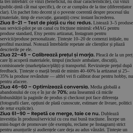
la trei întrebări: ce vinzi (beneficiul, nu doar caracteristicile), cui vinzi
(public-țintă cât mai specific), de ce ar cumpăra de la tine (diferențiator
clar). Un pachet foto decent și o poveste coerentă despre procesul tău
(materiale, timp de execuție, garanții) cresc instant încrederea.
Listează 3–5 produse
Ziua 8–21 – Test de piață cu risc redus.
sau servicii-pilot pe un canal cu fricțiune minimă: eMAG pentru
produse standard, Etsy pentru artizanat, Instagram pentru
servicii/produse personalizate. Țintește 10–20 de comenzi inițiale, nu
profitul maximal. Notează întrebările repetate ale clienților și pliază
descrierile pe ele.
Pleacă de la un preț
Ziua 22–45 – Calibrează prețul și marja.
care îți acoperă materialele, timpul (inclusiv ambalare, discuții),
comisioanele (marketplace/plăți) și transportul. Revizuiește prețul după
feedback. Țintește o marjă brută de minim 40–60% la artizanat și 25–
35% la produse revândute — altfel vei fi calibrat doar pentru hobby, nu
pentru afacere.
Media globală a
Ziua 46–60 – Optimizează conversia.
abandonului de coș e în jur de
; asta înseamnă că micile
70%
îmbunătățiri la paginile de produs și checkout pot face diferența
(fotografii clare, opțiuni de plată cunoscute, estimare de livrare, politici
de retur explicite).
Dublează
Ziua 61–90 – Repetă ce merge, taie ce nu.
investiția în produsul/serviciul cu cea mai bună tracțiune. Începe un
mini-buget de promovare (de exemplu, reclame pe Instagram) strict
pentru anunțurile și audiențele care deja au adus vânzări. Țintește un