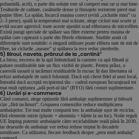
poliamidă, acril), o parte din soluție este să cumperi mai rar și mai bine.
Țesăturile de calitate, cusăturile dense și finisajele rezistente pierd mai
puține fibre. La spălat, încarcă mașina corect (evită „ciclurile mini” cu
2–3 piese), spală la temperaturi mai scăzute, alege cicluri mai scurte și
evită uscare agresivă: toate aceste ajustări scad eliberarea de microfibre.
Există pungi speciale de spălare sau filtre externe pentru mașina de
spălat care captează o parte din fibrele eliminate. Studiile arată că
diferențele sunt notabile: o singură utilizare poate elibera sute de mii de
fibre, iar ciclurile „ușoare” și spălarea la rece reduc pierderile.
5) Biroul, naveta, prânzul de la „cantină”
La birou, trecerea de la apă îmbuteliată la canistre cu apă filtrată și
pahare reutilizabile taie un flux vizibil de plastic. Pentru prânz, o
caserolă ușoară și tacâmuri reutilizabile în rucsac îți dau libertatea să
refuzi ambalajele de unică folosință. Dacă ești client fidel al unui local,
întreabă dacă acceptă recipientul tău – cadrul european încurajează tot
mai mult opțiunea „adă port-ul tău” (BYO) fără costuri suplimentare.
6) Livrări și e-commerce
Când comanzi, alege opțiunile fără ambalaje suplimentare și bifează
clar „fără tacâmuri”. Gruparea comenzilor reduce multiplicarea
ambalajelor. Tot mai multe companii trec la ambalaje ușor de reciclat,
fără elemente mixte (plastic + aluminiu + hârtie la un loc). Noile reguli
UE împing puternic ambalajele către reciclabilitate reală până în 2030,
iar deșeurile de ambalaje vor trebui reduse treptat în decadele
următoare. Ca utilizator, fiecare feedback despre „prea mult ambalaj”
contează.