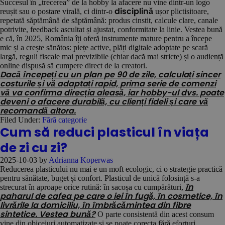
Succesul în „trecerea” de la hobby la afacere nu vine dintr-un logo
reușit sau o postare virală, ci dintr-o
ușor plictisitoare,
disciplină
repetată săptămână de săptămână: produs cinstit, calcule clare, canale
potrivite, feedback ascultat și ajustat, conformitate la linie. Vestea bună
e că, în 2025, România îți oferă instrumente mature pentru a începe
mic și a crește sănătos: piețe active, plăți digitale adoptate pe scară
largă, reguli fiscale mai previzibile (chiar dacă mai stricte) și o audiență
online dispusă să cumpere direct de la creatori.
Dacă începeți cu un plan pe 90 de zile, calculați sincer
costurile și vă adaptați rapid, prima serie de comenzi
vă va confirma direcția aleasă, iar hobby-ul dvs. poate
deveni o afacere durabilă, cu clienți fideli și care vă
recomandă altora.
Filed Under:
Fără categorie
Cum să reduci plasticul în viața
de zi cu zi?
2025-10-03
by
Adrianna Koperwas
Reducerea plasticului nu mai e un moft ecologic, ci o strategie practică
pentru sănătate, buget și confort. Plasticul de unică folosință s-a
strecurat în aproape orice rutină: în sacoșa cu cumpărături,
în
paharul de cafea pe care o iei în fugă, în cosmetice, în
livrările la domiciliu, în îmbrăcămintea din fibre
O parte consistentă din acest consum
sintetice. Vestea bună?
vine din obiceiuri automatizate și se poate corecta fără eforturi