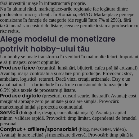
fără investiții uriașe în infrastructură proprie.
Nu în ultimul rând, marketplace-urile regionale fac legătura dintre
producătorii mici și clienți. În România, eMAG Marketplace percepe
comisioane în funcție de categorie (de regulă între 7% și 25%), fără
taxă lunară sau costuri de listare, ceea ce permite testarea produselor cu
risc redus.
Alege modelul de monetizare
potrivit hobby-ului tău
Un hobby se poate transforma în venituri în mai multe feluri. Important
e să-ți mapezi corect opțiunile:
(ceramică, lumânări, bijuterii, cafea prăjită artizanal).
Produse fizice
Avantaj: marjă controlabilă și scalare prin producție. Provocări: stoc,
ambalare, logistică, retururi. Dacă vinzi creații artizanale, Etsy e un
canal natural — dar include în calcule comisionul de tranzacție de
6,5% plus taxele de procesare și listare.
(preseturi, cursuri scurte, ilustrații). Avantaj: cost
Produse digitale
marginal aproape zero pe unitate și scalare simplă. Provocări:
marketingul inițial și protecția conținutului.
(fotografie, design, consultanță nișată). Avantaj: capital
Servicii
minim, validare rapidă. Provocări: timp limitat, dependență de brandul
personal.
(blog, newsletter, video).
Conținut + afiliere/sponsorizări
Avantaj: intrare ieftină și monetizare diversă. Provocări: timp până la