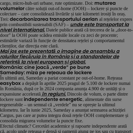
cargo, micro-hub-uri urbane, rute optimizate. Doi:
mutarea
către soluții out-of-home (OOH) – lockere și puncte de
volumelor
colectare – care consolidează livrările și taie kilometri irosiți în oraș.
Trei:
al rețelelor expres
decarbonizarea transportului aerian
prin combustibili sustenabili (SAF) –
unde este transportat la
Datele publice arată că trecerea de la „door-to-
nivel internațional.
door” la OOH poate scădea emisiile locale cu zeci de procente;
estimările variază în funcție de densitatea rețelei și comportamentul
clienților, dar direcția este clară.
Mai jos este prezentată o imagine de ansamblu a
rolurilor fiecăruia în România și a standardelor de
referință la nivel european și global.
România: cine joacă „verde” pe bune
Sameday: miza pe rețeaua de lockere
În ultimii ani, Sameday a pariat constant pe out-of-home. Rețeaua
a depășit în aprilie 2025 pragul de 5.100 de lockere numai
easybox
în România, după ce în 2024 compania anunța 4.900 de unități și o
expansiune accelerată
Dincolo de volum, o parte dintre
în regiuni.
lockere sunt
, alimentate din surse
independente energetic
regenerabile – un semnal că „verdele” nu se oprește la ultimul
kilometru. Iar în iunie 2025, Sameday a anunțat semnarea achiziției
Cargus, pas care ar putea integra două rețele OOH complementare și
consolida migrarea volumelor la puncte fixe.
Efectul climatic? Cercetări academice și rapoarte independente arată
că, acolo unde rețeaua e densă și oamenii ajung pe jos sau cu transport