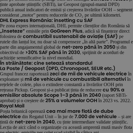
ținte aprobate științific (SBTi), iar Geopost (grupul-mamă DPD)
publică anual indicatori de emisii și creșterea livrărilor OOH – segment
considerat „motor” pentru reducerile de CO₂ pe ultimii kilometri.
DHL Express România: insetting cu SAF
Pe zona expres internațională, DHL permite clienților din România să
emisiile prin
, adică să finanțeze direct
„înseteze”
GoGreen Plus
folosirea de
pe
combustibil sustenabil de aviație (SAF)
rutele din lanțul lor, nu doar să compenseze „în altă parte”. Programul e
parte din angajamentul global de
și din
net-zero până în 2050
obiectivul de
, sprijinit de acorduri de
>30% SAF până în 2030
achiziție semnificative la nivel mondial.
În străinătate: cine setează standardul
La Poste / Geopost (DPD, Chronopost, SEUR etc.)
Grupul francez raportează
în
zeci de mii de vehicule electrice
exploatare și
în
mii de vehicule cu combustibili alternativi
rețelele de colete, plus o extindere constantă a livrărilor OOH prin
rețeaua Pickup. Geopost și-a publicat ținta de reducere
cu 90% a
(raport SBTi-
emisiilor absolute Scope 1–3 până în 2040
aprobat) și o creștere de
în 2023 vs. 2022.
25% a volumelor OOH
Royal Mail
Poșta britanică operează
cea mai mare flotă de dube
din Regatul Unit – în jur de
– și are
electrice
7.000 de vehicule
țintă de
, cu ținte intermediare validate științific.
net-zero în 2040
Lecția de aici: când o organizație cu această amprentă mută masiv flota
pe electric, emisiile per colet scad vizibil în câțiva ani.