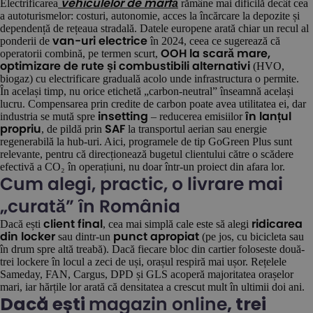
Electrificarea
rămâne mai dificilă decât cea
vehiculelor de marfă
a autoturismelor: costuri, autonomie, acces la încărcare la depozite și
dependență de rețeaua stradală. Datele europene arată chiar un recul al
ponderii de
în 2024, ceea ce sugerează că
van-uri electrice
operatorii combină, pe termen scurt,
OOH la scară mare,
(HVO,
optimizare de rute și combustibili alternativi
biogaz) cu electrificare graduală acolo unde infrastructura o permite.
În același timp, nu orice etichetă „carbon-neutral” înseamnă același
lucru. Compensarea prin credite de carbon poate avea utilitatea ei, dar
industria se mută spre
– reducerea emisiilor
insetting
în lanțul
, de pildă prin
la transportul aerian sau energie
propriu
SAF
regenerabilă la hub-uri. Aici, programele de tip GoGreen Plus sunt
relevante, pentru că direcționează bugetul clientului către o scădere
efectivă a CO₂ în operațiuni, nu doar într-un proiect din afara lor.
Cum alegi, practic, o livrare mai
„curată” în România
Dacă ești
, cea mai simplă cale este să alegi
client final
ridicarea
sau dintr-un
(pe jos, cu bicicleta sau
din locker
punct apropiat
în drum spre altă treabă). Dacă fiecare bloc din cartier foloseste două-
trei lockere în locul a zeci de uși, orașul respiră mai ușor. Rețelele
Sameday, FAN, Cargus, DPD și GLS acoperă majoritatea orașelor
mari, iar hărțile lor arată că densitatea a crescut mult în ultimii doi ani.
Dacă ești
, trei
magazin online