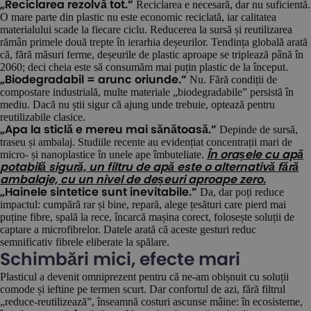
Reciclarea e necesară, dar nu suficientă.
„Reciclarea rezolvă tot.”
O mare parte din plastic nu este economic reciclată, iar calitatea
materialului scade la fiecare ciclu. Reducerea la sursă și reutilizarea
rămân primele două trepte în ierarhia deșeurilor. Tendința globală arată
că, fără măsuri ferme, deșeurile de plastic aproape se triplează până în
2060; deci cheia este să consumăm mai puțin plastic de la început.
Nu. Fără condiții de
„Biodegradabil = arunc oriunde.”
compostare industrială, multe materiale „biodegradabile” persistă în
mediu. Dacă nu știi sigur că ajung unde trebuie, optează pentru
reutilizabile clasice.
Depinde de sursă,
„Apa la sticlă e mereu mai sănătoasă.”
traseu și ambalaj. Studiile recente au evidențiat concentrații mari de
micro- și nanoplastice în unele ape îmbuteliate.
În orașele cu apă
potabilă sigură, un filtru de apă este o alternativă fără
ambalaje, cu un nivel de deșeuri aproape zero.
Da, dar poți reduce
„Hainele sintetice sunt inevitabile.”
impactul: cumpără rar și bine, repară, alege țesături care pierd mai
puține fibre, spală la rece, încarcă mașina corect, folosește soluții de
captare a microfibrelor. Datele arată că aceste gesturi reduc
semnificativ fibrele eliberate la spălare.
Schimbări mici, efecte mari
Plasticul a devenit omniprezent pentru că ne-am obișnuit cu soluții
comode și ieftine pe termen scurt. Dar confortul de azi, fără filtrul
„reduce-reutilizează”, înseamnă costuri ascunse mâine: în ecosisteme,