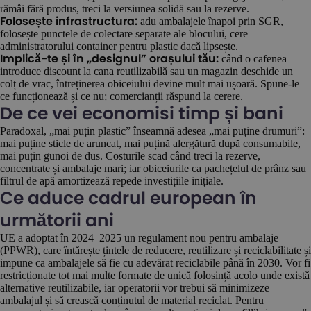
rămâi fără produs, treci la versiunea solidă sau la rezerve.
adu ambalajele înapoi prin SGR,
Folosește infrastructura:
folosește punctele de colectare separate ale blocului, cere
administratorului container pentru plastic dacă lipsește.
când o cafenea
Implică-te și în „designul” orașului tău:
introduce discount la cana reutilizabilă sau un magazin deschide un
colț de vrac, întreținerea obiceiului devine mult mai ușoară. Spune-le
ce funcționează și ce nu; comercianții răspund la cerere.
De ce vei economisi timp și bani
Paradoxal, „mai puțin plastic” înseamnă adesea „mai puține drumuri”:
mai puține sticle de aruncat, mai puțină alergătură după consumabile,
mai puțin gunoi de dus. Costurile scad când treci la rezerve,
concentrate și ambalaje mari; iar obiceiurile ca pachețelul de prânz sau
filtrul de apă amortizează repede investițiile inițiale.
Ce aduce cadrul european în
următorii ani
UE a adoptat în 2024–2025 un regulament nou pentru ambalaje
(PPWR), care întărește țintele de reducere, reutilizare și reciclabilitate și
impune ca ambalajele să fie cu adevărat reciclabile până în 2030. Vor fi
restricționate tot mai multe formate de unică folosință acolo unde există
alternative reutilizabile, iar operatorii vor trebui să minimizeze
ambalajul și să crească conținutul de material reciclat. Pentru