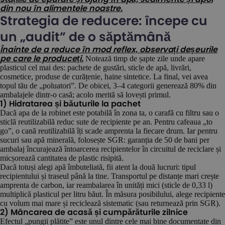
din nou în alimentele noastre.
Strategia de reducere: începe cu
un „audit” de o săptămână
Înainte de a reduce în mod reflex, observați deșeurile
Notează timp de șapte zile unde apare
pe care le produceți.
plasticul cel mai des: pachete de gustări, sticle de apă, livrări,
cosmetice, produse de curățenie, haine sintetice. La final, vei avea
topul tău de „poluatori”. De obicei, 3–4 categorii generează 80% din
ambalajele dintr-o casă; acolo merită să lovești primul.
1) Hidratarea și băuturile la pachet
Dacă apa de la robinet este potabilă în zona ta, o carafă cu filtru sau o
sticlă reutilizabilă reduc sute de recipiente pe an. Pentru cafeaua „to
go”, o cană reutilizabilă îți scade amprenta la fiecare drum. Iar pentru
sucuri sau apă minerală, folosește SGR: garanția de 50 de bani per
ambalaj încurajează întoarcerea recipientelor în circuitul de reciclare și
micșorează cantitatea de plastic risipită.
Dacă totuși alegi apă îmbuteliată, fii atent la două lucruri: tipul
recipientului și traseul până la tine. Transportul pe distanțe mari crește
amprenta de carbon, iar reambalarea în unități mici (sticle de 0,33 l)
multiplică plasticul per litru băut. În măsura posibilului, alege recipiente
cu volum mai mare și reciclează sistematic (sau returnează prin SGR).
2) Mâncarea de acasă și cumpărăturile zilnice
Efectul „pungii plătite” este unul dintre cele mai bine documentate din