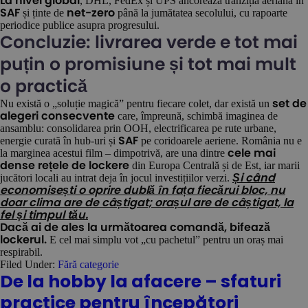
, DHL, FedEx și UPS ancorează tranziția aeriană în
La nivel global
și ținte de
până la jumătatea secolului, cu rapoarte
SAF
net-zero
periodice publice asupra progresului.
Concluzie: livrarea verde e tot mai
puțin o promisiune și tot mai mult
o practică
Nu există o „soluție magică” pentru fiecare colet, dar există un
set de
care, împreună, schimbă imaginea de
alegeri consecvente
ansamblu: consolidarea prin OOH, electrificarea pe rute urbane,
energie curată în hub-uri și
pe coridoarele aeriene. România nu e
SAF
la marginea acestui film – dimpotrivă, are una dintre
cele mai
din Europa Centrală și de Est, iar marii
dense rețele de lockere
jucători locali au intrat deja în jocul investițiilor verzi.
Și când
economisești o oprire dublă în fața fiecărui bloc, nu
doar clima are de câștigat; orașul are de câștigat, la
fel și timpul tău.
Dacă ai de ales la următoarea comandă, bifează
E cel mai simplu vot „cu pachetul” pentru un oraș mai
lockerul.
respirabil.
Filed Under:
Fără categorie
De la hobby la afacere – sfaturi
practice pentru începători