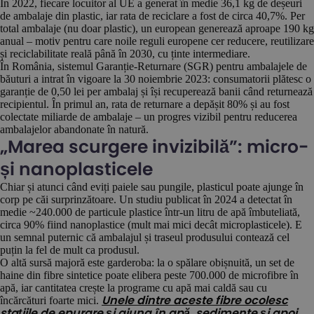
În 2022, fiecare locuitor al UE a generat în medie 36,1 kg de deșeuri
de ambalaje din plastic, iar rata de reciclare a fost de circa 40,7%. Per
total ambalaje (nu doar plastic), un european generează aproape 190 kg
anual – motiv pentru care noile reguli europene cer reducere, reutilizare
și reciclabilitate reală până în 2030, cu ținte intermediare.
În România, sistemul Garanție-Returnare (SGR) pentru ambalajele de
băuturi a intrat în vigoare la 30 noiembrie 2023: consumatorii plătesc o
garanție de 0,50 lei per ambalaj și își recuperează banii când returnează
recipientul. În primul an, rata de returnare a depășit 80% și au fost
colectate miliarde de ambalaje – un progres vizibil pentru reducerea
ambalajelor abandonate în natură.
„Marea scurgere invizibilă”: micro-
și nanoplasticele
Chiar și atunci când eviți paiele sau pungile, plasticul poate ajunge în
corp pe căi surprinzătoare. Un studiu publicat în 2024 a detectat în
medie ~240.000 de particule plastice într-un litru de apă îmbuteliată,
circa 90% fiind nanoplastice (mult mai mici decât microplasticele). E
un semnal puternic că ambalajul și traseul produsului contează cel
puțin la fel de mult ca produsul.
O altă sursă majoră este garderoba: la o spălare obișnuită, un set de
haine din fibre sintetice poate elibera peste 700.000 de microfibre în
apă, iar cantitatea crește la programe cu apă mai caldă sau cu
încărcături foarte mici.
Unele dintre aceste fibre ocolesc
stațiile de epurare și ajung în apă, sedimente și apoi