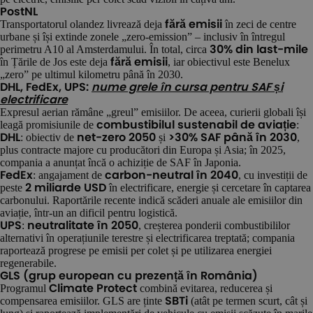
PostNL
Transportatorul olandez livrează deja
în zeci de centre
fără emisii
urbane și își extinde zonele „zero-emission” – inclusiv în întregul
perimetru A10 al Amsterdamului. În total, circa
30% din last-mile
în Țările de Jos este deja
, iar obiectivul este Benelux
fără emisii
„zero” pe ultimul kilometru până în 2030.
DHL, FedEx, UPS:
nume grele în cursa pentru SAF și
electrificare
Expresul aerian rămâne „greul” emisiilor. De aceea, curierii globali își
leagă promisiunile de
:
combustibilul sustenabil de aviație
: obiectiv de
și
,
DHL
net-zero 2050
>30% SAF până în 2030
plus contracte majore cu producători din Europa și Asia; în 2025,
compania a anunțat încă o achiziție de SAF în Japonia.
: angajament de
, cu investiții de
FedEx
carbon-neutral în 2040
peste
în electrificare, energie și cercetare în captarea
2 miliarde USD
carbonului. Raportările recente indică scăderi anuale ale emisiilor din
aviație, într-un an dificil pentru logistică.
:
, creșterea ponderii combustibililor
UPS
neutralitate în 2050
alternativi în operațiunile terestre și electrificarea treptată; compania
raportează progrese pe emisii per colet și pe utilizarea energiei
regenerabile.
GLS (grup european cu prezență în România)
Programul
combină evitarea, reducerea și
Climate Protect
compensarea emisiilor. GLS are ținte
(atât pe termen scurt, cât și
SBTi