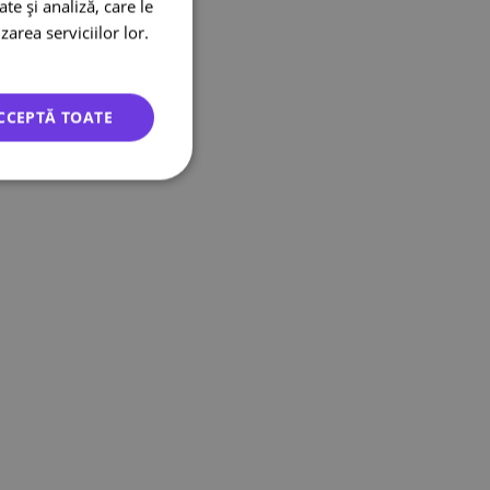
te și analiză, care le
zarea serviciilor lor.
CCEPTĂ TOATE