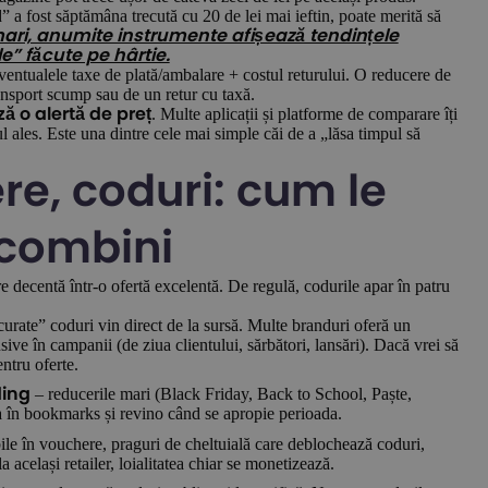
 a fost săptămâna trecută cu 20 de lei mai ieftin, poate merită să
ari, anumite instrumente afișează tendințele
le” făcute pe hârtie.
entualele taxe de plată/ambalare + costul returului. O reducere de
ansport scump sau de un retur cu taxă.
. Multe aplicații și platforme de comparare îți
ă o alertă de preț
l ales. Este una dintre cele mai simple căi de a „lăsa timpul să
e, coduri: cum le
 combini
 decentă într-o ofertă excelentă. De regulă, codurile apar în patru
urate” coduri vin direct de la sursă. Multe branduri oferă un
ive în campanii (de ziua clientului, sărbători, lansări). Dacă vrei să
entru oferte.
– reducerile mari (Black Friday, Back to School, Paște,
ding
a în bookmarks și revino când se apropie perioada.
ile în vouchere, praguri de cheltuială care deblochează coduri,
a același retailer, loialitatea chiar se monetizează.