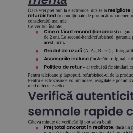
merită
Dacă vrei preț bun la electronice, uită-te la
(
resigilate
(recondiționate de producător/partener aut
refurbished
considerabil mai mic.
Ce verifici înainte:
și ce gara
Cine a făcut recondiționarea
de 2 ani. La second-hand/refurbished, garanția 
acest lucru.
(A, A-, B etc.) și fotografii
Gradul de uzură
(încărcător original, ca
Accesoriile incluse
– ar trebui să fie similară 
Politica de retur
Pentru telefoane și laptopuri, refurbished-ul de la produc
Pentru electrocasnice voluminoase, resigilatele pot aduce
mici defecte estetice.
Verifică autentici
semnale rapide c
Câteva minute de verificări îți pot salva banii:
: dacă un 
Preț total ancorat în realitate
întreabă-te de ce. Nu spune nimeni că nu există 