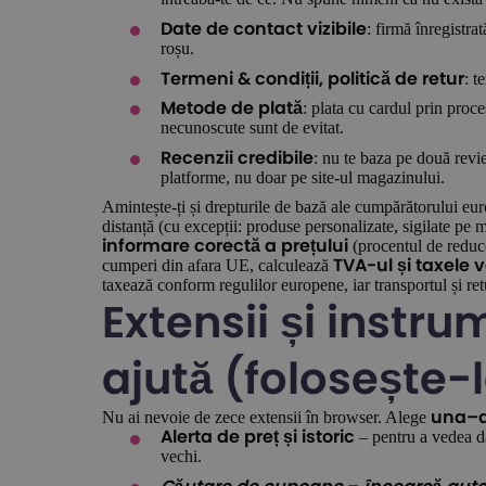
: firmă înregistra
Date de contact vizibile
roșu.
: t
Termeni & condiții, politică de retur
: plata cu cardul prin proce
Metode de plată
necunoscute sunt de evitat.
: nu te baza pe două revi
Recenzii credibile
platforme, nu doar pe site-ul magazinului.
Amintește-ți și drepturile de bază ale cumpărătorului eu
distanță (cu excepții: produse personalizate, sigilate pe mo
(procentul de reduce
informare corectă a prețului
cumperi din afara UE, calculează
TVA-ul și taxele
taxează conform regulilor europene, iar transportul și retu
Extensii și instr
ajută (folosește-
Nu ai nevoie de zece extensii în browser. Alege
una–
– pentru a vedea d
Alerta de preț și istoric
vechi.