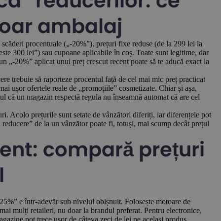
a” reducerilor: ce
 doar ambalaj
scăderi procentuale („-20%”), prețuri fixe reduse (de la 299 lei la
peste 300 lei”) sau cupoane aplicabile în coș. Toate sunt legitime, dar
 un „-20%” aplicat unui preț crescut recent poate să te aducă exact la
e trebuie să raporteze procentul față de cel mai mic preț practicat
 mai ușor ofertele reale de „promoțiile” cosmetizate. Chiar și așa,
 faptul că un magazin respectă regula nu înseamnă automat că are cel
. Acolo prețurile sunt setate de vânzători diferiți, iar diferențele pot
la reducere” de la un vânzător poate fi, totuși, mai scump decât prețul
gent: compară prețuri
l
-25%” e într-adevăr sub nivelul obișnuit. Folosește motoare de
i mulți retaileri, nu doar la brandul preferat. Pentru electronice,
magazine pot trece ușor de câteva zeci de lei pe același produs.