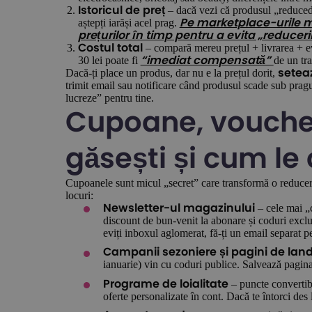
– dacă vezi că produsul „reduced”
Istoricul de preț
aștepți iarăși acel prag.
Pe marketplace-urile m
prețurilor în timp pentru a evita „reduceri
– compară mereu prețul + livrarea + ev
Costul total
30 lei poate fi
de un tr
“imediat compensată”
Dacă-ți place un produs, dar nu e la prețul dorit,
seteaz
trimit email sau notificare când produsul scade sub pragu
lucreze” pentru tine.
Cupoane, voucher
găsești și cum le
Cupoanele sunt micul „secret” care transformă o reducere
locuri:
– cele mai „c
Newsletter-ul magazinului
discount de bun-venit la abonare și coduri exclus
eviți inboxul aglomerat, fă-ți un email separat p
Campanii sezoniere și pagini de lan
ianuarie) vin cu coduri publice. Salvează pagin
– puncte convertib
Programe de loialitate
oferte personalizate în cont. Dacă te întorci des l