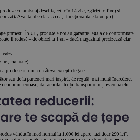
produse cu ambalaj deschis, retur în 14 zile, zgârieturi fine) și
orizat). Avantajul e clar: aceeași funcționalitate la un preț
nție primești. În UE, produsele noi au garanție legală de conformitate
poate fi redusă – de obicei la 1 an – dacă magazinul precizează clar
 reale.
bluri, manuale).
cu a produselor noi, cu câteva excepții legale.
ător sau de la parteneri mari inspiră, de regulă, mai multă încredere.
 economii serioase, dar acordă atenție transportului și eventualelor
tatea reducerii:
are te scapă de țepe
produs vândut în mod normal la 1.000 lei apare „azi doar 299 lei”,
super-oferte, dar ele sunt rare și se epuizează extrem de repede.