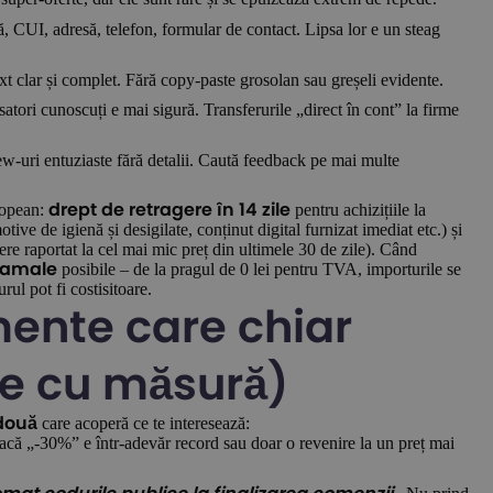
tă, CUI, adresă, telefon, formular de contact. Lipsa lor e un steag
ext clar și complet. Fără copy-paste grosolan sau greșeli evidente.
satori cunoscuți e mai sigură. Transferurile „direct în cont” la firme
ew-uri entuziaste fără detalii. Caută feedback pe mai multe
ropean:
pentru achizițiile la
drept de retragere în 14 zile
tive de igienă și desigilate, conținut digital furnizat imediat etc.) și
re raportat la cel mai mic preț din ultimele 30 de zile). Când
posibile – de la pragul de 0 lei pentru TVA, importurile se
 vamale
rul pot fi costisitoare.
umente care chiar
le cu măsură)
care acoperă ce te interesează:
două
acă „-30%” e într-adevăr record sau doar o revenire la un preț mai