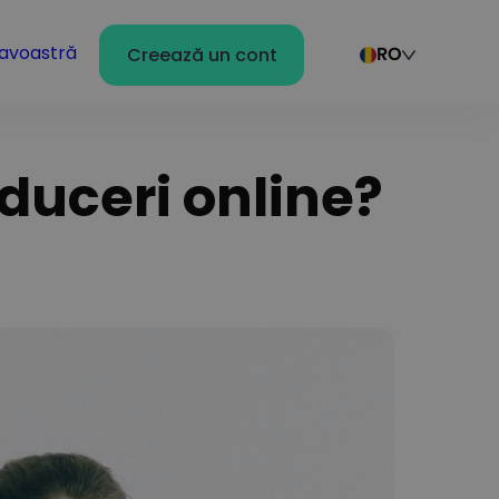
avoastră
Creează un cont
RO
duceri online?