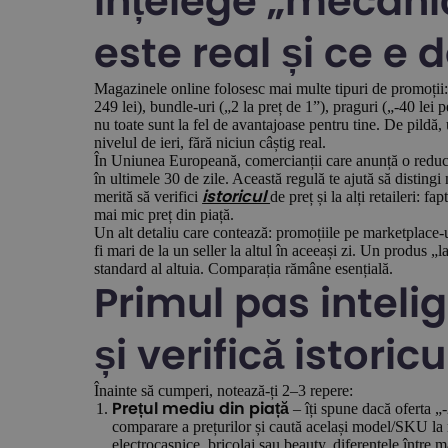
Înțelege „mecanic
este real și ce e
Magazinele online folosesc mai multe tipuri de promoții: 
249 lei), bundle-uri („2 la preț de 1”), praguri („-40 lei 
nu toate sunt la fel de avantajoase pentru tine. De pildă,
nivelul de ieri, fără niciun câștig real.
În Uniunea Europeană, comercianții care anunță o reducer
în ultimele 30 de zile. Această regulă te ajută să distingi
merită să verifici
de preț și la alți retaileri:
istoricul
mai mic preț din piață.
Un alt detaliu care contează: promoțiile pe marketplace-uri
fi mari de la un seller la altul în aceeași zi. Un produs „
standard al altuia. Comparația rămâne esențială.
Primul pas inteli
și verifică istoricu
Înainte să cumperi, notează-ți 2–3 repere:
– îți spune dacă oferta „
Prețul mediu din piață
comparare a prețurilor și caută același model/SKU la ma
electrocasnice, bricolaj sau beauty, diferențele între 