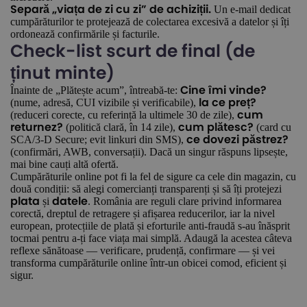
Un e-mail dedicat
Separă „viața de zi cu zi” de achiziții.
cumpărăturilor te protejează de colectarea excesivă a datelor și îți
ordonează confirmările și facturile.
Check-list scurt de final (de
ținut minte)
Înainte de „Plătește acum”, întreabă-te:
Cine îmi vinde?
(nume, adresă, CUI vizibile și verificabile),
la ce preț?
(reduceri corecte, cu referință la ultimele 30 de zile),
cum
(politică clară, în 14 zile),
(card cu
returnez?
cum plătesc?
SCA/3-D Secure; evit linkuri din SMS),
ce dovezi păstrez?
(confirmări, AWB, conversații). Dacă un singur răspuns lipsește,
mai bine cauți altă ofertă.
Cumpărăturile online pot fi la fel de sigure ca cele din magazin, cu
două condiții: să alegi comercianți transparenți și să îți protejezi
și
. România are reguli clare privind informarea
plata
datele
corectă, dreptul de retragere și afișarea reducerilor, iar la nivel
european, protecțiile de plată și eforturile anti-fraudă s-au înăsprit
tocmai pentru a-ți face viața mai simplă. Adaugă la acestea câteva
reflexe sănătoase — verificare, prudență, confirmare — și vei
transforma cumpărăturile online într-un obicei comod, eficient și
sigur.