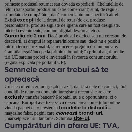
primește produsul returnat sau dovada expedierii. Cheltuielile de
retur (transportul produsului către comerciant) sunt, de regulă,
suportate de cumpărător, dacă comerciantul nu specifică altfel.
Există
de la dreptul de retur (de ex. produse
excepții
personalizate, produse sigilate de igienă care au fost desigilate,
bilete la evenimente, conținut digital descărcat etc.).
Dacă produsul e defect sau nu corespunde
Garanția de 2 ani.
descrierii, ai dreptul la reparare/înlocuire sau, dacă nu e posibil
într-un termen rezonabil, la reducerea prețului ori rambursare.
Garanția legală începe la primirea bunului; în primul an, în multe
țări UE sarcina probei e inversată în favoarea consumatorului
(regulă explicată pe portalul UE).
Semnele care ar trebui să te
oprească
Un site cu reduceri uriașe „doar azi”, dar fără date de contact, fără
condiții de retur, cu domeniu înregistrat recent și care cere
transfer bancar? Probabil nu e o oportunitate, ci o
exclusiv
capcană. Europol avertizează că dezvoltarea comerțului online
vine la pachet cu o creștere a
–
fraudelor la distanță
magazine false, pagini care
,
clonează
brand-uri
„marketplace-uri” fantomă. Schimbă
.
site-ul
Cumpărături din afara UE: TVA,