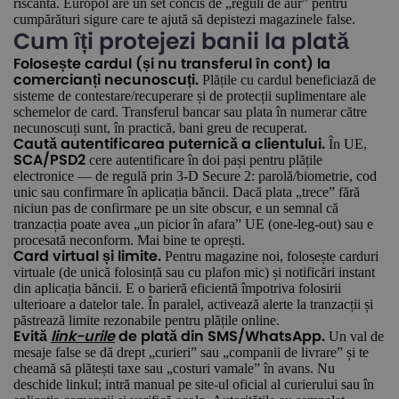
riscantă. Europol are un set concis de „reguli de aur” pentru
cumpărături sigure care te ajută să depistezi magazinele false.
Cum îți protejezi banii la plată
Folosește cardul (și nu transferul în cont) la
Plățile cu cardul beneficiază de
comercianți necunoscuți.
sisteme de contestare/recuperare și de protecții suplimentare ale
schemelor de card. Transferul bancar sau plata în numerar către
necunoscuți sunt, în practică, bani greu de recuperat.
În UE,
Caută autentificarea puternică a clientului.
cere autentificare în doi pași pentru plățile
SCA/PSD2
electronice — de regulă prin 3-D Secure 2: parolă/biometrie, cod
unic sau confirmare în aplicația băncii. Dacă plata „trece” fără
niciun pas de confirmare pe un site obscur, e un semnal că
tranzacția poate avea „un picior în afara” UE (one-leg-out) sau e
procesată neconform. Mai bine te oprești.
Pentru magazine noi, folosește carduri
Card virtual și limite.
virtuale (de unică folosință sau cu plafon mic) și notificări instant
din aplicația băncii. E o barieră eficientă împotriva folosirii
ulterioare a datelor tale. În paralel, activează alerte la tranzacții și
păstrează limite rezonabile pentru plățile online.
Un val de
Evită
link-urile
de plată din SMS/WhatsApp.
mesaje false se dă drept „curieri” sau „companii de livrare” și te
cheamă să plătești taxe sau „costuri vamale” în avans. Nu
deschide linkul; intră manual pe site-ul oficial al curierului sau în