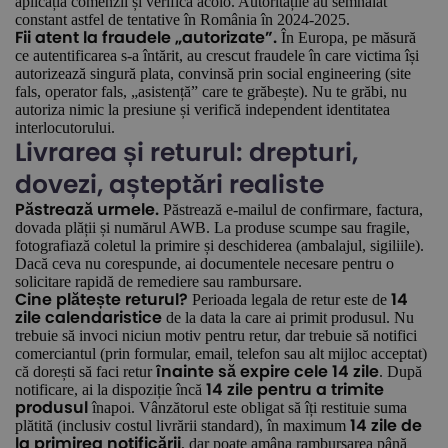
aplicația comenzii și verifică acolo. Autoritățile au semnalat
constant astfel de tentative în România în 2024-2025.
În Europa, pe măsură
Fii atent la fraudele „autorizate”.
ce autentificarea s-a întărit, au crescut fraudele în care victima își
autorizează singură plata, convinsă prin social engineering (site
fals, operator fals, „asistență” care te grăbește). Nu te grăbi, nu
autoriza nimic la presiune și verifică independent identitatea
interlocutorului.
Livrarea și returul: drepturi,
dovezi, așteptări realiste
Păstrează e-mailul de confirmare, factura,
Păstrează urmele.
dovada plății și numărul AWB. La produse scumpe sau fragile,
fotografiază coletul la primire și deschiderea (ambalajul, sigiliile).
Dacă ceva nu corespunde, ai documentele necesare pentru o
solicitare rapidă de remediere sau rambursare.
Perioada legala de retur este de
Cine plătește returul?
14
de la data la care ai primit produsul. Nu
zile calendaristice
trebuie să invoci niciun motiv pentru retur, dar trebuie să notifici
comerciantul (prin formular, email, telefon sau alt mijloc acceptat)
că dorești să faci retur
. După
înainte să expire cele 14 zile
notificare, ai la dispoziție încă
14 zile pentru a trimite
înapoi. Vânzătorul este obligat să îți restituie suma
produsul
plătită (inclusiv costul livrării standard), în maximum
14 zile de
, dar poate amâna rambursarea până
la primirea notificării