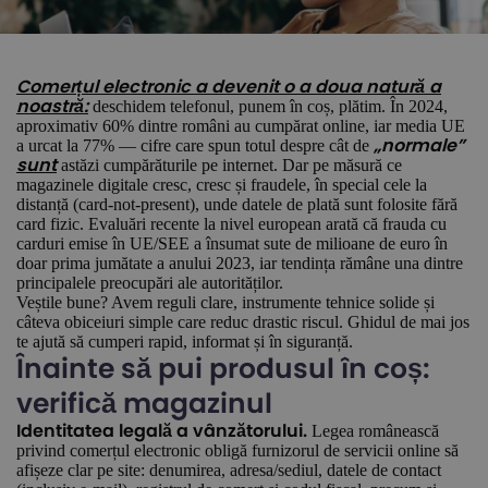
Comerțul electronic a devenit o a doua natură a
deschidem telefonul, punem în coș, plătim. În 2024,
noastră:
aproximativ 60% dintre români au cumpărat online, iar media UE
a urcat la 77% — cifre care spun totul despre cât de
„normale”
astăzi cumpărăturile pe internet. Dar pe măsură ce
sunt
magazinele digitale cresc, cresc și fraudele, în special cele la
distanță (card-not-present), unde datele de plată sunt folosite fără
card fizic. Evaluări recente la nivel european arată că frauda cu
carduri emise în UE/SEE a însumat sute de milioane de euro în
doar prima jumătate a anului 2023, iar tendința rămâne una dintre
principalele preocupări ale autorităților.
Veștile bune? Avem reguli clare, instrumente tehnice solide și
câteva obiceiuri simple care reduc drastic riscul. Ghidul de mai jos
te ajută să cumperi rapid, informat și în siguranță.
Înainte să pui produsul în coș:
verifică magazinul
Legea românească
Identitatea legală a vânzătorului.
privind comerțul electronic obligă furnizorul de servicii online să
afișeze clar pe site: denumirea, adresa/sediul, datele de contact