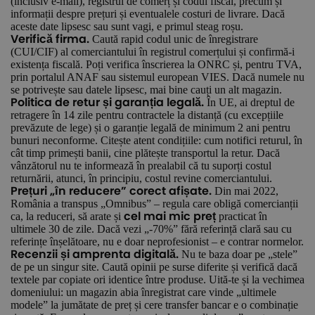
(inclusiv e-mail), registrul de comerț și codul fiscal, precum și
informații despre prețuri și eventualele costuri de livrare. Dacă
aceste date lipsesc sau sunt vagi, e primul steag roșu.
Caută rapid codul unic de înregistrare
Verifică firma.
(CUI/CIF) al comerciantului în registrul comerțului și confirmă-i
existența fiscală. Poți verifica înscrierea la ONRC și, pentru TVA,
prin portalul ANAF sau sistemul european VIES. Dacă numele nu
se potrivește sau datele lipsesc, mai bine cauți un alt magazin.
În UE, ai dreptul de
Politica de retur și garanția legală.
retragere în 14 zile pentru contractele la distanță (cu excepțiile
prevăzute de lege) și o garanție legală de minimum 2 ani pentru
bunuri neconforme. Citește atent condițiile: cum notifici returul, în
cât timp primești banii, cine plătește transportul la retur. Dacă
vânzătorul nu te informează în prealabil că tu suporți costul
returnării, atunci, în principiu, costul revine comerciantului.
Din mai 2022,
Prețuri „în reducere” corect afișate.
România a transpus „Omnibus” – regula care obligă comercianții
ca, la reduceri, să arate și
practicat în
cel mai mic preț
ultimele 30 de zile. Dacă vezi „-70%” fără referință clară sau cu
referințe înșelătoare, nu e doar neprofesionist – e contrar normelor.
Nu te baza doar pe „stele”
Recenzii și amprenta digitală.
de pe un singur site. Caută opinii pe surse diferite și verifică dacă
textele par copiate ori identice între produse. Uită-te și la vechimea
domeniului: un magazin abia înregistrat care vinde „ultimele
modele” la jumătate de preț și cere transfer bancar e o combinație