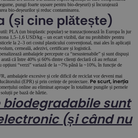
/legume, pungi foarte ușoare pentru bio-deșeuri) și încurajează
area bio-deșeurilor și reduc contaminarea.
a (și cine plătește)
r util: PLA (un bioplastic popular) se tranzacționează în Europa în jur
zona 1,5–1,6 USD/kg – un ecart vizibil, dar nu prohibitiv pentru
icele la 2–3 ori costul plasticului convențional, mai ales în aplicații
volum, cerneală, adezivi, certificare și logistică.
nalizează ambalajele percepute ca “nesustenabile” și sunt dispuși
 arată că între 40% și 60% dintre clienți declară că au refuzat
ru opțiuni “verzi” variază de la ~7% până la ~10%, în funcție de
 ambalajele excesive și cele dificil de reciclat vor deveni mai
ducătorului (EPR) și prin cerințe de proiectare.
Pe scurt, inerția
omerțului online au eliminat aproape în totalitate pungile și pernele
soluții pe bază de hârtie.
 biodegradabile sunt
electronic (și când nu