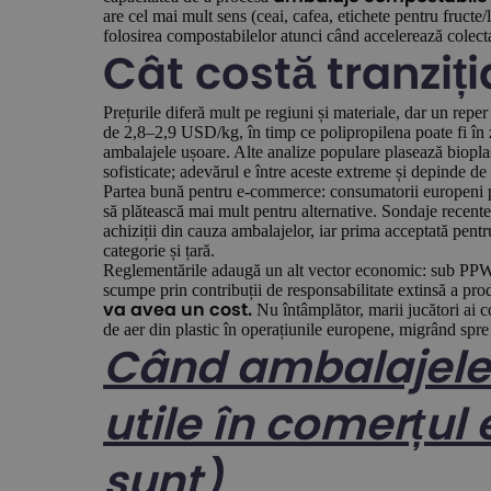
are cel mai mult sens (ceai, cafea, etichete pentru fructe
folosirea compostabilelor atunci când accelerează colect
Cât costă tranziți
Prețurile diferă mult pe regiuni și materiale, dar un repe
de 2,8–2,9 USD/kg, în timp ce polipropilena poate fi în 
ambalajele ușoare. Alte analize populare plasează bioplast
sofisticate; adevărul e între aceste extreme și depinde de 
Partea bună pentru e-commerce: consumatorii europeni pe
să plătească mai mult pentru alternative. Sondaje recente
achiziții din cauza ambalajelor, iar prima acceptată pent
categorie și țară.
Reglementările adaugă un alt vector economic: sub PPWR,
scumpe prin contribuții de responsabilitate extinsă a pro
Nu întâmplător, marii jucători ai c
va avea un cost.
de aer din plastic în operațiunile europene, migrând spre 
Când ambalajele
utile în comerțul 
sunt)