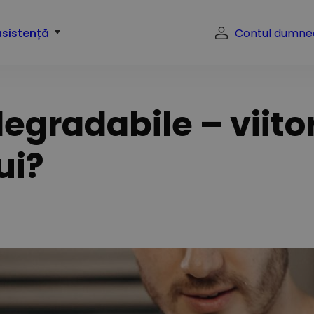
asistență
Contul dumne
gradabile – viitor
ui?