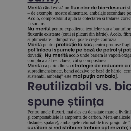
când există un
și
Merită
flux clar de bio-deșeuri
– de exemplu, mostre alimentare, ambalaje secundare pen
Acolo, compostabilul ajută la colectarea și tratarea corec
la sortare.
pentru expedierea textilelor sau a bunurilor 
Nu merită
fluxurile existente (cutii și plicuri din hârtie). Acolo, fi
suplimentare – dimpotrivă, poate crește confuzia.
pentru
pentru produse fragi
Merită
protecție la șoc
pot înlocui spumele pe bază de petrol și po
dovadă).
acolo unde bariera la vapori/oxige
Nu merită
complica atât reciclarea, cât și compostarea.
ca parte dintr-o
Merită
strategie de reducere a 
supradimensionate, benzi adezive pe bază de hârtie, cern
sustenabil ambalaj” este
.
mai puțin ambalaj
Reutilizabil vs. b
spune știința
Pentru unele fluxuri, mai ales cu densitate mare a livrăril
și compostabilele la amprenta de carbon. Meta-analizele 
distanțe, spălare), ambalajele returnabile trec pragul de
curățare și redistribuire trebuie optimizate;