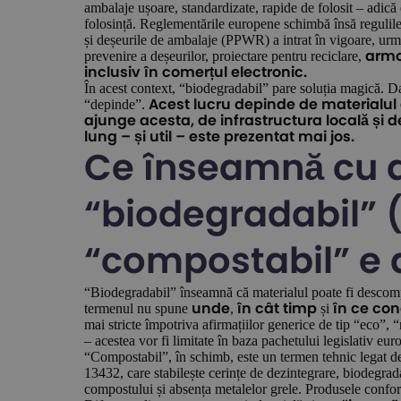
ambalaje ușoare, standardizate, rapide de folosit – adică e
folosință. Reglementările europene schimbă însă regulil
și deșeurile de ambalaje (PPWR) a intrat în vigoare, urm
prevenire a deșeurilor, proiectare pentru reciclare,
armo
inclusiv în comerțul electronic.
În acest context, “biodegradabil” pare soluția magică. Da
“depinde”.
Acest lucru depinde de materialul 
ajunge acesta, de infrastructura locală și 
lung – și util – este prezentat mai jos.
Ce înseamnă cu 
“biodegradabil” (
“compostabil” e 
“Biodegradabil” înseamnă că materialul poate fi desco
termenul nu spune
,
și
unde
în cât timp
în ce cond
mai stricte împotriva afirmațiilor generice de tip “eco”, 
– acestea vor fi limitate în baza pachetului legislativ 
“Compostabil”, în schimb, este un termen tehnic legat 
13432, care stabilește cerințe de dezintegrare, biodegrada
compostului și absența metalelor grele. Produsele confo