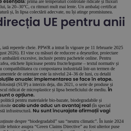
: prima are temperaturi controlate ridicate și fluxuri
 esențială
lui, la 20–30°C, cu ritmuri mult mai lente. Un ambalaj certificat
tură și, în lipsa colectării adecvate, nu își atinge promisiunea.
irecția UE pentru anii
, iată reperele cheie. PPWR a intrat în vigoare pe 11 februarie 2025
ugust 2026). El vine cu măsuri de reducere a deșeurilor, proiectare
 ale ambalării excesive, inclusiv pentru pachetele online. Pentru
afea, etichete lipicioase pentru fructe/legume – textul normativ și
ru compatibilitatea cu compostarea industrială într-un termen de
cumentele de orientare este la nivelul 24–36 de luni, cu detalii
voluțiile anuale: implementarea se face în etape.
 folosință (SUP) a interzis deja, din 2021, o serie de produse și
cul ridicat de microplastice și lipsa beneficiului de mediu.
În
sunt o opțiune.
politică pentru materialele bio-bazate, biodegradabile și
olosite
(în special
acolo unde aduc un avantaj real
tă infrastructură.
Nu sunt încurajate afirmații vagi
susținute despre “biodegradabil” sau “neutru climatic”. În iunie 2024
țiile tehnice asupra “Green Claims Directive” au fost ulterior puse