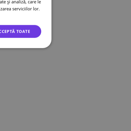
te și analiză, care le
zarea serviciilor lor.
CCEPTĂ TOATE