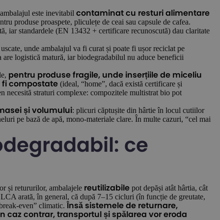
 ambalajul este inevitabil
contaminat cu resturi alimentare
tru produse proaspete, pliculețe de ceai sau capsule de cafea.
tă, iar standardele (EN 13432 + certificare recunoscută) dau claritate
uscate, unde ambalajul va fi curat și poate fi ușor reciclat pe
bra are logistică matură, iar biodegradabilul nu aduce beneficii
le,
pentru produse fragile, unde inserțiile de miceliu
(ideal, “home”, dacă există certificare și
t fi compostate
n necesită straturi complexe: compozitele multistrat bio pot
: plicuri căptușite din hârtie în locul cutiilor
masei și volumului
eluri pe bază de apă, mono-materiale clare. În multe cazuri, “cel mai
iodegradabil: ce
or și retururilor, ambalajele
pot depăși atât hârtia, cât
reutilizabile
LCA arată, în general, că după 7–15 cicluri (în funcție de greutate,
 “break-even” climatic.
Însă sistemele de returnare,
 în caz contrar, transportul și spălarea vor eroda