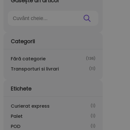
Găsește un articol
Categorii
Fără categorie
(136)
Transporturi si livrari
(11)
Etichete
Curierat express
(1)
Palet
(1)
POD
(1)