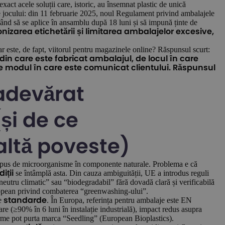
xact acele soluții care, istoric, au însemnat plastic de unică
e jocului: din 11 februarie 2025, noul Regulament privind ambalajele
ând să se aplice în ansamblu după 18 luni și să impună ținte de
nizarea etichetării și limitarea ambalajelor excesive,
r este, de fapt, viitorul pentru magazinele online? Răspunsul scurt:
din care este fabricat ambalajul, de locul în care
de modul în care este comunicat clientului. Răspunsul
adevărat
și de ce
altă poveste)
mpus de microorganisme în componente naturale. Problema e că
se întâmplă asta. Din cauza ambiguității, UE a introdus reguli
iții
“neutru climatic” sau “biodegradabil” fără dovadă clară și verificabilă
european privind combaterea “greenwashing-ului”.
de
. În Europa, referința pentru ambalaje este EN
standarde
re (≥90% în 6 luni în instalație industrială), impact redus asupra
rme pot purta marca “Seedling” (European Bioplastics).