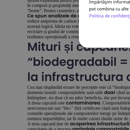
spuma expandată pentru protecție la șoc a produselor fra
împărtășim informații
în compost și proprietăți mecanice suficient de bune pentr
pot combina cu alte i
“home”. Pentru cosmetice, electronice mici sau obiecte fra
Politica de confidenț
Nu
Ce spun analizele de ciclul de viață (LCA).
reduce amprenta de carbon față de plasticul fosil, dar dif
aceeași logică, hârtia nu este întotdeauna “mai verde” la 
reciclare și gradul de conținut reciclat. Concluzia: alegeț
realitatea operațională a retururilor, nu după “halo”.
Mituri și capcane:
“biodegradabil =
la infrastructura 
Cea mai răspândită eroare de percepție este că “biodegrad
domeniu insistă: compostabilele sunt utile
când au 
doar
întâmplare, nu doar că nu aduc beneficiu, dar pot încuraj
A doua capcană este
. Compostabilele
contaminarea
nerecunoscute sau “bio-” fără certificare clară sunt îndep
costurile operaționale ale composterilor merge pe îndepăr
sortarea impurităților, iar în multe cazuri rămân urme de 
A treia capcană ține de
acoperirea infrastructurii
capacitatea de a procesa
ambalaje compostabile