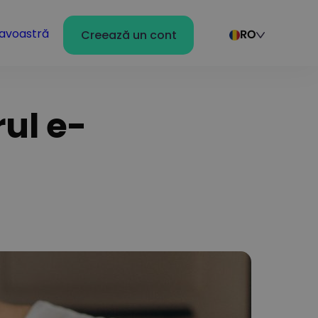
avoastră
Creează un cont
RO
ul e-