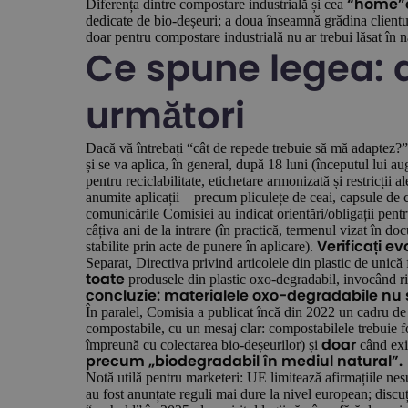
Diferența dintre compostare industrială și cea
“home”e
dedicate de bio-deșeuri; a doua înseamnă grădina clientu
doar pentru compostare industrială nu ar trebui lăsat în na
Ce spune legea: d
următori
Dacă vă întrebați “cât de repede trebuie să mă adaptez?”
și se va aplica, în general, după 18 luni (începutul lui a
pentru reciclabilitate, etichetare armonizată și restricții
anumite aplicații – precum pliculețe de ceai, capsule de c
comunicările Comisiei au indicat orientări/obligații pent
câțiva ani de la intrare (în practică, termenul vizat în do
stabilite prin acte de punere în aplicare).
Verificați e
Separat, Directiva privind articolele din plastic de unică
produsele din plastic oxo-degradabil, invocând ris
toate
concluzie: materialele oxo-degradabile nu 
În paralel, Comisia a publicat încă din 2022 un cadru de 
compostabile, cu un mesaj clar: compostabilele trebuie f
împreună cu colectarea bio-deșeurilor) și
când exis
doar
precum „biodegradabil în mediul natural”.
Notă utilă pentru marketeri: UE limitează afirmațiile ne
au fost anunțate reguli mai dure la nivel european; discu