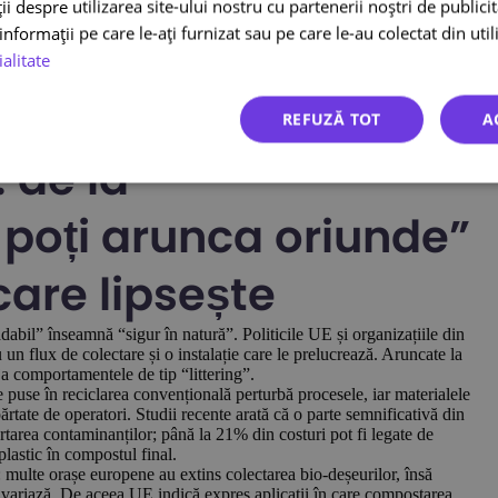
gile. Literatura științifică din 2024–2025 indică o degradare rapidă
 despre utilizarea site-ului nostru cu partenerii noștri de publicita
u aplicații de protecție; furnizorii anunță timpi scurți de compostare
nformații pe care le-ați furnizat sau pe care le-au colectat din utili
gile, inserțiile din miceliu pot înlocui polistirenul expandat.
ialitate
 există “material perfect”. Unele LCA arată că bioplasticele pot
erențele depind de proces, mix energetic și sfârșitul de viață. În
apă/masă decât plasticul; contează densitatea, distanțele, rata de
REFUZĂ TOT
A
i materialul
și de
în funcție de fluxul local de colectare
 de la
 poți arunca oriunde”
care lipsește
abil” înseamnă “sigur în natură”. Politicile UE și organizațiile din
un flux de colectare și o instalație care le prelucrează. Aruncate la
a comportamentele de tip “littering”.
 puse în reciclarea convențională perturbă procesele, iar materialele
ărtate de operatori. Studii recente arată că o parte semnificativă din
tarea contaminanților; până la 21% din costuri pot fi legate de
plastic în compostul final.
: multe orașe europene au extins colectarea bio-deșeurilor, însă
variază. De aceea UE indică expres aplicații în care compostarea