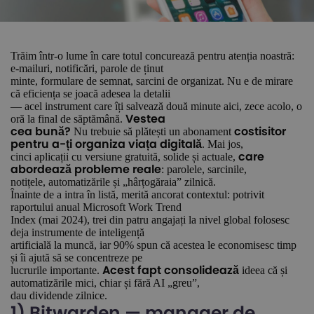
Trăim într-o lume în care totul concurează pentru atenția noastră:
e-mailuri, notificări, parole de ținut
minte, formulare de semnat, sarcini de organizat. Nu e de mirare
că eficiența se joacă adesea la detalii
— acel instrument care îți salvează două minute aici, zece acolo, o
oră la final de săptămână.
Vestea
Nu trebuie să plătești un abonament
cea bună?
costisitor
. Mai jos,
pentru a-ți organiza viața digitală
cinci aplicații cu versiune gratuită, solide și actuale,
care
: parolele, sarcinile,
abordează probleme reale
notițele, automatizările și „hârțogăraia” zilnică.
Înainte de a intra în listă, merită ancorat contextul: potrivit
raportului anual Microsoft Work Trend
Index (mai 2024), trei din patru angajați la nivel global folosesc
deja instrumente de inteligență
artificială la muncă, iar 90% spun că acestea le economisesc timp
și îi ajută să se concentreze pe
lucrurile importante.
ideea că și
Acest fapt consolidează
automatizările mici, chiar și fără AI „greu”,
dau dividende zilnice.
1) Bitwarden — manager de