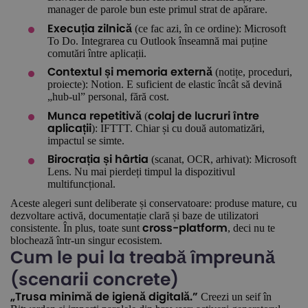
manager de parole bun este primul strat de apărare.
(ce fac azi, în ce ordine): Microsoft
Execuția zilnică
To Do. Integrarea cu Outlook înseamnă mai puține
comutări între aplicații.
(notițe, proceduri,
Contextul și memoria externă
proiecte): Notion. E suficient de elastic încât să devină
„hub-ul” personal, fără cost.
(
Munca repetitivă
colaj de lucruri între
): IFTTT. Chiar și cu două automatizări,
aplicații
impactul se simte.
(scanat, OCR, arhivat): Microsoft
Birocrația și hârtia
Lens. Nu mai pierdeți timpul la dispozitivul
multifuncțional.
Aceste alegeri sunt deliberate și conservatoare: produse mature, cu
dezvoltare activă, documentație clară și baze de utilizatori
consistente. În plus, toate sunt
, deci nu te
cross-platform
blochează într-un singur ecosistem.
Cum le pui la treabă împreună
(scenarii concrete)
Creezi un seif în
„Trusa minimă de igienă digitală.”