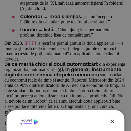
atașament de la [X], salvează automat fișierul în folderul
[Y] din cloud.”
„Când începe o
Calendar → mod silențios.
întâlnire din calendar, pune telefonul pe vibrații.”
„Când ajung la supermarketul
Locație → listă.
preferat, deschide lista de cumpărături.”
Din 2023,
IFTTT
a restrâns planul gratuit la două applet-uri — e
bine să știi asta de la început ca să-ți alegi acțiunile cu impact
maxim (restul le poți „rula manual” din aplicație atunci când ai
nevoie).
din experiența
De ce merită chiar și două automatizări:
organizațiilor, automatizările (
și, în general, instrumente
) sunt asociate
digitale care elimină etapele mecanice
cu economii reale de timp și atenție. Raportul Microsoft din 2024
arată că 90% dintre utilizatorii de AI declară economii de timp, iar
date similare din industrie indică faptul că două treimi dintre
lucrători percep automatizarea ca un impuls al productivității. Nu
ai nevoie de un „robot” ca să simți efectul; două applet-uri bine
alese pot face diferența între o zi fragmentată și una cursivă.
5) Microsoft Lens — scannerul
×
din buzunar (cu OCR)
Între chitanțe, facturi, declarații și formulare, hârtia nu a dispărut.