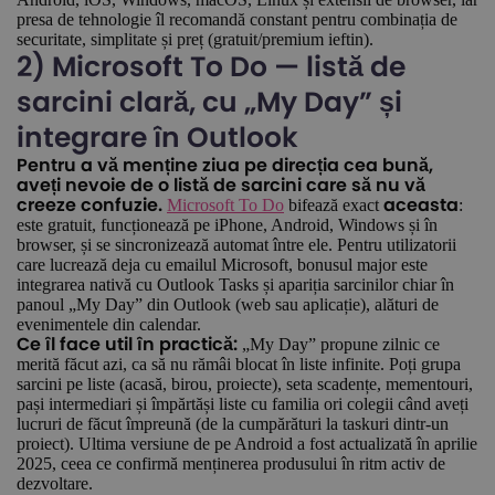
presa de tehnologie îl recomandă constant pentru combinația de
securitate, simplitate și preț (gratuit/premium ieftin).
2) Microsoft To Do — listă de
sarcini clară, cu „My Day” și
integrare în Outlook
Pentru a vă menține ziua pe direcția cea bună,
aveți nevoie de o listă de sarcini care să nu vă
Microsoft To Do
bifează exact
:
creeze confuzie.
aceasta
este gratuit, funcționează pe iPhone, Android, Windows și în
browser, și se sincronizează automat între ele. Pentru utilizatorii
care lucrează deja cu emailul Microsoft, bonusul major este
integrarea nativă cu Outlook Tasks și apariția sarcinilor chiar în
panoul „My Day” din Outlook (web sau aplicație), alături de
evenimentele din calendar.
„My Day” propune zilnic ce
Ce îl face util în practică:
merită făcut azi, ca să nu rămâi blocat în liste infinite. Poți grupa
sarcini pe liste (acasă, birou, proiecte), seta scadențe, mementouri,
pași intermediari și împărtăși liste cu familia ori colegii când aveți
lucruri de făcut împreună (de la cumpărături la taskuri dintr-un
proiect). Ultima versiune de pe Android a fost actualizată în aprilie
2025, ceea ce confirmă menținerea produsului în ritm activ de
dezvoltare.