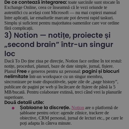
toate sarcinile sunt stocate în
De ce contează integrarea:
Exchange Online, ceea ce înseamnă că le vezi oriunde te
autentifici cu același cont Microsoft — nu mai copiezi manual
între aplicații, iar emailurile marcate pot deveni rapid taskuri.
Simplu și suficient pentru majoritatea oamenilor care vor ordine
fără complicații.
3) Notion — notițe, proiecte și
„second brain” într-un singur
loc
Dacă To Do ține ziua pe direcție, Notion face ordine în tot restul:
notițe, proceduri, planuri, baze de date simple, jurnal, fișiere.
Planul
e generos pentru uz personal:
Free
pagini și blocuri
într-un workspace cu un singur membru,
nelimitate
sincronizare pe toate dispozitivele, șapte zile de „page history”,
publicare de pagini pe web și încărcare de fișiere de până la 5
MB/bucată. Pentru colaborare extinsă, treci când vrei la planurile
superioare.
Două detalii utile:
Notion
are o platformă de
Șabloane la discreție.
șabloane pentru orice: agende zilnice, trackere de
obiective, CRM personal, jurnal de lecturi etc., pe care le
poți adapta în câteva minute.