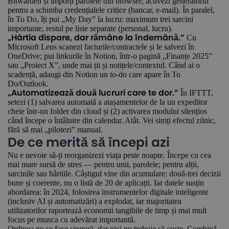
Bitwarden și imporți parolele din browser; activezi generatorul
pentru a schimba credențialele critice (bancar, e-mail). În paralel,
în To Do, îți pui „My Day” la lucru: maximum trei sarcini
importante, restul pe liste separate (personal, lucru).
Cu
„Hârtia dispare, dar rămâne la îndemână.”
Microsoft Lens scanezi facturile/contractele și le salvezi în
OneDrive; pui linkurile în Notion, într-o pagină „Finanțe 2025”
sau „Proiect X”, unde mai ții și notițele/contextul. Când ai o
scadență, adaugi din Notion un to-do care apare în To
Do/Outlook.
În IFTTT,
„Automatizează două lucruri care te dor.”
setezi (1) salvarea automată a atașamentelor de la un expeditor
cheie într-un folder din cloud și (2) activarea modului silențios
când începe o întâlnire din calendar. Atât. Vei simți efectul zilnic,
fără să mai „pilotezi” manual.
De ce merită să începi azi
Nu e nevoie să-ți reorganizezi viața peste noapte. Începe cu cea
mai mare sursă de stres — pentru unii, parolele; pentru alții,
sarcinile sau hârtiile. Câștigul vine din acumulare: două-trei decizii
bune și coerente, nu o listă de 20 de aplicații. Iar datele susțin
abordarea: în 2024, folosirea instrumentelor digitale inteligente
(inclusiv AI și automatizări) a explodat, iar majoritatea
utilizatorilor raportează economii tangibile de timp și mai mult
focus pe munca cu adevărat importantă.
Ordinea nu se face singură, dar nici nu trebuie să coste. Combină