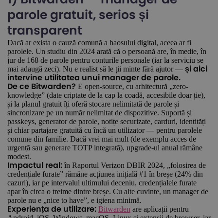
parole gratuit, serios și
transparent
Dacă ar exista o cauză comună a haosului digital, aceea ar fi
parolele. Un studiu din 2024 arată că o persoană are, în medie, în
jur de 168 de parole pentru conturile personale (iar la serviciu se
mai adaugă zeci). Nu e realist să le ții minte fără ajutor —
și aici
intervine utilitatea unui manager de parole.
E open-source, cu arhitectură „zero-
De ce Bitwarden?
knowledge” (date criptate de la cap la coadă, accesibile doar ție),
și la planul gratuit îți oferă stocare nelimitată de parole și
sincronizare pe un număr nelimitat de dispozitive. Suportă și
passkeys, generator de parole, notițe securizate, carduri, identități
și chiar partajare gratuită cu încă un utilizator — pentru parolele
comune din familie. Dacă vrei mai mult (de exemplu acces de
urgență sau generare TOTP integrată), upgrade-ul anual rămâne
modest.
în Raportul Verizon DBIR 2024, „folosirea de
Impactul real:
credențiale furate” rămâne acțiunea inițială #1 în breșe (24% din
cazuri), iar pe intervalul ultimului deceniu, credențialele furate
apar în circa o treime dintre breșe. Cu alte cuvinte, un manager de
parole nu e „nice to have”, e igiena minimă.
Bitwarden
are aplicații pentru
Experiența de utilizare:
Android, iOS, Windows, macOS, Linux și extensii de browser, iar