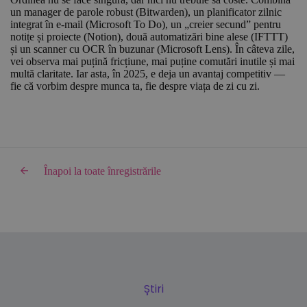
un manager de parole robust (Bitwarden), un planificator zilnic
integrat în e-mail (Microsoft To Do), un „creier secund” pentru
notițe și proiecte (Notion), două automatizări bine alese (IFTTT)
și un scanner cu OCR în buzunar (Microsoft Lens). În câteva zile,
vei observa mai puțină fricțiune, mai puține comutări inutile și mai
multă claritate. Iar asta, în 2025, e deja un avantaj competitiv —
fie că vorbim despre munca ta, fie despre viața de zi cu zi.
Înapoi la toate înregistrările
Știri