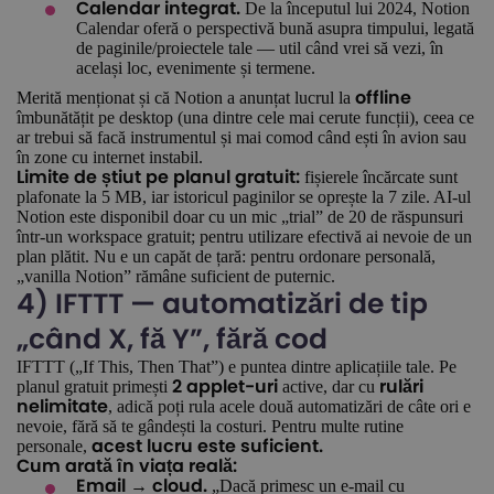
De la începutul lui 2024, Notion
Calendar integrat.
Calendar oferă o perspectivă bună asupra timpului, legată
de paginile/proiectele tale — util când vrei să vezi, în
același loc, evenimente și termene.
Merită menționat și că Notion a anunțat lucrul la
offline
îmbunătățit pe desktop (una dintre cele mai cerute funcții), ceea ce
ar trebui să facă instrumentul și mai comod când ești în avion sau
în zone cu internet instabil.
fișierele încărcate sunt
Limite de știut pe planul gratuit:
plafonate la 5 MB, iar istoricul paginilor se oprește la 7 zile. AI-ul
Notion este disponibil doar cu un mic „trial” de 20 de răspunsuri
într-un workspace gratuit; pentru utilizare efectivă ai nevoie de un
plan plătit. Nu e un capăt de țară: pentru ordonare personală,
„vanilla Notion” rămâne suficient de puternic.
4) IFTTT — automatizări de tip
„când X, fă Y”, fără cod
IFTTT („If This, Then That”) e puntea dintre aplicațiile tale. Pe
planul gratuit primești
active, dar cu
2 applet-uri
rulări
, adică poți rula acele două automatizări de câte ori e
nelimitate
nevoie, fără să te gândești la costuri. Pentru multe rutine
personale,
acest lucru este suficient.
Cum arată în viața reală:
„Dacă primesc un e-mail cu
Email → cloud.