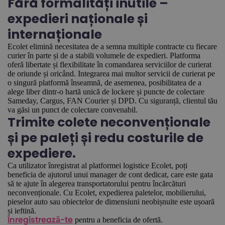
Fără formalități inutile –
expedieri naționale și
internaționale
Ecolet elimină necesitatea de a semna multiple contracte cu fiecare
curier în parte și de a stabili volumele de expedieri. Platforma
oferă libertate și flexibilitate în comandarea serviciilor de curierat
de oriunde și oricând. Integrarea mai multor servicii de curierat pe
o singură platformă înseamnă, de asemenea, posibilitatea de a
alege liber dintr-o hartă unică de lockere și puncte de colectare
Sameday, Cargus, FAN Courier și DPD. Cu siguranță, clientul tău
va găsi un punct de colectare convenabil.
Trimite colete neconvenționale
și pe paleți și redu costurile de
expediere.
Ca utilizator înregistrat al platformei logistice Ecolet, poți
beneficia de ajutorul unui manager de cont dedicat, care este gata
să te ajute în alegerea transportatorului pentru încărcături
neconvenționale. Cu Ecolet, expedierea paletelor, mobilierului,
pieselor auto sau obiectelor de dimensiuni neobișnuite este ușoară
și ieftină.
pentru a beneficia de ofertă.
Înregistrează-te