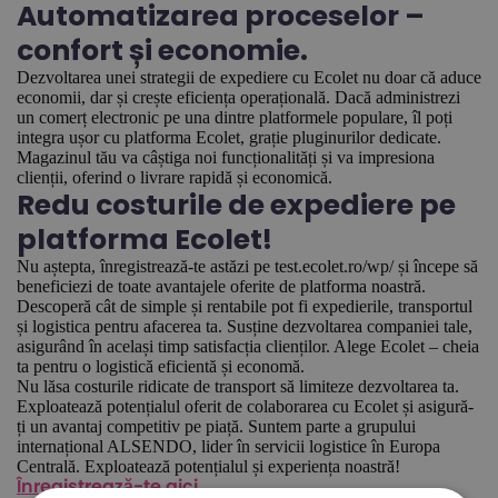
Automatizarea proceselor –
confort și economie.
Dezvoltarea unei strategii de expediere cu Ecolet nu doar că aduce
economii, dar și crește eficiența operațională. Dacă administrezi
un comerț electronic pe una dintre platformele populare, îl poți
integra ușor cu platforma Ecolet, grație pluginurilor dedicate.
Magazinul tău va câștiga noi funcționalități și va impresiona
clienții, oferind o livrare rapidă și economică.
Redu costurile de expediere pe
platforma Ecolet!
Nu aștepta, înregistrează-te astăzi pe test.ecolet.ro/wp/ și începe să
beneficiezi de toate avantajele oferite de platforma noastră.
Descoperă cât de simple și rentabile pot fi expedierile, transportul
și logistica pentru afacerea ta. Susține dezvoltarea companiei tale,
asigurând în același timp satisfacția clienților. Alege Ecolet – cheia
ta pentru o logistică eficientă și economă.
Nu lăsa costurile ridicate de transport să limiteze dezvoltarea ta.
Exploatează potențialul oferit de colaborarea cu Ecolet și asigură-
ți un avantaj competitiv pe piață. Suntem parte a grupului
internațional ALSENDO, lider în servicii logistice în Europa
Centrală. Exploatează potențialul și experiența noastră!
Înregistrează-te aici