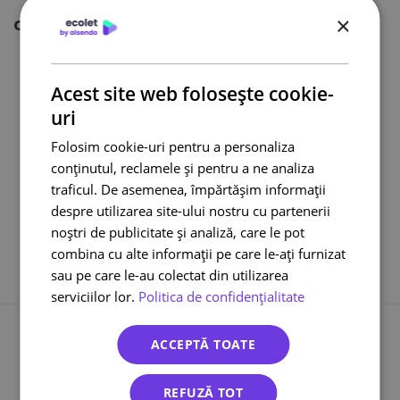
×
Citește și:
Curier international
Curier online
Acest site web folosește cookie-
DPD curier
uri
Cargus Ship & Go
Integrari eCommerce
Folosim cookie-uri pentru a personaliza
Lockere FANbox
conținutul, reclamele și pentru a ne analiza
traficul. De asemenea, împărtășim informații
Transport bicicleta curier
despre utilizarea site-ului nostru cu partenerii
Cargus livreaza sambata
noștri de publicitate și analiză, care le pot
combina cu alte informații pe care le-ați furnizat
sau pe care le-au colectat din utilizarea
serviciilor lor.
Politica de confidențialitate
Înapoi la toate înregistrările
ACCEPTĂ TOATE
REFUZĂ TOT