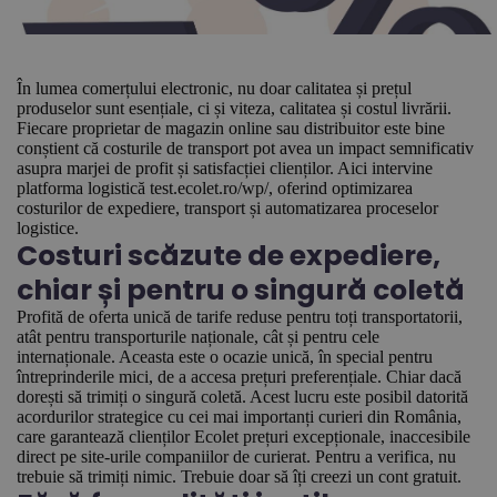
În lumea comerțului electronic, nu doar calitatea și prețul
produselor sunt esențiale, ci și viteza, calitatea și costul livrării.
Fiecare proprietar de magazin online sau distribuitor este bine
conștient că costurile de transport pot avea un impact semnificativ
asupra marjei de profit și satisfacției clienților. Aici intervine
platforma logistică test.ecolet.ro/wp/, oferind optimizarea
costurilor de expediere, transport și automatizarea proceselor
logistice.
Costuri scăzute de expediere,
chiar și pentru o singură coletă
Profită de oferta unică de tarife reduse pentru toți transportatorii,
atât pentru transporturile naționale, cât și pentru cele
internaționale. Aceasta este o ocazie unică, în special pentru
întreprinderile mici, de a accesa prețuri preferențiale. Chiar dacă
dorești să trimiți o singură coletă. Acest lucru este posibil datorită
acordurilor strategice cu cei mai importanți curieri din România,
care garantează clienților Ecolet prețuri excepționale, inaccesibile
direct pe site-urile companiilor de curierat. Pentru a verifica, nu
trebuie să trimiți nimic. Trebuie doar să îți creezi un cont gratuit.