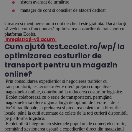
sistem avansat de urmărire
manager de cont și consilier de afaceri dedicat
Crearea și menținerea unui cont de client este gratuită. Dacă doriți
să vedeți cum funcționează optimizarea costurilor de transport cu
platforma Ecolet,
!
Înregistrați-vă acum
Cum ajută test.ecolet.ro/wp/ la
optimizarea costurilor de
transport pentru un magazin
online?
Prin consolidarea expedierilor și negocierea tarifelor cu
transportatorii, test.ecolet.ro/wp/ oferă prețuri competitive
magazinelor online, contribuind la reducerea costurilor logistice.
Ecolet colaborează cu o serie de transportatori, permițând
magazinelor să ofere o gamă largă de opțiuni de livrare – de la
livrări tradiționale, la preluarea și predarea coletelor la birourile
locale, până la cutii automate de colete de la toți curierii disponibili
pe platforma logistică.
Ecolet oferă integrare cu sistemele populare de comerț electronic,
permițând gestionarea ușoară a expedierilor direct din magazinul