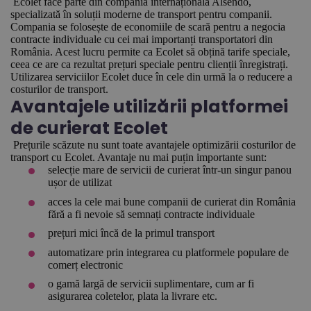
Ecolet face parte din compania internațională Alsendo,
specializată în soluții moderne de transport pentru companii.
Compania se folosește de economiile de scară pentru a negocia
contracte individuale cu cei mai importanți transportatori din
România. Acest lucru permite ca Ecolet să obțină tarife speciale,
ceea ce are ca rezultat prețuri speciale pentru clienții înregistrați.
Utilizarea serviciilor Ecolet duce în cele din urmă la o reducere a
costurilor de transport.
Avantajele utilizării platformei
de curierat Ecolet
Prețurile scăzute nu sunt toate avantajele optimizării costurilor de
transport cu Ecolet. Avantaje nu mai puțin importante sunt:
selecție mare de servicii de curierat într-un singur panou
ușor de utilizat
acces la cele mai bune companii de curierat din România
fără a fi nevoie să semnați contracte individuale
prețuri mici încă de la primul transport
automatizare prin integrarea cu platformele populare de
comerț electronic
o gamă largă de servicii suplimentare, cum ar fi
asigurarea coletelor, plata la livrare etc.