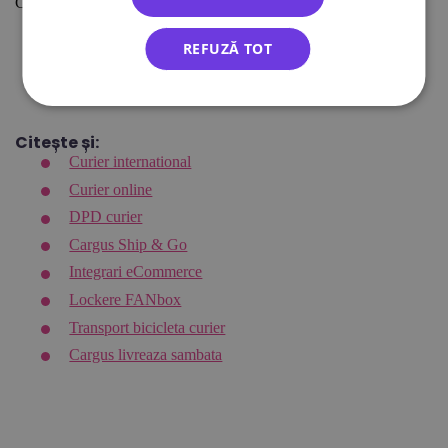
Conținut conex:
Firme de curierat disponibile pe test.ecolet.ro/wp/
REFUZĂ TOT
Cum alegeți curierul cel mai potrivit pentru afacerea
dumneavoastră?
Compararea prețurilor nu este totul!
Citește și:
Curier international
Curier online
DPD curier
Cargus Ship & Go
Integrari eCommerce
Lockere FANbox
Transport bicicleta curier
Cargus livreaza sambata