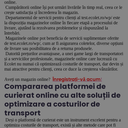
online.
Cumpărătorii online își pot urmări livrările în timp real, ceea ce le
crește satisfacția și încrederea în magazin.
Departamentul de servicii pentru clienți al test.ecolet.ro/wp/ este
la dispoziția magazinelor online în fiecare etapă a procesului de
livrare, ajutând la rezolvarea problemelor și răspunzând la
întrebări.
Magazinele online pot beneficia de servicii suplimentare oferite
de test.ecolet.ro/wp/, cum ar fi asigurarea coletelor, diverse opțiuni
de livrare sau posibilitatea de a returna produsele.
Datorită prețurilor avantajoase, a unei game largi de transportatori
și a serviciilor profesionale, magazinele online care lucrează cu
Ecolet nu numai că optimizează costurile de transport, dar devin și
mai atractive pentru clienți, ceea ce duce la creșterea vânzărilor.
Aveți un magazin online?
!
Înregistrați-vă acum
Compararea platformei de
curierat online cu alte soluții de
optimizare a costurilor de
transport
Deși o platformă de curierat este un instrument excelent pentru a
optimiza costurile de transport, există și alte metode care pot fi