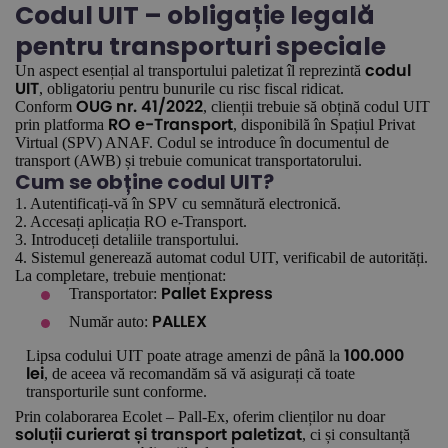
Codul UIT – obligație legală
pentru transporturi speciale
Un aspect esențial al transportului paletizat îl reprezintă
codul
, obligatoriu pentru bunurile cu risc fiscal ridicat.
UIT
Conform
, clienții trebuie să obțină codul UIT
OUG nr. 41/2022
prin platforma
, disponibilă în Spațiul Privat
RO e-Transport
Virtual (SPV) ANAF. Codul se introduce în documentul de
transport (AWB) și trebuie comunicat transportatorului.
Cum se obține codul UIT?
1. Autentificați-vă în SPV cu semnătură electronică.
2. Accesați aplicația RO e-Transport.
3. Introduceți detaliile transportului.
4. Sistemul generează automat codul UIT, verificabil de autorități.
La completare, trebuie menționat:
Transportator:
Pallet Express
Număr auto:
PALLEX
Lipsa codului UIT poate atrage amenzi de până la
100.000
, de aceea vă recomandăm să vă asigurați că toate
lei
transporturile sunt conforme.
Prin colaborarea Ecolet – Pall-Ex, oferim clienților nu doar
, ci și consultanță
soluții curierat și transport paletizat