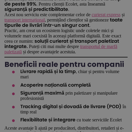
. Pentru clienții Ecolet, asta înseamnă
de peste 99%
.
siguranță și predictibilitate
Acest nou serviciu este complementar celor de
curierat express
și
transport internațional
, permițând clienților să gestioneze
toate
.
tipurile de livrări într-un singur cont
Practic, am creat un ecosistem logistic unde coletele mici și
volumele mari coexistă în aceeași platformă digitală. Este exact
ceea ce numim:
soluții curierat și transport paletizat
Puteți citi mai multe despre
transportul de marfă
integrate.
paletizată
și despre avantajele acestuia.
Beneficii reale pentru companii
, chiar și pentru volume
Livrare rapidă și la timp
mari
Acoperire națională completă
prin paletizare și manipulare
Siguranță maximă
profesionistă
în
Tracking digital și dovadă de livrare (POD)
timp real
cu toate serviciile Ecolet
Flexibilitate și integrare
Aceste avantaje îi ajută pe producători, distribuitori, retaileri și e-