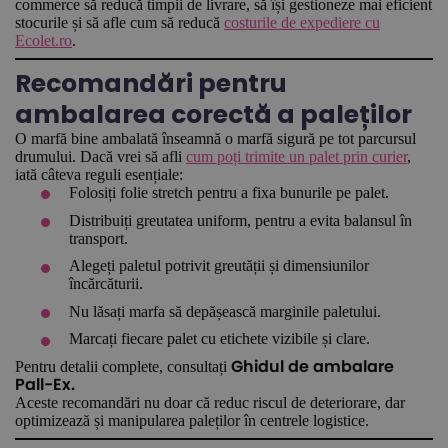
commerce să reducă timpii de livrare, să își gestioneze mai eficient
stocurile și să afle cum să reducă
costurile de expediere cu
Ecolet.ro
.
Recomandări pentru
ambalarea corectă a paleților
O marfă bine ambalată înseamnă o marfă sigură pe tot parcursul
drumului. Dacă vrei să afli
cum poți trimite un palet prin curier
,
iată câteva reguli esențiale:
Folosiți folie stretch pentru a fixa bunurile pe palet.
Distribuiți greutatea uniform, pentru a evita balansul în
transport.
Alegeți paletul potrivit greutății și dimensiunilor
încărcăturii.
Nu lăsați marfa să depășească marginile paletului.
Marcați fiecare palet cu etichete vizibile și clare.
Pentru detalii complete, consultați
Ghidul de ambalare
Pall-Ex.
Aceste recomandări nu doar că reduc riscul de deteriorare, dar
optimizează și manipularea paleților în centrele logistice.