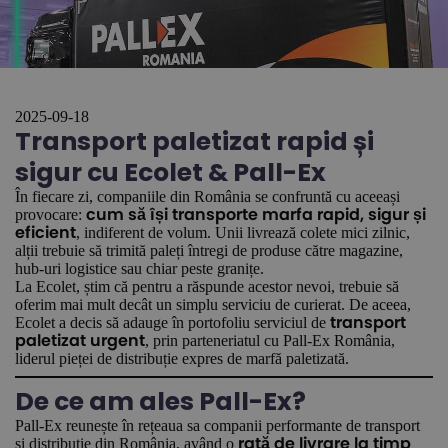
2025-09-18
Transport paletizat rapid și
sigur cu Ecolet & Pall-Ex
În fiecare zi, companiile din România se confruntă cu aceeași
provocare:
cum să își transporte marfa rapid, sigur și
, indiferent de volum. Unii livrează colete mici zilnic,
eficient
alții trebuie să trimită paleți întregi de produse către magazine,
hub-uri logistice sau chiar peste granițe.
La Ecolet, știm că pentru a răspunde acestor nevoi, trebuie să
oferim mai mult decât un simplu serviciu de curierat. De aceea,
Ecolet a decis să adauge în portofoliu serviciul de
transport
, prin parteneriatul cu Pall-Ex România,
paletizat urgent
liderul pieței de distribuție expres de marfă paletizată.
De ce am ales Pall-Ex?
Pall-Ex reunește în rețeaua sa companii performante de transport
și distribuție din România, având o
rată de livrare la timp