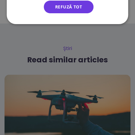
REFUZĂ TOT
Știri
Read similar articles