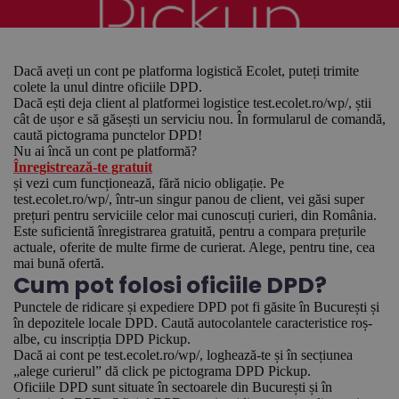
Dacă aveți un cont pe platforma logistică Ecolet, puteți trimite
colete la unul dintre oficiile DPD.
Dacă ești deja client al platformei logistice test.ecolet.ro/wp/, știi
cât de ușor e să găsești un serviciu nou. În formularul de comandă,
caută pictograma punctelor DPD!
Nu ai încă un cont pe platformă?
Înregistrează-te gratuit
și vezi cum funcționează, fără nicio obligație. Pe
test.ecolet.ro/wp/, într-un singur panou de client, vei găsi super
prețuri pentru serviciile celor mai cunoscuți curieri, din România.
Este suficientă înregistrarea gratuită, pentru a compara prețurile
actuale, oferite de multe firme de curierat. Alege, pentru tine, cea
mai bună ofertă.
Cum pot folosi oficiile DPD?
Punctele de ridicare și expediere DPD pot fi găsite în București și
în depozitele locale DPD. Caută autocolantele caracteristice roș-
albe, cu inscripția DPD Pickup.
Dacă ai cont pe test.ecolet.ro/wp/, loghează-te și în secțiunea
„alege curierul” dă click pe pictograma DPD Pickup.
Oficiile DPD sunt situate în sectoarele din București și în