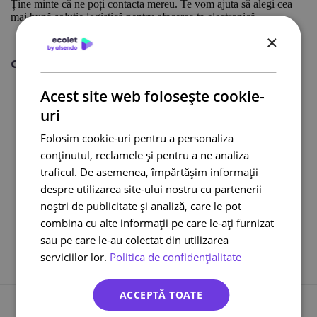
Ține minte că ne poți contacta mereu. Te vom ajuta să alegi cea
mai bună soluție logistică pentru afacerea ta electronică.
DPD România Regional Express
×
Citește și:
Curier international
Acest site web folosește cookie-
Curier online
uri
DPD curier
Cargus Ship & Go
Folosim cookie-uri pentru a personaliza
conținutul, reclamele și pentru a ne analiza
Integrari eCommerce
traficul. De asemenea, împărtășim informații
Lockere FANbox
despre utilizarea site-ului nostru cu partenerii
Transport bicicleta curier
noștri de publicitate și analiză, care le pot
Cargus livreaza sambata
combina cu alte informații pe care le-ați furnizat
sau pe care le-au colectat din utilizarea
serviciilor lor.
Politica de confidențialitate
ACCEPTĂ TOATE
Înapoi la toate înregistrările