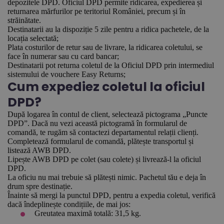
depozitele DPD. Oficiul DPD permite ridicarea, expedierea și
returnarea mărfurilor pe teritoriul României, precum și în
străinătate.
Destinatarii au la dispoziție 5 zile pentru a ridica pachetele, de la
locația selectată;
Plata costurilor de retur sau de livrare, la ridicarea coletului, se
face în numerar sau cu card bancar;
Destinatarii pot returna coletul de la Oficiul DPD prin intermediul
sistemului de vouchere Easy Returns;
Cum expediez coletul la oficiul
DPD?
După logarea în contul de client, selectează pictograma „Puncte
DPD”. Dacă nu vezi această pictogramă în formularul de
comandă, te rugăm să contactezi departamentul relații clienți.
Completează formularul de comandă, plătește transportul și
listează AWB DPD.
Lipește AWB DPD pe colet (sau colete) și livrează-l la oficiul
DPD.
La oficiu nu mai trebuie să plătești nimic. Pachetul tău e deja în
drum spre destinație.
Înainte să mergi la punctul DPD, pentru a expedia coletul, verifică
dacă îndeplinește condițiile, de mai jos:
Greutatea maximă totală: 31,5 kg.