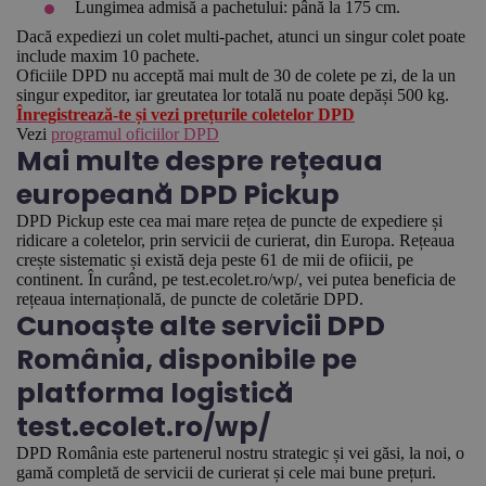
Lungimea admisă a pachetului: până la 175 cm.
Dacă expediezi un colet multi-pachet, atunci un singur colet poate
include maxim 10 pachete.
Oficiile DPD nu acceptă mai mult de 30 de colete pe zi, de la un
singur expeditor, iar greutatea lor totală nu poate depăși 500 kg.
Înregistrează-te și vezi prețurile coletelor DPD
Vezi
programul oficiilor DPD
Mai multe despre rețeaua
europeană DPD Pickup
DPD Pickup este cea mai mare rețea de puncte de expediere și
ridicare a coletelor, prin servicii de curierat, din Europa. Rețeaua
crește sistematic și există deja peste 61 de mii de ofiicii, pe
continent. În curând, pe test.ecolet.ro/wp/, vei putea beneficia de
rețeaua internațională, de puncte de coletărie DPD.
Cunoaște alte servicii DPD
România, disponibile pe
platforma logistică
test.ecolet.ro/wp/
DPD România este partenerul nostru strategic și vei găsi, la noi, o
gamă completă de servicii de curierat și cele mai bune prețuri.