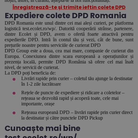
noștri, astfel, în curând, așteptă-te la noi funcționalități.
Înregistrează-te și trimite ieftin colete DPD
Expediere colete DPD Romania
DPD Romania este unul dintre cei mai aleși curieri, pe platforma
logistică test.ecolet.ro/wp/. Datorită cooperării strânse, partenere,
dintre Ecolet și DPD, avem o ofertă foarte atractivă pentru
expedierile DPD. Intră în contul tău și vezi, cât de bune, sunt
prețurile noastre pentru serviciile de curierat DPD
DPD Group este a doua, cea mai mare, companie de curierat din
Europa. Conexiunea dintre scara europeană a operațiunilor și
prezența locală, permite DPD România să ofere cel mai înalt
nivel, de servicii de curierat.
La DPD poți beneficia de:
Livrări rapide prin curier – coletul tău ajunge la destinatar
în 1-2 zile lucrătoare
Rețele de puncte de expediere și ridicare a coletelor –
rețeaua se dezvoltă rapid și acoperă toate, cele mai
importante, orașe
Rețeaua europeană DPD – livrări rapide prin curier direct
la destinatar și către punctele DPD Pickup
Cunoaște mai bine
test.ecolet.ro/wp/