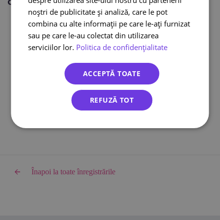
Citește și:
noștri de publicitate și analiză, care le pot
Curier international
combina cu alte informații pe care le-ați furnizat
Curier online
sau pe care le-au colectat din utilizarea
DPD curier
serviciilor lor.
Politica de confidențialitate
Cargus Ship & Go
Integrari eCommerce
ACCEPTĂ TOATE
Lockere FANbox
Transport bicicleta curier
REFUZĂ TOT
Cargus livreaza sambata
Înapoi la toate înregistrările