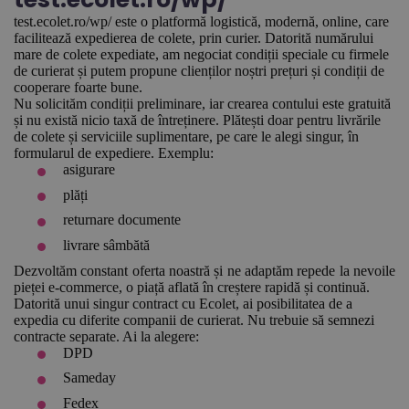
test.ecolet.ro/wp/ este o platformă logistică, modernă, online, care
facilitează expedierea de colete, prin curier. Datorită numărului
mare de colete expediate, am negociat condiții speciale cu firmele
de curierat și putem propune clienților noștri prețuri și condiții de
cooperare foarte bune.
Nu solicităm condiții preliminare, iar crearea contului este gratuită
și nu există nicio taxă de întreținere. Plătești doar pentru livrările
de colete și serviciile suplimentare, pe care le alegi singur, în
formularul de expediere. Exemplu:
asigurare
plăți
returnare documente
livrare sâmbătă
Dezvoltăm constant oferta noastră și ne adaptăm repede la nevoile
pieței e-commerce, o piață aflată în creștere rapidă și continuă.
Datorită unui singur contract cu Ecolet, ai posibilitatea de a
expedia cu diferite companii de curierat. Nu trebuie să semnezi
contracte separate. Ai la alegere:
DPD
Sameday
Fedex