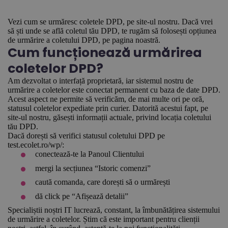
Vezi cum se urmăresc coletele DPD, pe site-ul nostru. Dacă vrei
să ști unde se află coletul tău DPD, te rugăm să folosești opțiunea
de urmărire a coletului DPD, pe pagina noastră.
Cum funcționează urmărirea
coletelor DPD?
Am dezvoltat o interfață proprietară, iar sistemul nostru de
urmărire a coletelor este conectat permanent cu baza de date DPD.
Acest aspect ne permite să verificăm, de mai multe ori pe oră,
statusul coletelor expediate prin curier. Datorită acestui fapt, pe
site-ul nostru, găsești informații actuale, privind locația coletului
tău DPD.
Dacă dorești să verifici statusul coletului DPD pe
test.ecolet.ro/wp/:
conectează-te la Panoul Clientului
mergi la secțiunea “Istoric comenzi”
caută comanda, care dorești să o urmărești
dă click pe “Afișează detalii”
Specialiștii noștri IT lucrează, constant, la îmbunătățirea sistemului
de urmărire a coletelor. Știm că este important pentru clienții