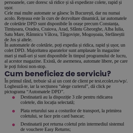
persoanele, care doresc să ridice și să expedieze colete, rapid și
ușor.
Cele mai multe automate se găsesc în București, dar nu numai
acolo. Rețeaua este în curs de dezvoltare dinamică, iar automatele
de coletărie DPD sunt disponibile în orașe precum Constanța,
Timișoara, Oradea, Craiova, Arad, Sfântu Gheorghe, Alba Iulia,
Satu Mare, Râmnicu Vâlcea, Târgoviște, Mogoșoaia, Stefăneștii
de Jos și altele.
În automatele de coletărie, poți expedia și ridica, rapid și ușor, un
colet DPD. Majoritatea aparatelor sunt amplasate în magazine
mari și mall-uri și sunt disponibile în timpul programului de lucru,
al acestor magazine. Există, de asemenea, automate libere, pe care
le poți folosi non-stop.
Cum beneficiez de serviciu?
În primul rând, trebuie să ai un cont de client pe test.ecolet.ro/wp/.
Loghează-te, iar la secțiunea “alege curierul”, dă click pe
pictograma “Automatele DPD”.
Destinatarii au la dispoziție 3 zile pentru ridicarea
coletele, din locația selectată;
Plata returului sau a costurilor de transport, la primirea
coletului, se face prin card bancar;
Destinatarii pot returna coletul prin intermediul sistemul
de vouchere Easy Returns;