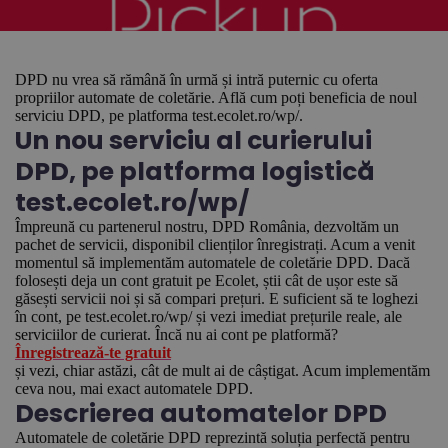
DPD nu vrea să rămână în urmă și intră puternic cu oferta
propriilor automate de coletărie. Află cum poți beneficia de noul
serviciu DPD, pe platforma test.ecolet.ro/wp/.
Un nou serviciu al curierului
DPD, pe platforma logistică
test.ecolet.ro/wp/
Împreună cu partenerul nostru, DPD România, dezvoltăm un
pachet de servicii, disponibil clienților înregistrați. Acum a venit
momentul să implementăm automatele de coletărie DPD. Dacă
folosești deja un cont gratuit pe Ecolet, știi cât de ușor este să
găsești servicii noi și să compari prețuri. E suficient să te loghezi
în cont, pe test.ecolet.ro/wp/ și vezi imediat prețurile reale, ale
serviciilor de curierat. Încă nu ai cont pe platformă?
Înregistrează-te gratuit
și vezi, chiar astăzi, cât de mult ai de câștigat. Acum implementăm
ceva nou, mai exact automatele DPD.
Descrierea automatelor DPD
Automatele de coletărie DPD reprezintă soluția perfectă pentru