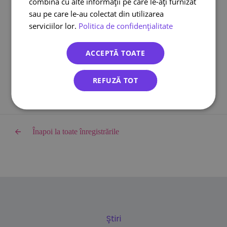
combina cu alte informații pe care le-ați furnizat
Cargus Ship & Go
sau pe care le-au colectat din utilizarea
Integrari eCommerce
serviciilor lor.
Politica de confidențialitate
Lockere FANbox
Transport bicicleta curier
ACCEPTĂ TOATE
Cargus livreaza sambata
REFUZĂ TOT
Înapoi la toate înregistrările
Știri