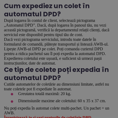
Cum expediez un colet în
automatul DPD?
După logarea în contul de client, selectează pictograma
„Automatul DPD”. Dacă, după logarea în panoul tău, nu vezi
această pictogramă, verifică la departamentul relații clienți, dacă
serviciul este disponibil pentru tipul tău de cont.
Dacă vezi pictograma serviciului, introdu toate datele în
formularul de comandă, plătește transportul și listează AWB-ul.
Lipește AWB-ul DPD pe colet. Poți comanda curierul DPD
pentru a ridica pachetul sau îl poți expedia la automatul DPD.
Expedierea coletului este ușoară, e suficient să urmezi pașii
instrucțiunilor, date de automat.
Ce tip de colete poți expedia în
automatul DPD?
Cutiile automatelor de coletărie au dimensiuni limitate, astfel nu
toate coletele pot fi expediate în automat.
Greutatea totală maximă: 20 kg.
Dimensiunile maxime ale coletului: 60 x 35 x 37 cm.
Nu poți expedia în automat colete multi-pachet. Un pachet = un
AWB.
Înregistrează-te și vezi prețurile de coletărie DPD