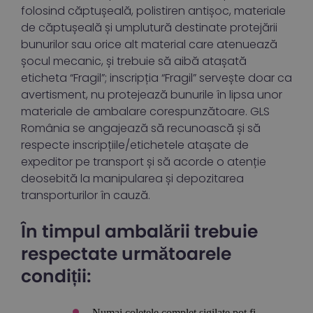
folosind căptușeală, polistiren antișoc, materiale
de căptușeală și umplutură destinate protejării
bunurilor sau orice alt material care atenuează
șocul mecanic, și trebuie să aibă atașată
eticheta “Fragil”; inscripția “Fragil” servește doar ca
avertisment, nu protejează bunurile în lipsa unor
materiale de ambalare corespunzătoare. GLS
România se angajează să recunoască și să
respecte inscripțiile/etichetele atașate de
expeditor pe transport și să acorde o atenție
deosebită la manipularea și depozitarea
transporturilor în cauză.
În timpul ambalării trebuie
respectate următoarele
condiții:
Numai coletele complet sigilate pot fi