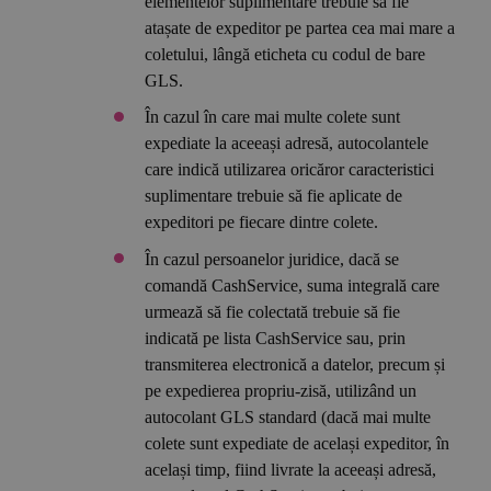
elementelor suplimentare trebuie să fie
atașate de expeditor pe partea cea mai mare a
coletului, lângă eticheta cu codul de bare
GLS.
În cazul în care mai multe colete sunt
expediate la aceeași adresă, autocolantele
care indică utilizarea oricăror caracteristici
suplimentare trebuie să fie aplicate de
expeditori pe fiecare dintre colete.
În cazul persoanelor juridice, dacă se
comandă CashService, suma integrală care
urmează să fie colectată trebuie să fie
indicată pe lista CashService sau, prin
transmiterea electronică a datelor, precum și
pe expedierea propriu-zisă, utilizând un
autocolant GLS standard (dacă mai multe
colete sunt expediate de același expeditor, în
același timp, fiind livrate la aceeași adresă,