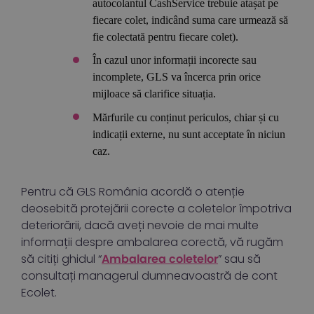
autocolantul CashService trebuie atașat pe
fiecare colet, indicând suma care urmează să
fie colectată pentru fiecare colet).
În cazul unor informații incorecte sau
incomplete, GLS va încerca prin orice
mijloace să clarifice situația.
Mărfurile cu conținut periculos, chiar și cu
indicații externe, nu sunt acceptate în niciun
caz.
Pentru că GLS România acordă o atenție
deosebită protejării corecte a coletelor împotriva
deteriorării, dacă aveți nevoie de mai multe
informații despre ambalarea corectă, vă rugăm
să citiți ghidul “
” sau să
Ambalarea coletelor
consultați managerul dumneavoastră de cont
Ecolet.