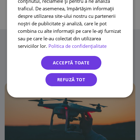
conținutul, reclamele și pentru a ne analiza
Înapoi la toate înregistrările
traficul. De asemenea, împărtășim informații
despre utilizarea site-ului nostru cu partenerii
noștri de publicitate și analiză, care le pot
combina cu alte informații pe care le-ați furnizat
sau pe care le-au colectat din utilizarea
serviciilor lor.
Politica de confidențialitate
Știri
ACCEPTĂ TOATE
Read similar articles
REFUZĂ TOT