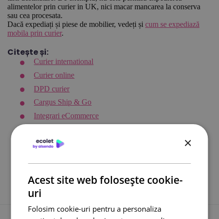
alimentelor prin curier in UK, nici macar mancarea la conserva
sau cea procesata.
Dacă expediați și piese de mobilier, vedeți și
cum se expediază
mobila prin curier
.
Citește și:
Curier international
Curier online
DPD curier
Cargus Ship & Go
Integrari eCommerce
Lockere FANbox
×
Transport bicicleta curier
Cargus livreaza sambata
Acest site web folosește cookie-
uri
Folosim cookie-uri pentru a personaliza