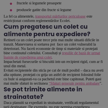
fructele si legumele proaspete
produsele gatite din fructe si legume
La fel ca alimentele,
transportul mărfurilor periculoase
este
restricționat conform reglementărilor Ecolet.
Cum pregatesc un colet cu
alimente pentru expediere?
Retineti ca un colet poate trece prin mai multe situatii dificile in
tranzit. Manevrarea si sortarea pot
face un colet vulnerabil la
deteriorari. Nu faceti economie de timp si materiale si protejati
bine continutul coletului. Consultați și
regulile de bază de urmat
înainte de expedierea unui colet
.
Impachetati fursecurile si biscuitii intr-un recipient rigid, cum ar fi
unul din metal.
Evitati recipientele din sticla pe cat de mult posibil – daca nu aveti
alta optiune, protejati cu grija un astfel de recipient folosind folie
cu bule si asigurati-va ca pachetul este bine capitonat. Puteti gasi
mai multe sfaturi in sectiunea
“Sfaturi generale pentru ambalare
”.
Se pot trimite alimente in
strainatate?
Daca planuiti sa expediati in strainatate, verificati regulamentul
tarii destinatare. De exemplu, nu este permisa expedierea