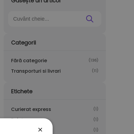
Găsește un articol
Categorii
Fără categorie
(136)
Transporturi si livrari
(11)
Etichete
Curierat express
(1)
Palet
(1)
×
POD
(1)