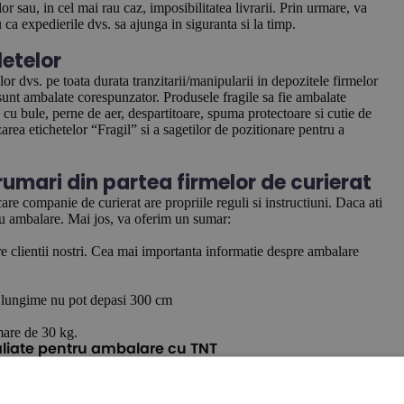
r sau, in cel mai rau caz, imposibilitatea livrarii. Prin urmare, va
a expedierile dvs. sa ajunga in siguranta si la timp.
etelor
elor dvs. pe toata durata tranzitarii/manipularii in depozitele firmelor
unt ambalate corespunzator. Produsele fragile sa fie ambalate
e cu bule, perne de aer, despartitoare, spuma protectoare si cutie de
rea etichetelor “Fragil” si a sagetilor de pozitionare pentru a
umari din partea firmelor de curierat
are companie de curierat are propriile reguli si instructiuni. Daca ati
entru ambalare. Mai jos, va oferim un sumar:
re clientii nostri. Cea mai importanta informatie despre ambalare
si lungime nu pot depasi 300 cm
mare de 30 kg.
taliate pentru ambalare cu TNT
de pregatire pentru expedierea coletelor. Chiar si metoda de aplicare a
n pozele din prezentarea de pe site-ul TNT. Firma de curierat a
i acceptate, iar expeditorul va fi taxat pentru cursa.