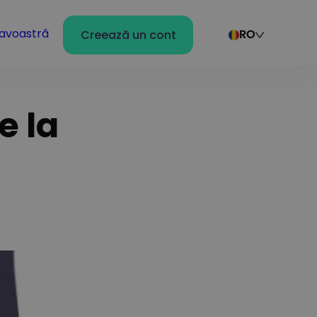
avoastră
Creează un cont
RO
e la