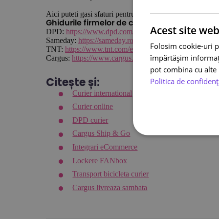
Aici puteti gasi sfaturi pentru ambalarea coletelor dvs.:
Ghidurile firmelor de curierat
Acest site web
DPD:
https://www.dpd.com/ro/ro/metode-de-ambalare-
Sameday:
https://sameday.ro/modalitati-de-ambalare/
Folosim cookie-uri p
TNT:
https://www.tnt.com/express/ro_ro/site/how-to/pr
împărtășim informații
Cargus:
https://www.cargus.ro/wp-content/uploads/CG-mod
pot combina cu alte i
Citește și:
Politica de confidenț
Curier international
Curier online
DPD curier
Cargus Ship & Go
Integrari eCommerce
Lockere FANbox
Transport bicicleta curier
Cargus livreaza sambata