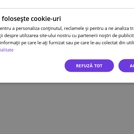
 folosește cookie-uri
dpd/
entru a personaliza conținutul, reclamele și pentru a ne analiza t
epare-boxes.html
 despre utilizarea site-ului nostru cu partenerii noștri de publicita
alitati-de-ambalare-si-restrictii-la-transport.pdf
nformații pe care le-ați furnizat sau pe care le-au colectat din utili
ialitate
REFUZĂ TOT
A