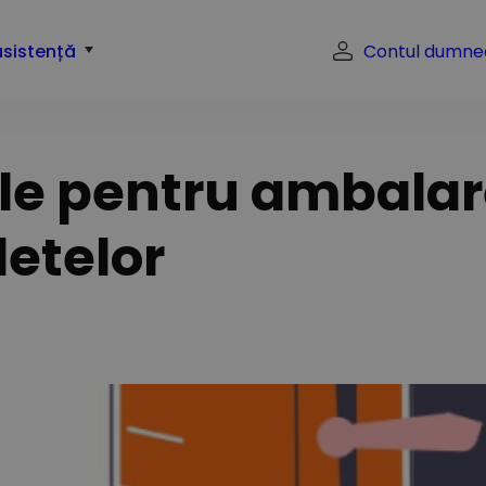
asistență
Contul dumne
ale pentru ambalar
letelor