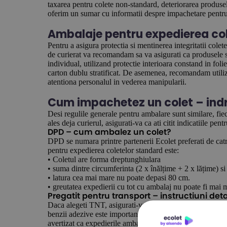
taxarea pentru colete non-standard, deteriorarea produselo
oferim un sumar cu informatii despre impachetare pentru c
Ambalaje pentru expedierea col
Pentru a asigura protectia si mentinerea integritatii colet
de curierat va recomandam sa va asigurati ca produsele s
individual, utilizand protectie interioara constand in foli
carton dublu stratificat. De asemenea, recomandam utiliza
atentiona personalul in vederea manipularii.
Cum impachetez un colet – indr
Desi regulile generale pentru ambalare sunt similare, fiec
ales deja curierul, asigurati-va ca ati citit indicatiile p
DPD – cum ambalez un colet?
DPD se numara printre partenerii Ecolet preferati de cat
pentru expedierea coletelor standard este:
• Coletul are forma dreptunghiulara
• suma dintre circumferinta (2 x înălțime + 2 x lățime) 
• latura cea mai mare nu poate depasi 80 cm.
• greutatea expedierii cu tot cu ambalaj nu poate fi mai 
Pregatit pentru transport – instructiuni de
Daca alegeti TNT, asigurati-va ca ati citit intructiunile 
benzii adezive este importanta. Trebuie sa fie exact ca i
avertizat ca expedierile ambalate necorespunzator nu vor f