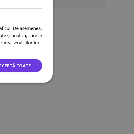
raficul. De asemenea,
te și analiză, care le
zarea serviciilor lor.
CCEPTĂ TOATE