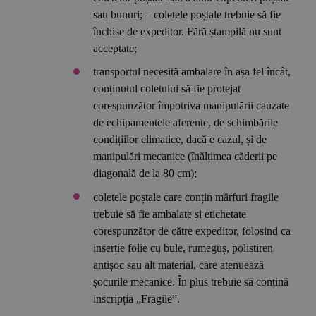
sau bunuri; – coletele poștale trebuie să fie
închise de expeditor. Fără ștampilă nu sunt
acceptate;
transportul necesită ambalare în așa fel încât,
conținutul coletului să fie protejat
corespunzător împotriva manipulării cauzate
de echipamentele aferente, de schimbările
condițiilor climatice, dacă e cazul, și de
manipulări mecanice (înălțimea căderii pe
diagonală de la 80 cm);
coletele poștale care conțin mărfuri fragile
trebuie să fie ambalate și etichetate
corespunzător de către expeditor, folosind ca
inserție folie cu bule, rumeguș, polistiren
antișoc sau alt material, care atenuează
șocurile mecanice. În plus trebuie să conțină
inscripția „Fragile”.