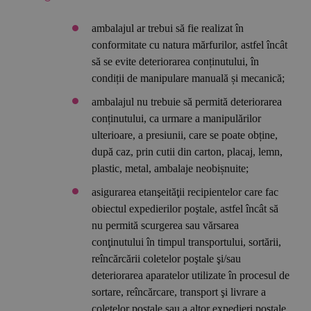
ambalajul ar trebui să fie realizat în
conformitate cu natura mărfurilor, astfel încât
să se evite deteriorarea conținutului, în
condiții de manipulare manuală și mecanică;
ambalajul nu trebuie să permită deteriorarea
conținutului, ca urmare a manipulărilor
ulterioare, a presiunii, care se poate obține,
după caz, prin cutii din carton, placaj, lemn,
plastic, metal, ambalaje neobișnuite;
asigurarea etanşeităţii recipientelor care fac
obiectul expedierilor poştale, astfel încât să
nu permită scurgerea sau vărsarea
conţinutului în timpul transportului, sortării,
reîncărcării coletelor poştale şi/sau
deteriorarea aparatelor utilizate în procesul de
sortare, reîncărcare, transport şi livrare a
coletelor poștale sau a altor expedieri poștale