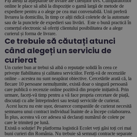
Fiți atenți la așteptările de livrare ale clienților dvs. Cumpărătorilor
online le place să aibă la dispoziție o gamă largă de metode de
expediere pentru a o alege pe cea mai convenabilă. Unii preferă
livrarea la domiciliu, în timp ce alții ridică coletele de la automate
sau de la punctele de expedieri sau livrări. Este o bună practică în
comerțul electronic să oferiți clientului posibilitatea de a alege
curierul și forma de livrare.
Ce trebuie să căutați atunci
când alegeți un serviciu de
curierat
Un curier bun ar trebui să aibă o reputație solidă în ceea ce
privește fiabilitatea și calitatea serviciilor. Feriți-vă de recenziile
online – acestea nu sunt neapărat obiective. Cercetările arată că, la
fiecare 10 persoane nemulțumite, există doar o singură persoană
care publică o recenzie online pozitivă din proprie inițiativă. Prin
urmare, faceți-vă timp pentru a vă face propria cercetare de piață,
discutați cu alte întreprinderi sau testați serviciile de curierat.
Acest lucru nu este ușor, deoarece companiile de curierat necesită
semnarea unui contract individual înainte de a începe colaborarea.
În plus, acestea vă cer adesea să declarați numărul de colete pe
care le trimiteți pe lună.
Există o soluție! Pe platforma logistică Ecolet veți găsi toți cei mai
buni curieri din România. Nu trebuie să semnați contracte separate