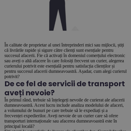
În calitate de proprietar al unei întreprinderi mici sau mijlocii, știți
că livrările rapide și sigure către clienți sunt esențiale pentru
succesul afacerii. Fie că activați în domeniul comerțului electronic
sau aveți o altă afacere în care folosiți frecvent un curier, alegerea
curierului potrivit este esențială pentru satisfacția clienților și
pentru succesul afacerii dumneavoastră. Așadar, cum alegi curierul
potrivit?
De ce fel de servicii de transport
aveți nevoie?
În primul rând, trebuie să înțelegeți nevoile de curierat ale afacerii
dumneavoastră. Acest lucru include analiza modelului de afaceri,
a volumului de bunuri pe care trebuie să le expediați și a
frecvenței expedierilor. Aveți nevoie de un curier care să ofere
transporturi internaționale sau afacerea dumneavoastră este în
principal locală?