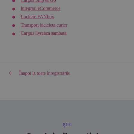
Cargus Ship & Go
Integrari eCommerce
Lockere FANbox
Transport bicicleta curier
Cargus livreaza sambata
Înapoi la toate înregistrările
Știri