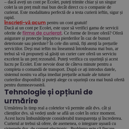
– dacă aveți un cont pe Ecolet, puteți trimite chiar și un singur
colet la un preț mult mai bun decât direct cu o companie de
curierat. Este modalitatea perfectă de a testa curierii ieftin, sigur și
rapid.
pentru un cont gratuit!
Înscrieți-vă acum
Dacă ai un cont pe Ecolet, este ușor să verifici gama de servicii
oferite de
. Ce forme de livrare oferă? Oferă
firme de curierat
asigurare și protecție împotriva pierderilor în caz de bunuri
deteriorate sau pierdute? În cele din urmă, fiți atenți la prețurile
serviciilor. Deși mai ieftin nu înseamnă întotdeauna mai bun, ar
trebui să vă propuneți să găsiți un curier care oferă un serviciu
excelent la un preț rezonabil. Puteți verifica cu ușurință și acest
lucru pe Ecolet. Este nevoie doar de câteva minute pentru a
completa o comandă de transport. După ce ați introdus datele,
sistemul nostru va afișa imediat prețurile actuale ale tuturor
curierilor disponibili și puteți alege cu ușurință cea mai bună ofertă
pentru dumneavoastră.
Tehnologie și opțiuni de
urmărire
Urmărirea în timp real a coletelor vă permite atât dvs. cât și
clienților dvs. să vedeți unde se află un colet în orice moment.
Acest lucru îmbunătățește considerabil transparența și încrederea.
Curierul ar trebui să ofere, de asemenea, o integrare ușoară cu
sistemele dvs. de comerț electronic. Problema este că fiecare