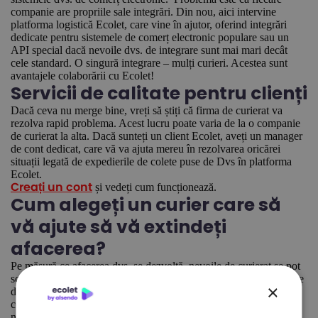
companie are propriile sale integrări. Din nou, aici intervine
platforma logistică Ecolet, care vine în ajutor, oferind integrări
dedicate pentru sistemele de comerț electronic populare sau un
API special dacă nevoile dvs. de integrare sunt mai mari decât
cele standard. O singură integrare – mulți curieri. Acestea sunt
avantajele colaborării cu Ecolet!
Servicii de calitate pentru clienți
Dacă ceva nu merge bine, vreți să știți că firma de curierat va
rezolva rapid problema. Acest lucru poate varia de la o companie
de curierat la alta. Dacă sunteți un client Ecolet, aveți un manager
de cont dedicat, care vă va ajuta mereu în rezolvarea oricărei
situații legată de expedierile de colete puse de Dvs în platforma
Ecolet.
și vedeți cum funcționează.
Creați un cont
Cum alegeți un curier care să
vă ajute să vă extindeți
afacerea?
Pe măsură ce afacerea dvs. se dezvoltă, nevoile de curierat se pot
schimba. Alegeți platforma Ecolet și puteți jongla cu diferite firme
×
de curierat, în funcție de nevoile actuale ale companiei. Un
consultant Ecolet vă va ajuta dacă nu o găsiți pe cea de care aveți
nevoie în oferta standard de servicii.