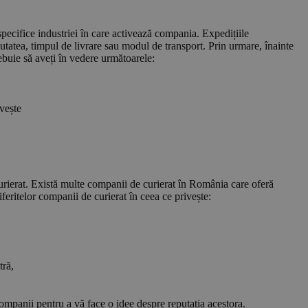
specifice industriei în care activează compania. Expedițiile
tatea, timpul de livrare sau modul de transport. Prin urmare, înainte
ebuie să aveți în vedere următoarele:
ivește
curierat. Există multe companii de curierat în România care oferă
diferitelor companii de curierat în ceea ce privește:
tră,
companii pentru a vă face o idee despre reputația acestora.