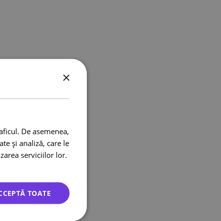
×
raficul. De asemenea,
te și analiză, care le
zarea serviciilor lor.
CCEPTĂ TOATE