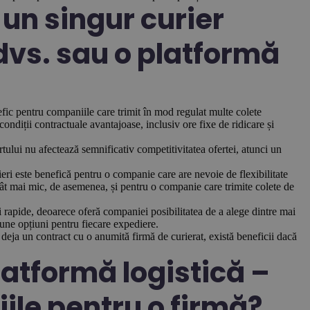
 un singur curier
dvs. sau o platformă
efic pentru companiile care trimit în mod regulat multe colete
ndiții contractuale avantajoase, inclusiv ore fixe de ridicare și
ului nu afectează semnificativ competitivitatea ofertei, atunci un
eri este benefică pentru o companie care are nevoie de flexibilitate
t cât mai mic, de asemenea, și pentru o companie care trimite colete de
i rapide, deoarece oferă companiei posibilitatea de a alege dintre mai
bune opțiuni pentru fiecare expediere.
deja un contract cu o anumită firmă de curierat, există beneficii dacă
latformă logistică –
iile pentru o firmă?