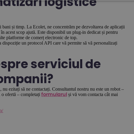
atizări logistice
ți bani și timp. La Ecolet, ne concentrăm pe dezvoltarea de aplicații
 în acest scop ajută. Este disponibil un plug-in dedicat și pentru
e platforme de comerț electronic de top.
a dispoziție un protocol API care vă permite să vă personalizați
espre serviciul de
companii?
, nu ezitați să ne contactați. Consultantul nostru nu este un robot –
ți o ofertă – completați
și vă vom contacta cât mai
formularul
p/