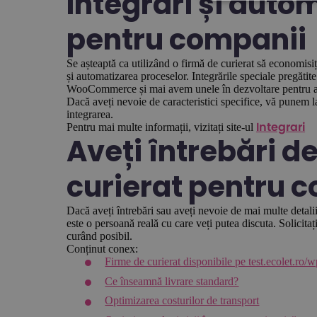
Integrări și autom
pentru companii
Se așteaptă ca utilizând o firmă de curierat să economisi
și automatizarea proceselor. Integrările speciale pregătite
WooCommerce și mai avem unele în dezvoltare pentru alt
Dacă aveți nevoie de caracteristici specifice, vă punem l
integrarea.
Pentru mai multe informații, vizitați site-ul
Integrari
Aveți întrebări d
curierat pentru 
Dacă aveți întrebări sau aveți nevoie de mai multe detalii
este o persoană reală cu care veți putea discuta. Solicita
curând posibil.
Conținut conex:
Firme de curierat disponibile pe test.ecolet.ro/w
Ce înseamnă livrare standard?
Optimizarea costurilor de transport