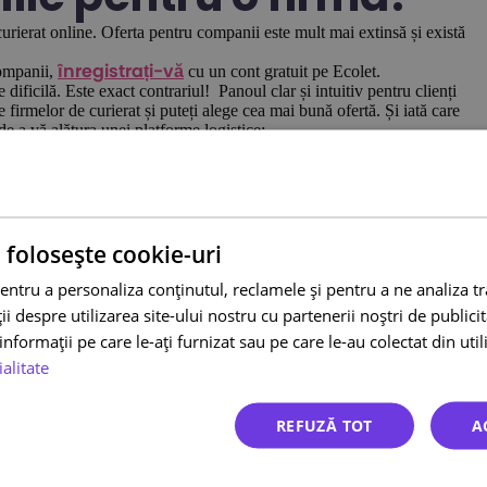
urierat online. Oferta pentru companii este mult mai extinsă și există
.
companii,
cu un cont gratuit pe Ecolet.
înregistrați-vă
 dificilă. Este exact contrariul! Panoul clar și intuitiv pentru clienți
le firmelor de curierat și puteți alege cea mai bună ofertă. Și iată care
e a vă alătura unei platforme logistice:
et are la dispoziție o echipă de consilieri care ajută companiile să
r, luând în considerare factori precum costul, timpul de livrare și
ează volume foarte mari de expedieri în fiecare lună, așa că are
ca urmare să obțină prețuri competitive. Acest lucru este completat de
 folosește cookie-uri
entru a personaliza conținutul, reclamele și pentru a ne analiza t
mărire a expedierilor permite companiilor să verifice în timp real
de asemenea, disponibile direct pentru client. Este suficient să
 despre utilizarea site-ului nostru cu partenerii noștri de publicita
.
urmărire
nformații pe care le-ați furnizat sau pe care le-au colectat din utili
ei – Ecolet nu percepe taxe pentru înregistrarea, utilizarea și
ialitate
gratuită.
mai mulți curieri, toate costurile lunare sunt incluse într-o singură
REFUZĂ TOT
A
tică Ecolet,
!
înscrie-te și verifică