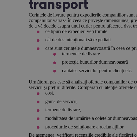
transport
Cerințele de livrare pentru expedierile companiilor sunt 
companiilor variază în ceea ce privește dimensiunea, greu
de a vă decide asupra unui curier pentru afacerea dvs, tr
ce tipuri de expedieri veți trimite
cât de des intenționați să expediați
care sunt cerințele dumneavoastră în ceea ce pr
termenele de livrare
protecția bunurilor dumneavoastră
calitatea serviciilor pentru clienți etc.
Următorul pas este să analizați ofertele companiilor de 
servicii și prețuri diferite. Comparați cu atenție ofertele 
cost,
gamă de servicii,
termene de livrare,
modalitatea de urmărire a coletelor dumneavoas
procedurile de soluționare a reclamațiilor
De asemenea, verificați recenziile credibile ale fiecărei 