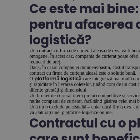
Ce este mai bine:
pentru afacerea 
logistică?
Un contract cu firma de curierat aleasă de dvs. va fi ben
omogene. În acest caz, compania de curierat poate oferi co
reduceri de preț.
Dacă, în cazul companiei dumneavoastră, costul transport
contract cu firma de curierat aleasă este o soluție bună.
O
care integrează mai mulți curi
platformă logistică
și rapiditate în livrarea coletelor, ținând cont de un cos
diferite greutăți și dimensiuni.
Un broker de curierat oferă prețuri competitive și servici
multe companii de curierat, facilitând găsirea celei mai 
Una nu o exclude pe cealaltă – chiar dacă firma dvs. are 
vă alăturați unei platforme logistice online.
Contractul cu o p
care sunt benefic