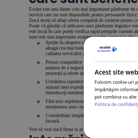
Ecolet este una dintre cele mai importante platforme de c
servicii care nu sunt disponibile pentru persoanele fizice
Dacă doriți să aflați oferta completă de curierat pentru 
Poate vă gândiți că utilizarea unei platforme logistice este
este locul în care puteți verifica rapid prețurile curente a
sunt cele mai importante avantaje pentru compania dvs. d
Sprijin în alegerea celei mai bune opțiuni – Ecol
aleagă cea mai bună opțiune pentru expedierea lo
calitatea serviciilor pentru clienți,
Prețuri competitive și promoții – Ecolet gestion
puterea de a negocia cu firmele de curierat și, 
Acest site web
promoții și oferte speciale.
Folosim cookie-uri p
Urmărirea expedierilor – un sistem propriu de ur
statutul unei expedieri. Aceste informații sunt, 
împărtășim informații
introduceți numărul de AWB pe
pagina de 
pot combina cu alte i
Fără taxe suplimentare pentru utilizarea platform
Politica de confidenț
menținerea unui cont pe platforma logistică este 
Contabilitate simplă – chiar dacă firma folosește 
factură.
Vrei să vezi dacă firma ta ar beneficia de platforma logis