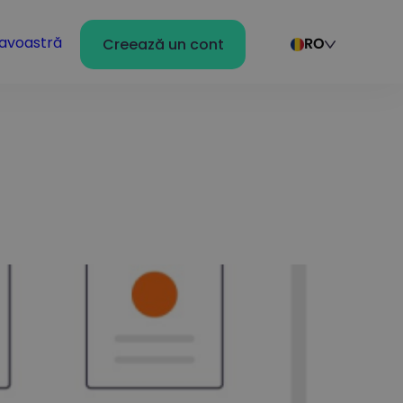
avoastră
Creează un cont
RO