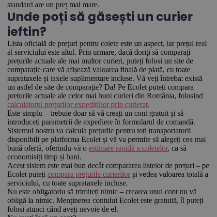
standard are un preț mai mare.
Unde poți să găsești un curier
ieftin?
Lista oficială de prețuri pentru colete este un aspect, iar prețul real
al serviciului este altul. Prin urmare, dacă doriți să comparați
prețurile actuale ale mai multor curieri, puteți folosi un site de
comparație care vă afișează valoarea finală de plată, cu toate
suprataxele și taxele suplimentare incluse. Vă veți întreba: există
un astfel de site de comparație? Da! Pe Ecolet puteți compara
prețurile actuale ale celor mai buni curieri din România, folosind
calculatorul prețurilor expedițiilor prin curierat
.
Este simplu – trebuie doar să vă creați un cont gratuit și să
introduceți parametrii de expediere în formularul de comandă.
Sistemul nostru va calcula prețurile pentru toți transportatorii
disponibili pe platforma Ecolet și vă va permite să alegeți cea mai
bună ofertă, oferindu-vă o
estimare rapidă a coletelor
, ca să
economisiți timp și bani.
Acest sistem este mai bun decât compararea listelor de prețuri – pe
Ecolet puteți
compara prețurile curierilor
și vedea valoarea totală a
serviciului, cu toate suprataxele incluse.
Nu este obligatoriu să trimiteți nimic – crearea unui cont nu vă
obligă la nimic. Menținerea contului Ecolet este gratuită, îl puteți
folosi atunci când aveți nevoie de el.