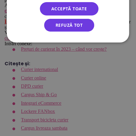
Am introdus un sistem de verificare automată a corectitudinii
ACCEPTĂ TOATE
– cea mai importantă informație la sortarea
codurilor poștale
coletelor.
Înscrieți-vă la Ecolet
: platforma online de trimitere de colete ușor
REFUZĂ TOT
și ieftin: creați-vă un cont și trimiteți colete la prețuri avantajoase.
Vezi și cum poți
comanda un curier ieftin pentru a vă ridica
coletul
.
Intrări conexe:
Prețuri de curierat în 2023 – când vor crește?
Citește și:
Curier international
Curier online
DPD curier
Cargus Ship & Go
Integrari eCommerce
Lockere FANbox
Transport bicicleta curier
Cargus livreaza sambata