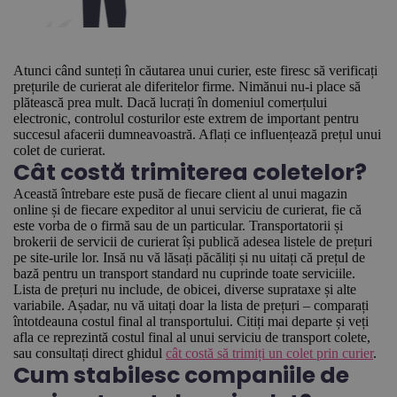
Atunci când sunteți în căutarea unui curier, este firesc să verificați
prețurile de curierat ale diferitelor firme. Nimănui nu-i place să
plătească prea mult. Dacă lucrați în domeniul comerțului
electronic, controlul costurilor este extrem de important pentru
succesul afacerii dumneavoastră. Aflați ce influențează prețul unui
colet de curierat.
Cât costă trimiterea coletelor?
Această întrebare este pusă de fiecare client al unui magazin
online și de fiecare expeditor al unui serviciu de curierat, fie că
este vorba de o firmă sau de un particular. Transportatorii și
brokerii de servicii de curierat își publică adesea listele de prețuri
pe site-urile lor. Insă nu vă lăsați păcăliți și nu uitați că prețul de
bază pentru un transport standard nu cuprinde toate serviciile.
Lista de prețuri nu include, de obicei, diverse suprataxe și alte
variabile. Așadar, nu vă uitați doar la lista de prețuri – comparați
întotdeauna costul final al transportului. Citiți mai departe și veți
afla ce reprezintă costul final al unui serviciu de transport colete,
sau consultați direct ghidul
cât costă să trimiți un colet prin curier
.
Cum stabilesc companiile de