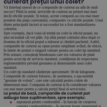
curierat prețul unui colet?
Vă întrebați uneori de ce companiile de curierat au atât de mult
succes? Până la urmă, serviciile de curierat au prețuri mai mari
decât oficiile poștale. Și totuși, aceste companii au cea mai mare
pondere din piața curieratului, comparativ cu oficiile poștale. Unul
dintre principalii factori ai succesului lor a fost standardizarea
coletelor.
Spre exemplu, dacă voiai să trimiți un colet la oficiul poștal, nu
știai niciodată cât vei plăti. Ați aflat prețul coletului abea după ce
doamna de la oficiul poștal a măsurat și cântărit pachetul. Astfel,
companiile de curierat au optat pentru simplitate având, de obicei,
în listele de prețuri o singură valoare pentru un colet tip standard.
Prin urmare, cunoșteați întodeauna care era valoarea de plată
pentru acest tip de serviciu standard, condiționat de respectarea
reglementărilor privind greutatea și dimensiunile unui colet
standard.
Un colet tip standard cântărește aproximativ 30 de kilograme.
Companiile de curierat folosesc, de asemenea, o așa-numită
“greutate de volum”, care este calculată pentru colete de
dimensiuni mari. Compania de curierat ia în considerare valoarea
cea mai mare pentru a calcula prețul final al serviciului.
La prețul de bază, companiile de curierat pot
adăuga taxe suplimentare, spre exemplu:
suprataxă pentru combustibil – în funcție de creșterea
costului combustibilului – în prezent foarte importantă și