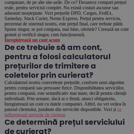
comparare, de pe alte site-urile. De ce? Deoarece compari prețuri
reale, pentru serviciul complet. Nu există costuri ascunse sau
adaosuri neașteptate. Vezi prețurile DPD, Cargus, FedEx,
Sameday, Stack Curier, Nemo Express. Prețul pentru serviciu,
prezentat de sistemul nostru, este prețul final, care trebuie plătit.
Spune singur, se pot compara, mai bine, ofertele? Creează un cont
gratuit și verifică singur, cum funcționează.
Înregistrează un cont acum
De ce trebuie să am cont,
pentru a folosi calculatorul
prețurilor de trimitere a
coletelor prin curierat?
Calculatorul nostru convertește prețurile, conform unui algoritm
pentru companii sau persoane fizice. Disponibilitatea serviciilor,
pentru companii, este semnificativ mai mare, decât pentru clienții
individuali. Prin urmare, dacă ai o firmă, atunci obligatoriu,
înregistrează un cont cu datele companiei. Altfel, nu vei vedea în
panoul clientului, jumătate din serviciile disponibile. Vezi și
ce
influențează prețurile de curierat
.
Ce determină prețul serviciului
de curierat?