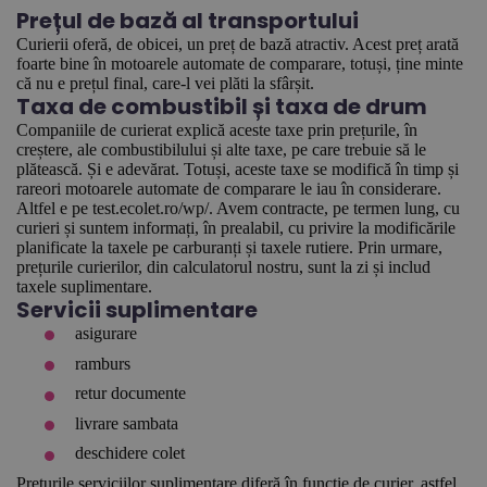
Prețul de bază al transportului
Curierii oferă, de obicei, un preț de bază atractiv. Acest preț arată
foarte bine în motoarele automate de comparare, totuși, ține minte
că nu e prețul final, care-l vei plăti la sfârșit.
Taxa de combustibil și taxa de drum
Companiile de curierat explică aceste taxe prin prețurile, în
creștere, ale combustibilului și alte taxe, pe care trebuie să le
plătească. Și e adevărat. Totuși, aceste taxe se modifică în timp și
rareori motoarele automate de comparare le iau în considerare.
Altfel e pe test.ecolet.ro/wp/. Avem contracte, pe termen lung, cu
curieri și suntem informați, în prealabil, cu privire la modificările
planificate la taxele pe carburanți și taxele rutiere. Prin urmare,
prețurile curierilor, din calculatorul nostru, sunt la zi și includ
taxele suplimentare.
Servicii suplimentare
asigurare
ramburs
retur documente
livrare sambata
deschidere colet
Prețurile serviciilor suplimentare diferă în funcție de curier, astfel,