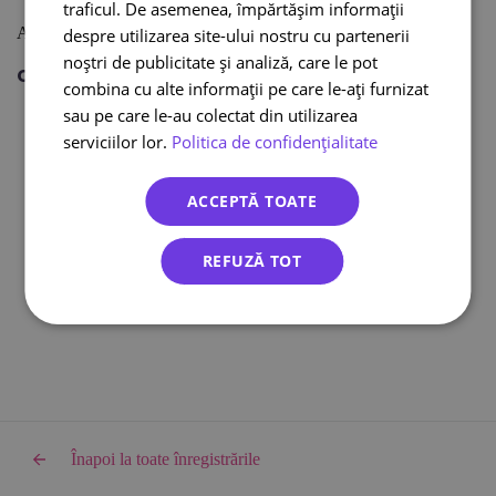
Ce metodă de livrare aleg clienții e-commerce
traficul. De asemenea, împărtășim informații
Ai nevoie de o ofertă? Contactează
departamentul
relații clienți!
despre utilizarea site-ului nostru cu partenerii
noștri de publicitate și analiză, care le pot
Citește și:
combina cu alte informații pe care le-ați furnizat
Curier international
sau pe care le-au colectat din utilizarea
Curier online
serviciilor lor.
Politica de confidențialitate
DPD curier
Cargus Ship & Go
ACCEPTĂ TOATE
Integrari eCommerce
Lockere FANbox
REFUZĂ TOT
Transport bicicleta curier
Cargus livreaza sambata
Înapoi la toate înregistrările