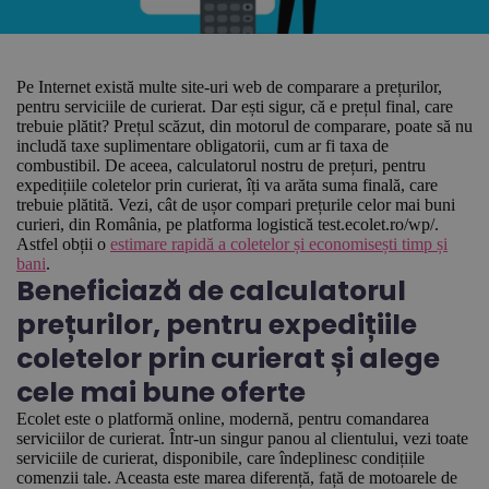
Pe Internet există multe site-uri web de comparare a prețurilor,
pentru serviciile de curierat. Dar ești sigur, că e prețul final, care
trebuie plătit? Prețul scăzut, din motorul de comparare, poate să nu
includă taxe suplimentare obligatorii, cum ar fi taxa de
combustibil. De aceea, calculatorul nostru de prețuri, pentru
expedițiile coletelor prin curierat, îți va arăta suma finală, care
trebuie plătită. Vezi, cât de ușor compari prețurile celor mai buni
curieri, din România, pe platforma logistică test.ecolet.ro/wp/.
Astfel obții o
estimare rapidă a coletelor și economisești timp și
bani
.
Beneficiază de calculatorul
prețurilor, pentru expedițiile
coletelor prin curierat și alege
cele mai bune oferte
Ecolet este o platformă online, modernă, pentru comandarea
serviciilor de curierat. Într-un singur panou al clientului, vezi toate
serviciile de curierat, disponibile, care îndeplinesc condițiile
comenzii tale. Aceasta este marea diferență, față de motoarele de