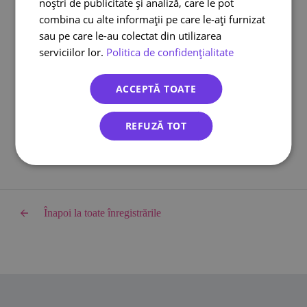
noștri de publicitate și analiză, care le pot
Curier online
combina cu alte informații pe care le-ați furnizat
DPD curier
sau pe care le-au colectat din utilizarea
Cargus Ship & Go
serviciilor lor.
Politica de confidențialitate
Integrari eCommerce
Lockere FANbox
ACCEPTĂ TOATE
Transport bicicleta curier
Cargus livreaza sambata
REFUZĂ TOT
Înapoi la toate înregistrările