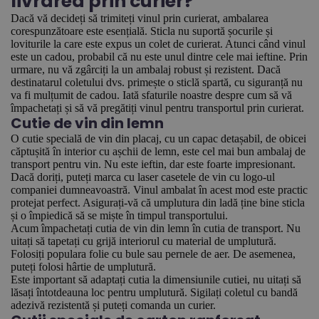
livrarea prin curier?
Dacă vă decideți să trimiteți vinul prin curierat, ambalarea
corespunzătoare este esențială. Sticla nu suportă șocurile și
loviturile la care este expus un colet de curierat. Atunci când vinul
este un cadou, probabil că nu este unul dintre cele mai ieftine. Prin
urmare, nu vă zgârciți la un ambalaj robust și rezistent. Dacă
destinatarul coletului dvs. primește o sticlă spartă, cu siguranță nu
va fi mulțumit de cadou. Iată sfaturile noastre despre cum să vă
împachetați și să vă pregătiți vinul pentru transportul prin curierat.
Cutie de vin din lemn
O cutie specială de vin din placaj, cu un capac detașabil, de obicei
căptușită în interior cu așchii de lemn, este cel mai bun ambalaj de
transport pentru vin. Nu este ieftin, dar este foarte impresionant.
Dacă doriți, puteți marca cu laser casetele de vin cu logo-ul
companiei dumneavoastră. Vinul ambalat în acest mod este practic
protejat perfect. Asigurați-vă că umplutura din ladă ține bine sticla
și o împiedică să se miște în timpul transportului.
Acum împachetați cutia de vin din lemn în cutia de transport. Nu
uitați să tapetați cu grijă interiorul cu material de umplutură.
Folosiți populara folie cu bule sau pernele de aer. De asemenea,
puteți folosi hârtie de umplutură.
Este important să adaptați cutia la dimensiunile cutiei, nu uitați să
lăsați întotdeauna loc pentru umplutură. Sigilați coletul cu bandă
adezivă rezistentă și puteți comanda un curier.