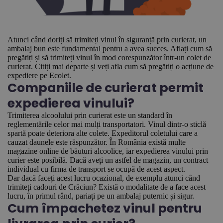
Atunci când doriți să trimiteți vinul în siguranță prin curierat, un
ambalaj bun este fundamental pentru a avea succes. Aflați cum să
pregătiți și să trimiteți vinul în mod corespunzător într-un colet de
curierat. Citiți mai departe și veți afla cum să pregătiți o acțiune de
expediere pe Ecolet.
Companiile de curierat permit
expedierea vinului?
Trimiterea alcoolului prin curierat este un standard în
reglementările celor mai mulți transportatori. Vinul dintr-o sticlă
spartă poate deteriora alte colete. Expeditorul coletului care a
cauzat daunele este răspunzător. În România există multe
magazine online de băuturi alcoolice, iar expedierea vinului prin
curier este posibilă. Dacă aveți un astfel de magazin, un contract
individual cu firma de transport se ocupă de acest aspect.
Dar dacă faceți acest lucru ocazional, de exemplu atunci când
trimiteți cadouri de Crăciun? Există o modalitate de a face acest
lucru, în primul rând, pariați pe un ambalaj puternic și sigur.
Cum împachetez vinul pentru