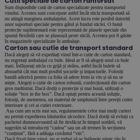
Cutii speciale de carton ranforsat
Sunt disponibile cutii de carton specializate pentru transportul
vinului. Acestea sunt concepute astfel încât sticla transportată să
nu atingă marginea ambalajului. Acest lucru este posibil datorită
unor suporturi speciale pentru gâtul și fundul sticlei. O bună
protecție suplimentară este reprezentată de plasele speciale din
spumă flexibilă care se plasează peste sticlă. Acestea pot fi găsite
în magazinele specializate în ambalaje.
Carton sau cutie de transport standard
Dacă alegeți să vă expediați vinul într-o cutie de carton standard,
nu regretați ambalajul cu bule. Ideal ar fi să alegeți unul cu bule
mari. Înfășurați sticla cu grijă și strâns, astfel încât bulele să
absoarbă cât mai mult posibil șocurile și impacturile. Folosiți
bandă adezivă pentru ca folia să adere ferm la vin și să nu se
miște. Alegeți o cutie de carton robustă, confecționată din carton
gros multistrat. Dacă doriți o protecție și mai bună, utilizați o
soluție “box in the box”. Dacă optați pentru această soluție,
folosiți, de asemenea, un material de umplutură între pereții cutiei
interioare și cei ai cutiei exterioare.
Așa cum am scris mai sus, regulamentele celor mai mulți curieri
nu permit expedierea băuturilor alcoolice. Dacă doriți să evitați ca
pachetul dumneavoastră să fie desfăcut în timpul sortării, vă
sugerăm să introduceți “cadou” sau un alt termen în secțiunea
“conținut”, fără a adăuga cuvântul “vin”.
Dacă fixați bine vinul, nu ar trebui să se întâmple nimic rău în