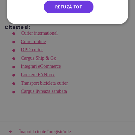
2023?
REFUZĂ TOT
2024 va fi anul provocărilor pentru industria de curierat
.
Citește și:
Curier international
Curier online
DPD curier
Cargus Ship & Go
Integrari eCommerce
Lockere FANbox
Transport bicicleta curier
Cargus livreaza sambata
Înapoi la toate înregistrările