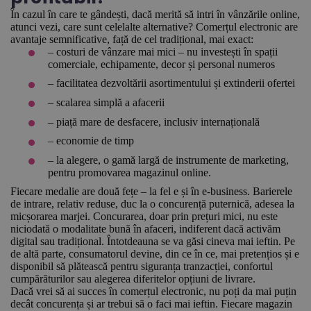
În cazul în care te gândești, dacă merită să intri în vânzările online,
atunci vezi, care sunt celelalte alternative? Comerțul electronic are
avantaje semnificative, față de cel tradițional, mai exact:
– costuri de vânzare mai mici – nu investești în spații
comerciale, echipamente, decor și personal numeros
– facilitatea dezvoltării asortimentului și extinderii ofertei
– scalarea simplă a afacerii
– piață mare de desfacere, inclusiv internațională
– economie de timp
– la alegere, o gamă largă de instrumente de marketing,
pentru promovarea magazinul online.
Fiecare medalie are două fețe – la fel e și în e-business. Barierele
de intrare, relativ reduse, duc la o concurență puternică, adesea la
micșorarea marjei. Concurarea, doar prin prețuri mici, nu este
niciodată o modalitate bună în afaceri, indiferent dacă activăm
digital sau tradițional. Întotdeauna se va găsi cineva mai ieftin. Pe
de altă parte, consumatorul devine, din ce în ce, mai pretențios și e
disponibil să plătească pentru siguranța tranzacției, confortul
cumpărăturilor sau alegerea diferitelor opțiuni de livrare.
Dacă vrei să ai succes în comerțul electronic, nu poți da mai puțin
decât concurența și ar trebui să o faci mai ieftin. Fiecare magazin