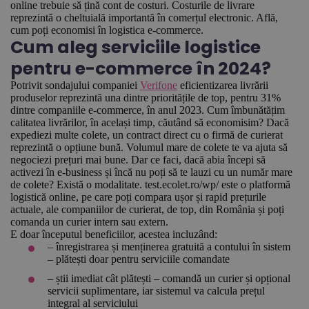
online trebuie să țină cont de costuri. Costurile de livrare
reprezintă o cheltuială importantă în comerțul electronic. Află,
cum poți economisi în logistica e-commerce.
Cum aleg serviciile logistice
pentru e-commerce în 2024?
Potrivit sondajului companiei
Verifone
eficientizarea livrării
produselor reprezintă una dintre prioritățile de top, pentru 31%
dintre companiile e-commerce, în anul 2023. Cum îmbunătățim
calitatea livrărilor, în același timp, căutând să economisim? Dacă
expediezi multe colete, un contract direct cu o firmă de curierat
reprezintă o opțiune bună. Volumul mare de colete te va ajuta să
negociezi prețuri mai bune. Dar ce faci, dacă abia începi să
activezi în e-business și încă nu poți să te lauzi cu un număr mare
de colete? Există o modalitate. test.ecolet.ro/wp/ este o platformă
logistică online, pe care poți compara ușor și rapid prețurile
actuale, ale companiilor de curierat, de top, din România și poți
comanda un curier intern sau extern.
E doar începutul beneficiilor, acestea incluzând:
– înregistrarea și menținerea gratuită a contului în sistem
– plătești doar pentru serviciile comandate
– știi imediat cât plătești – comandă un curier și opțional
servicii suplimentare, iar sistemul va calcula prețul
integral al serviciului