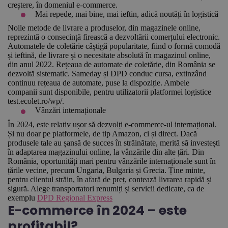
creștere, în domeniul e-commerce.
Mai repede, mai bine, mai ieftin, adică noutăți în logistică
Noile metode de livrare a produselor, din magazinele online,
reprezintă o consecință firească a dezvoltării comerțului electronic.
Automatele de coletărie câștigă popularitate, fiind o formă comodă
și ieftină, de livrare și o necesitate absolută în magazinul online,
din anul 2022. Rețeaua de automate de coletărie, din România se
dezvoltă sistematic. Sameday și DPD conduc cursa, extinzând
continuu rețeaua de automate, puse la dispoziție. Ambele
companii sunt disponibile, pentru utilizatorii platformei logistice
test.ecolet.ro/wp/.
Vânzări internaționale
În 2024, este relativ ușor să dezvolți e-commerce-ul internațional.
Și nu doar pe platformele, de tip Amazon, ci și direct. Dacă
produsele tale au șansă de succes în străinătate, merită să investești
în adaptarea magazinului online, la vânzările din alte țări. Din
România, oportunități mari pentru vânzările internaționale sunt în
țările vecine, precum Ungaria, Bulgaria și Grecia. Ține minte,
pentru clientul străin, în afară de preț, contează livrarea rapidă și
sigură. Alege transportatori renumiți și servicii dedicate, ca de
exemplu
DPD Regional Express
E-commerce în 2024 – este
profitabil?