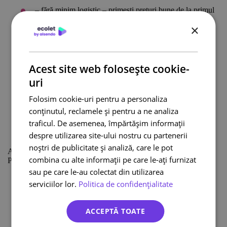
– fără minim logistic – primești prețuri bune de la primul
colet
×
– toți curierii pe un singur contract – controlează ușor
costurile, datorită unei singure facturi
– curieri, automate de coletărie și puncte de ridicare –
oferă clienților tăi posibilitatea de a alege
Acest site web folosește cookie-
– integrarea cu sisteme cunoscute, de exemplu
uri
WooCommerce
Folosim cookie-uri pentru a personaliza
– posibilitatea de a conecta sistemul magazinului prin
conținutul, reclamele și pentru a ne analiza
protocolul API
traficul. De asemenea, împărtășim informații
și vezi, cum
Înregistrează-te gratuit
despre utilizarea site-ului nostru cu partenerii
funcționează!
noștri de publicitate și analiză, care le pot
Ai întrebări?
Contactează-
ne.
combina cu alte informații pe care le-ați furnizat
Postări similare:
Ce metode de livrare aleg clienții ecommerce?
sau pe care le-au colectat din utilizarea
serviciilor lor.
Politica de confidențialitate
Logistica în ecommerce
Cum aleg curierul pentru o firmă mică?
ACCEPTĂ TOATE
3 platforme pentru magazinul online – pe care o aleg?
Cum să înființezi un magazin online pe WordPress în