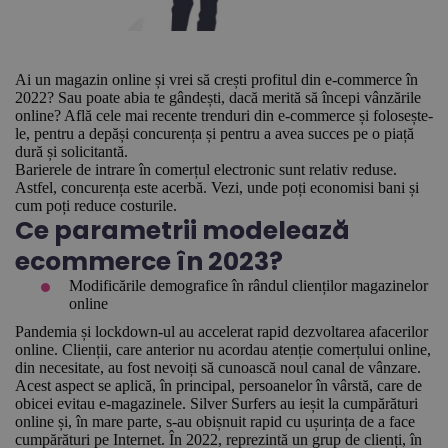
Ai un magazin online și vrei să crești profitul din e-commerce în
2022? Sau poate abia te gândești, dacă merită să începi vânzările
online? Află cele mai recente trenduri din e-commerce și folosește-
le, pentru a depăși concurența și pentru a avea succes pe o piață
dură și solicitantă.
Barierele de intrare în comerțul electronic sunt relativ reduse.
Astfel, concurența este acerbă. Vezi, unde poți economisi bani și
cum poți reduce costurile.
Ce parametrii modelează
ecommerce în 2023?
Modificările demografice în rândul clienților magazinelor
online
Pandemia și lockdown-ul au accelerat rapid dezvoltarea afacerilor
online. Clienții, care anterior nu acordau atenție comerțului online,
din necesitate, au fost nevoiți să cunoască noul canal de vânzare.
Acest aspect se aplică, în principal, persoanelor în vârstă, care de
obicei evitau e-magazinele. Silver Surfers au ieșit la cumpărături
online și, în mare parte, s-au obișnuit rapid cu ușurința de a face
cumpărături pe Internet. În 2022, reprezintă un grup de clienți, în