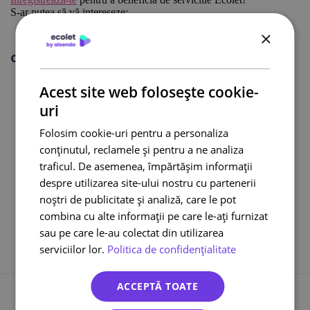
S-ar putea să vă intereseze:
Comandați transportul de paleți de la Ecolet
×
Citește și:
Curier international
Acest site web folosește cookie-
Curier online
uri
DPD curier
Cargus Ship & Go
Folosim cookie-uri pentru a personaliza
Integrari eCommerce
conținutul, reclamele și pentru a ne analiza
traficul. De asemenea, împărtășim informații
Lockere FANbox
despre utilizarea site-ului nostru cu partenerii
Transport bicicleta curier
noștri de publicitate și analiză, care le pot
Cargus livreaza sambata
combina cu alte informații pe care le-ați furnizat
sau pe care le-au colectat din utilizarea
serviciilor lor.
Politica de confidențialitate
ACCEPTĂ TOATE
Înapoi la toate înregistrările