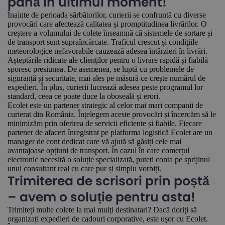
până în ultimul moment!
Înainte de perioada sărbătorilor, curierii se confruntă cu diverse
provocări care afectează calitatea și promptitudinea livrărilor. O
creștere a volumului de colete înseamnă că sistemele de sortare și
de transport sunt supraîncărcate. Traficul crescut și condițiile
meteorologice nefavorabile cauzează adesea întârzieri în livrări.
Așteptările ridicate ale clienților pentru o livrare rapidă și fiabilă
sporesc presiunea. De asemenea, se luptă cu problemele de
siguranță și securitate, mai ales pe măsură ce crește numărul de
expedieri. În plus, curierii lucrează adesea peste programul lor
standard, ceea ce poate duce la oboseală și erori.
Ecolet este un partener strategic al celor mai mari companii de
curierat din România. Înțelegem aceste provocări și încercăm să le
minimizăm prin oferirea de servicii eficiente și fiabile. Fiecare
partener de afaceri înregistrat pe platforma logistică Ecolet are un
manager de cont dedicat care vă ajută să găsiți cele mai
avantajoase opțiuni de transport. În cazul în care comerțul
electronic necesită o soluție specializată, puteți conta pe sprijinul
unui consultant real cu care pur și simplu vorbiți.
Trimiterea de scrisori prin poștă
– avem o soluție pentru asta!
Trimiteți multe colete la mai mulți destinatari? Dacă doriți să
organizați expedieri de cadouri corporative, este ușor cu Ecolet.