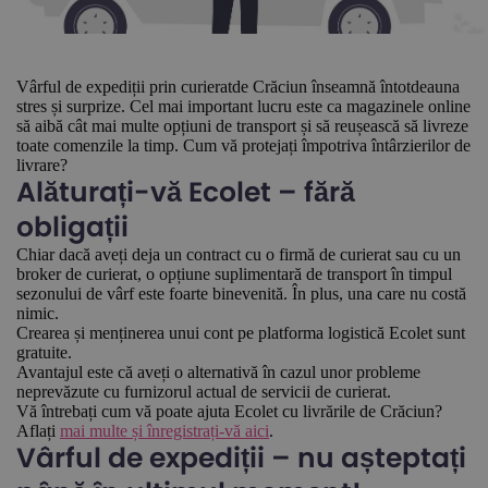
Vârful de expediții prin curieratde Crăciun înseamnă întotdeauna
stres și surprize. Cel mai important lucru este ca magazinele online
să aibă cât mai multe opțiuni de transport și să reușească să livreze
toate comenzile la timp. Cum vă protejați împotriva întârzierilor de
livrare?
Alăturați-vă Ecolet – fără
obligații
Chiar dacă aveți deja un contract cu o firmă de curierat sau cu un
broker de curierat, o opțiune suplimentară de transport în timpul
sezonului de vârf este foarte binevenită. În plus, una care nu costă
nimic.
Crearea și menținerea unui cont pe platforma logistică Ecolet sunt
gratuite.
Avantajul este că aveți o alternativă în cazul unor probleme
neprevăzute cu furnizorul actual de servicii de curierat.
Vă întrebați cum vă poate ajuta Ecolet cu livrările de Crăciun?
Aflați
mai multe și înregistrați-vă aici
.
Vârful de expediții – nu așteptați