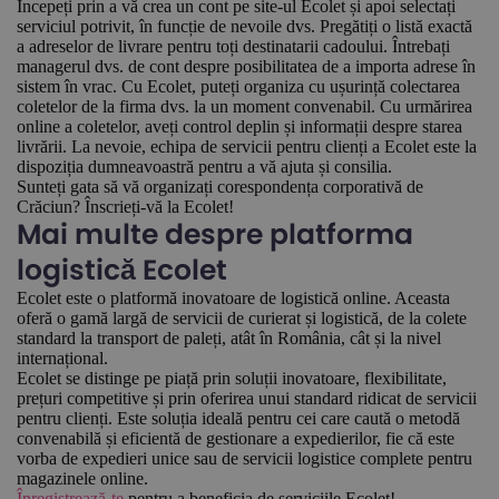
Începeți prin a vă crea un cont pe site-ul Ecolet și apoi selectați
serviciul potrivit, în funcție de nevoile dvs. Pregătiți o listă exactă
a adreselor de livrare pentru toți destinatarii cadoului. Întrebați
managerul dvs. de cont despre posibilitatea de a importa adrese în
sistem în vrac. Cu Ecolet, puteți organiza cu ușurință colectarea
coletelor de la firma dvs. la un moment convenabil. Cu urmărirea
online a coletelor, aveți control deplin și informații despre starea
livrării. La nevoie, echipa de servicii pentru clienți a Ecolet este la
dispoziția dumneavoastră pentru a vă ajuta și consilia.
Sunteți gata să vă organizați corespondența corporativă de
Crăciun? Înscrieți-vă la Ecolet!
Mai multe despre platforma
logistică Ecolet
Ecolet este o platformă inovatoare de logistică online. Aceasta
oferă o gamă largă de servicii de curierat și logistică, de la colete
standard la transport de paleți, atât în România, cât și la nivel
internațional.
Ecolet se distinge pe piață prin soluții inovatoare, flexibilitate,
prețuri competitive și prin oferirea unui standard ridicat de servicii
pentru clienți. Este soluția ideală pentru cei care caută o metodă
convenabilă și eficientă de gestionare a expedierilor, fie că este
vorba de expedieri unice sau de servicii logistice complete pentru
magazinele online.
Înregistrează-te
pentru a beneficia de serviciile Ecolet!