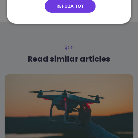
REFUZĂ TOT
Știri
Read similar articles