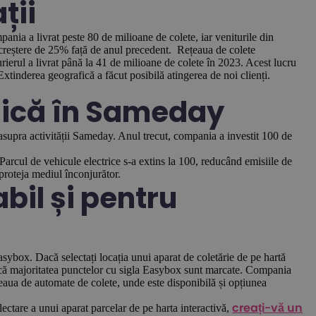
ții
ia a livrat peste 80 de milioane de colete, iar veniturile din
o creștere de 25% față de anul precedent. Rețeaua de colete
rierul a livrat până la 41 de milioane de colete în 2023. Acest lucru
tinderea geografică a făcut posibilă atingerea de noi clienți.
gică în Sameday
 asupra activității Sameday. Anul trecut, compania a investit 100 de
Parcul de vehicule electrice s-a extins la 100, reducând emisiile de
roteja mediul înconjurător.
bil și pentru
4
Easybox. Dacă selectați locația unui aparat de coletărie de pe hartă
i că majoritatea punctelor cu sigla Easybox sunt marcate. Compania
țeaua de automate de colete, unde este disponibilă și opțiunea
lectare a unui aparat parcelar de pe harta interactivă,
creați-vă un