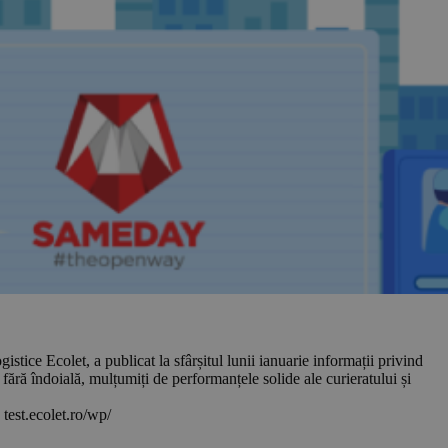
istice Ecolet, a publicat la sfârșitul lunii ianuarie informații privind
 fără îndoială, mulțumiți de performanțele solide ale curieratului și
 test.ecolet.ro/wp/