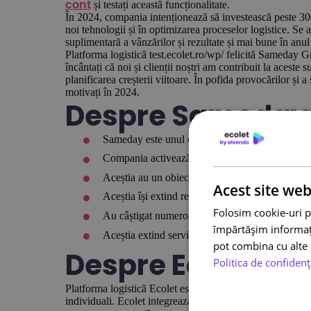
și testați această funcționalitate.
cont
În 2024, compania intenționează să investească peste 300 
noi tehnologii și în optimizarea proceselor logistice. Se 
suplimentară a vânzărilor și rezultate și mai bune în anul
Platforma logistică test.ecolet.ro/wp/ felicită Sameday
încântați că noi și clienții noștri am contribuit la aceste
planificarea creșterii viitoare. În pofida provocărilor și a 
motivați în 2024.
Despre Sameday
Sameday este unul dintre partenerii strategici ai
Compania activează pe piața de curierat din Româ
Aceștia au un obiectiv ambițios de a livra la ti
Acest site web
Aceștia își extind rețeaua de livrare, investesc î
Folosim cookie-uri p
Au câștigat numeroase premii, inclusiv pentru e
împărtășim informații
Aceștia extind serviciile de curierat, inclusiv se
pot combina cu alte i
Despre Ecolet:
Politica de confidenț
Platforma logistică Ecolet este specializată în optimizarea
individuali. Ecolet integrează serviciile celor mai buni c