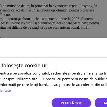
de milioane de lei, în principal în extinderea rețelei Easybox, în
așteaptă ca aceste măsuri să creeze oportunități pentru o creștere
 în curs.
 Group pentru performanțele excelente obținute în 2023. Suntem
 succese. Noile investiții și planurile de dezvoltare oferă baza pentru
situației dificile de pe piață și de pe plan internațional, intrăm
:
 Ecolet.
nia de peste 16 ani, punând accent pe rapiditate și flexibilitate.
mp 99 din 100 de colete.
 folosește cookie-uri
n tehnologie și planifică o creștere rapidă.
entru a personaliza conținutul, reclamele și pentru a ne analiza t
xcelență în domeniul transportului durabil.
 despre utilizarea site-ului nostru cu partenerii noștri de publicita
rviciile de auto-colectare a coletelor oferite de Easybox.
nformații pe care le-ați furnizat sau pe care le-au colectat din utili
ialitate
 proceselor și costurilor logistice pentru companii și utilizatori
REFUZĂ TOT
A
urieri din România. Interfața modernă a utilizatorului facilitează