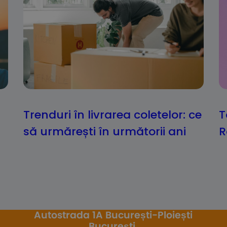
Trenduri în livrarea coletelor: ce
T
să urmărești în următorii ani
R
Autostrada 1A București-Ploiești
București,