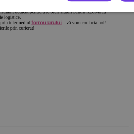
și alegerea soluției optime. Ecolet este o companie de tehnologie, dar
.
nsultant dedicat pentru a le oferi sfaturi pentru rezolvarea
e logistice.
 prin intermediul
– vă vom contacta noi!
formularului
erile prin curierat!