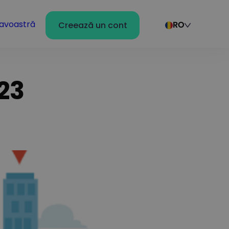
avoastră
Creează un cont
RO
23