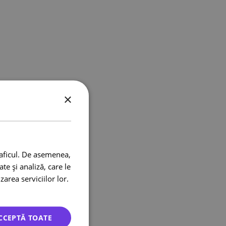
×
raficul. De asemenea,
te și analiză, care le
zarea serviciilor lor.
CCEPTĂ TOATE