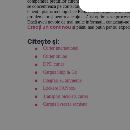
compararea prețurilor curente și a condițiilor de livrare 
se concentrează pe contactul direct cu clientul de afaceri
Clienții platformei logistice Ecolet au la dispoziție un co
problemelor și pentru a le ajuta să își optimizeze procesel
Dacă aveți nevoie de mai multe informații, contactați-ne
și plătiți mai puțin pentru expedi
Creați un cont nou
Citește și:
Curier international
Curier online
DPD curier
Cargus Ship & Go
Integrari eCommerce
Lockere FANbox
Transport bicicleta curier
Cargus livreaza sambata