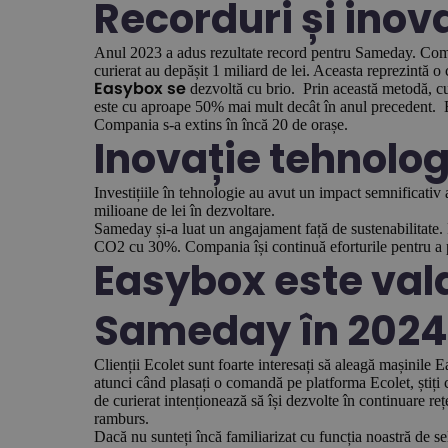
Recorduri și inova
Anul 2023 a adus rezultate record pentru Sameday. Compan
curierat au depășit 1 miliard de lei. Aceasta reprezintă 
dezvoltă cu brio. Prin această metodă, cu
Easybox se
este cu aproape 50% mai mult decât în anul precedent. Ex
Compania s-a extins în încă 20 de orașe.
Inovație tehnolo
Investițiile în tehnologie au avut un impact semnificativ
milioane de lei în dezvoltare.
Sameday și-a luat un angajament față de sustenabilitate. 
CO2 cu 30%. Compania își continuă eforturile pentru a p
Easybox este vala
Sameday în 202
Clienții Ecolet sunt foarte interesați să aleagă mașinile 
atunci când plasați o comandă pe platforma Ecolet, știț
de curierat intenționează să își dezvolte în continuare re
ramburs.
Dacă nu sunteți încă familiarizat cu funcția noastră de se