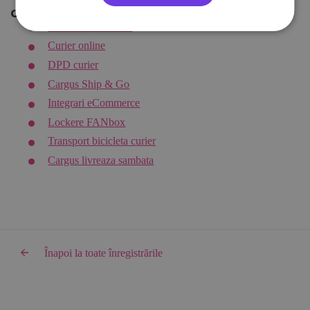
Citește și:
Curier international
Curier online
DPD curier
Cargus Ship & Go
Integrari eCommerce
Lockere FANbox
Transport bicicleta curier
Cargus livreaza sambata
Înapoi la toate înregistrările