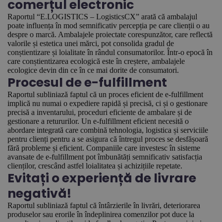
comerțul electronic
Raportul “E.LOGISTICS – LogisticsCX” arată că ambalajul
poate influența în mod semnificativ percepția pe care clienții o au
despre o marcă. Ambalajele proiectate corespunzător, care reflectă
valorile și estetica unei mărci, pot consolida gradul de
conștientizare și loialitate în rândul consumatorilor. Într-o epocă în
care conștientizarea ecologică este în creștere, ambalajele
ecologice devin din ce în ce mai dorite de consumatori.
Procesul de e-fulfillment
Raportul subliniază faptul că un proces eficient de e-fulfillment
implică nu numai o expediere rapidă și precisă, ci și o gestionare
precisă a inventarului, proceduri eficiente de ambalare și de
gestionare a retururilor. Un e-fulfillment eficient necesită o
abordare integrată care combină tehnologia, logistica și serviciile
pentru clienți pentru a se asigura că întregul proces se desfășoară
fără probleme și eficient. Companiile care investesc în sisteme
avansate de e-fulfillment pot îmbunătăți semnificativ satisfacția
clienților, crescând astfel loialitatea și achizițiile repetate.
Evitați o experiență de livrare
negativă!
Raportul subliniază faptul că întârzierile în livrări, deteriorarea
produselor sau erorile în îndeplinirea comenzilor pot duce la