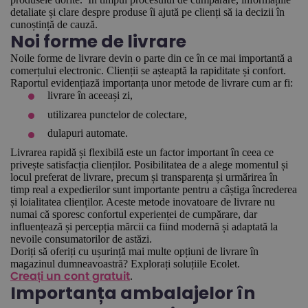
detaliate și clare despre produse îi ajută pe clienți să ia decizii în
cunoștință de cauză.
Noi forme de livrare
Noile forme de livrare devin o parte din ce în ce mai importantă a
comerțului electronic. Clienții se așteaptă la rapiditate și confort.
Raportul evidențiază importanța unor metode de livrare cum ar fi:
livrare în aceeași zi,
utilizarea punctelor de colectare,
dulapuri automate.
Livrarea rapidă și flexibilă este un factor important în ceea ce
privește satisfacția clienților. Posibilitatea de a alege momentul și
locul preferat de livrare, precum și transparența și urmărirea în
timp real a expedierilor sunt importante pentru a câștiga încrederea
și loialitatea clienților. Aceste metode inovatoare de livrare nu
numai că sporesc confortul experienței de cumpărare, dar
influențează și percepția mărcii ca fiind modernă și adaptată la
nevoile consumatorilor de astăzi.
Doriți să oferiți cu ușurință mai multe opțiuni de livrare în
magazinul dumneavoastră? Explorați soluțiile Ecolet.
.
Creați un cont gratuit
Importanța ambalajelor în