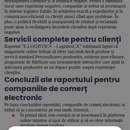
nemulțumirea clienților și la feedback negativ. Pentru a minimiza
riscul unor experiențe negative, companiile ar trebui să investească
în sisteme logistice fiabile, în urmărirea exactă a expedierilor și în
comunicarea eficientă cu clienții atunci când apar probleme. În
plus, o politică flexibilă și transparentă de retururi și reclamații
poate ajuta la recâștigarea încrederii clienților după experiențe
negative.
Servicii complete pentru clienți
Raportul “E.LOGISTICS – LogisticsCX” subliniază faptul că
magazinele online trebuie să ofere mai mult decât produse și
servicii standard.Personalizarea produselor, asistența post-vânzare,
programele de fidelizare sau instrumentele interactive care ajută la
selectarea produselor au un impact pozitiv asupra experienței
clienților.
Concluzii ale raportului pentru
companiile de comerț
electronic
Pe baza concluziilor raportului, companiile de comerț electronic ar
trebui să se concentreze pe mai multe domenii.
În primul rând, este esențial să se investească în platforme
online intuitive și ușor de utilizat și să se ofere informații
detaliate despre produse.