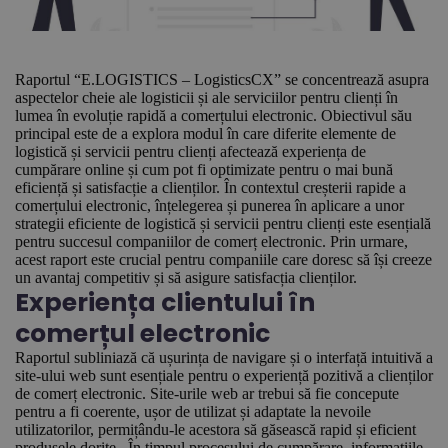
Raportul “E.LOGISTICS – LogisticsCX” se concentrează asupra
aspectelor cheie ale logisticii și ale serviciilor pentru clienți în
lumea în evoluție rapidă a comerțului electronic. Obiectivul său
principal este de a explora modul în care diferite elemente de
logistică și servicii pentru clienți afectează experiența de
cumpărare online și cum pot fi optimizate pentru o mai bună
eficiență și satisfacție a clienților. În contextul creșterii rapide a
comerțului electronic, înțelegerea și punerea în aplicare a unor
strategii eficiente de logistică și servicii pentru clienți este esențială
pentru succesul companiilor de comerț electronic. Prin urmare,
acest raport este crucial pentru companiile care doresc să își creeze
un avantaj competitiv și să asigure satisfacția clienților.
Experiența clientului în
comerțul electronic
Raportul subliniază că ușurința de navigare și o interfață intuitivă a
site-ului web sunt esențiale pentru o experiență pozitivă a clienților
de comerț electronic. Site-urile web ar trebui să fie concepute
pentru a fi coerente, ușor de utilizat și adaptate la nevoile
utilizatorilor, permițându-le acestora să găsească rapid și eficient
produsele dorite. În timpul procesului de cumpărare, informațiile