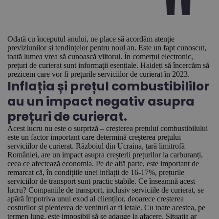
Odată cu începutul anului, ne place să acordăm atenție
previziunilor și tendințelor pentru noul an. Este un fapt cunoscut,
toată lumea vrea să cunoască viitorul. În comerțul electronic,
prețuri de curierat sunt informații esențiale. Haideți să încercăm să
prezicem care vor fi prețurile serviciilor de curierat în 2023.
Inflația și prețul combustibililor
au un impact negativ asupra
prețuri de curierat.
Acest lucru nu este o surpriză – creșterea prețului combustibilului
este un factor important care determină creșterea prețului
serviciilor de curierat. Războiul din Ucraina, țară limitrofă
României, are un impact asupra creșterii prețurilor la carburanți,
ceea ce afectează economia. Pe de altă parte, este important de
remarcat că, în condițiile unei inflații de 16-17%, prețurile
serviciilor de transport sunt practic stabile. Ce înseamnă acest
lucru? Companiile de transport, inclusiv serviciile de curierat, se
apără împotriva unui exod al clienților, deoarece creșterea
costurilor și pierderea de venituri ar fi letale. Cu toate acestea, pe
termen lung, este imposibil să se adauge la afacere. Situația ar