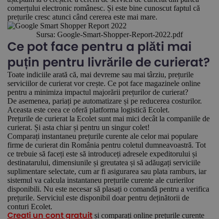
comerțului electronic românesc. Și este bine cunoscut faptul că
prețurile cresc atunci când cererea este mai mare.
Sursa: Google-Smart-Shopper-Report-2022.pdf
Ce pot face pentru a plăti mai
puțin pentru livrările de curierat?
Toate indiciile arată că, mai devreme sau mai târziu, prețurile
serviciilor de curierat vor crește. Ce pot face magazinele online
pentru a minimiza impactul majorării prețurilor de curierat?
De asemenea, pariați pe automatizare și pe reducerea costurilor.
Aceasta este ceea ce oferă platforma logistică Ecolet.
Prețurile de curierat la Ecolet sunt mai mici decât la companiile de
curierat. Și asta chiar și pentru un singur colet!
Comparați instantaneu prețurile curente ale celor mai populare
firme de curierat din România pentru coletul dumneavoastră. Tot
ce trebuie să faceți este să introduceți adresele expeditorului și
destinatarului, dimensiunile și greutatea și să adăugați serviciile
suplimentare selectate, cum ar fi asigurarea sau plata ramburs, iar
sistemul va calcula instantaneu prețurile curente ale curierilor
disponibili. Nu este necesar să plasați o comandă pentru a verifica
prețurile. Serviciul este disponibil doar pentru deținătorii de
conturi Ecolet.
și comparați online prețurile curente
Creați un cont gratuit