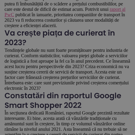
putea fi îmbunătățită de o scădere a prețului combustibililor, pe
care este destul de dificil de estimat acum. Potrivit unui
raport al
PwC
publicat în ianuarie, prioritatea companiilor de transport în
2023 va fi reducerea costurilor și căutarea unor modalități de
creștere a eficienței afacerii.
Va crește piața de curierat în
2023?
Tendințele globale nu sunt foarte promițătoare pentru industria de
curierat. Conform statisticilor, valoarea pieței globale a serviciilor
de logistică a fost aproape la fel ca în anul precedent. Ce înseamnă
acest lucru pentru perspectivele din 2023? Criza economică nu va
susține creșterea cererii de servicii de transport. Acesta este un
factor care frânează creșterea prețurilor serviciilor de curierat.
Întrebarea este: care sunt previziunile privind creșterea comerțului
electronic în 2023?
Constatări din raportul Google
Smart Shopper 2022
În secțiunea dedicată României, raportul Google prezintă rezultate
interesante. Ei bine, acesta arată că vânzările tradiționale cu
amănuntul sunt în creștere, în timp ce volumul vânzărilor online
rămâne la nivelul anului 2021. Asta înseamnă că nu trebuie să ne
așteptăm la o creștere a cererii de servicii de curierat din partea