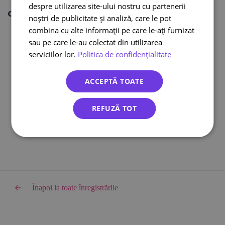
despre utilizarea site-ului nostru cu partenerii
Citește și:
noștri de publicitate și analiză, care le pot
Curier international
combina cu alte informații pe care le-ați furnizat
Curier online
sau pe care le-au colectat din utilizarea
DPD curier
serviciilor lor.
Politica de confidențialitate
Cargus Ship & Go
Integrari eCommerce
ACCEPTĂ TOATE
Lockere FANbox
Transport bicicleta curier
REFUZĂ TOT
Cargus livreaza sambata
Înapoi la toate înregistrările