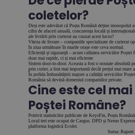
De ce pierde Poș
coletelor?
Deși este adevărat că Poșta Română deține monopolul asupr
cifra de afaceri anuală, concurența locală și internaționa
ale livrării prin curierat au cauzat acest lucru?
Viteza de livrare – companiile specializate de curierat op
în ziua următoare în marile orașe este ceva normal.
Eficiență și siguranță – acum calitatea serviciilor Poștei
doar mai rapide, ci și mai eficiente
Sistem door-to-door. Aceasta a fost o noutate absolută p
prin curier, a fost mai importantă decât prețul mai mare al 
În pofida îmbunătățirii majore a calității serviciilor Poșt
România să devină domeniul companiilor private.
Cine este cel mai
Poștei Române?
Potrivit statisticilor publicate de KeysFin, Poșta Română
Locul trei este ocupat de Cargus. DPD și Nemo Express su
platforma logistică Ecolet.
Sursa: Raport