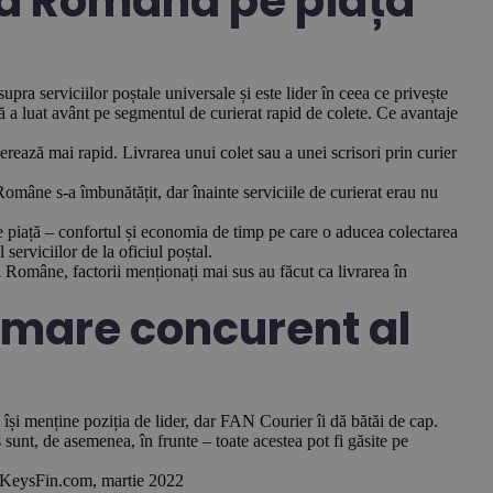
ta Română pe piața
a serviciilor poștale universale și este lider în ceea ce privește
lă a luat avânt pe segmentul de curierat rapid de colete. Ce avantaje
erează mai rapid. Livrarea unui colet sau a unei scrisori prin curier
 Române s-a îmbunătățit, dar înainte serviciile de curierat erau nu
e piață – confortul și economia de timp pe care o aducea colectarea
serviciilor de la oficiul poștal.
ei Române, factorii menționați mai sus au făcut ca livrarea în
 mare concurent al
 își menține poziția de lider, dar FAN Courier îi dă bătăi de cap.
nt, de asemenea, în frunte – toate acestea pot fi găsite pe
 KeysFin.com, martie 2022