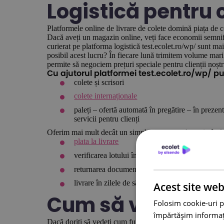
Logistică pentru 
Platformele online de livrare de colete domină piața de
Dacă aveți un magazin online, veți face economii semnific
curierat pe platforma logistică test.ecolet.ro/wp/ sunt ma
posibil acest lucru? În fiecare lună trimitem volume mari 
permite să negociem prețuri speciale pentru clienții noștr
Cu ajutorul platformei test.ecolet.ro/wp/ put
colete și scrisori
colete internaționale
paleți – ofertă automată în pregătire – în prezen
servicii pentru clienți
Oferim mai mult decât un simplu transport. Atunci când p
plata la livrare
verificarea lotului în prezența curierului
returnarea documentelor trimise semnate sau înr
livrare în zilele de sâmbătă (ofertă disponibilă 
Acest site web
Cum să vă înscrieț
Folosim cookie-uri p
împărtășim informații
Dacă doriți să vedeți cum funcționează platforma logistică