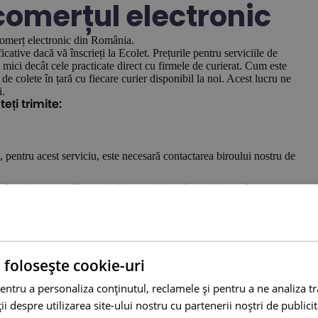
comerțul electronic
 comerț electronic din România.
ative dacă vă înscrieți la Ecolet. Prețurile pentru serviciile de
i mici decât cele practicate direct cu firmele de curierat. Cum este
de colete în țară cu fiecare curier disponibil la noi. Acest lucru ne
i.
eți trimite:
t, pentru acest serviciu, este necesară contactarea biroului nostru de
lasați o comandă, puteți alege următoarele servicii suplimentare:
egistrate
în mod condiționat)
 folosește cookie-uri
i la Ecolet?
entru a personaliza conținutul, reclamele și pentru a ne analiza t
 despre utilizarea site-ului nostru cu partenerii noștri de publicita
 Ecolet, o veți face fără riscuri. Nu există taxe de înregistrare sau