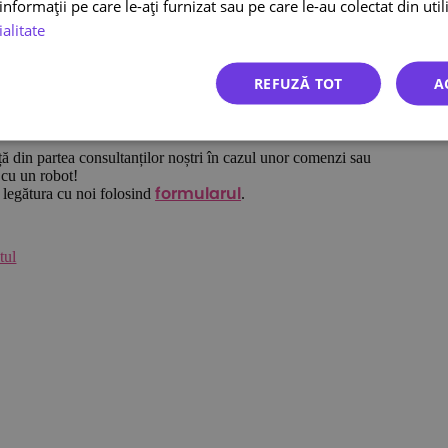
nformații pe care le-ați furnizat sau pe care le-au colectat din utili
ți numărul de colete pe care le trimiteți. Imediat, odată ce vă creați
ialitate
 din România, inclusiv FAN Courier și Cargus, cei mai mari
clienți Ecolet crește atât de rapid.
REFUZĂ TOT
A
ră, de asemenea, mașini de colectare de colete Sameday, DPD și
n punct la altul. Dezvoltăm în mod constant funcționalitatea
azinul online cu plug-in-uri dedicate sau cu ajutorul API-ului.
ță din partea consultanților noștri în cazul unor comenzi sau
 cu un robot!
 legătura cu noi folosind
.
formularul
tul