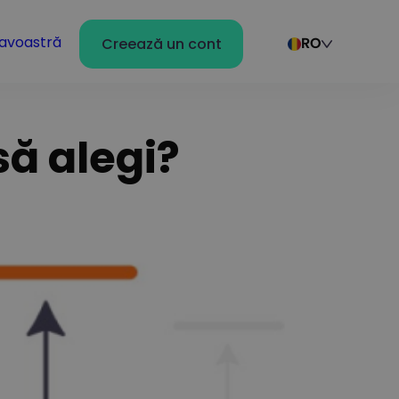
avoastră
Creează un cont
RO
să alegi?