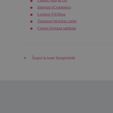
Cargus Ship & Go
Integrari eCommerce
Lockere FANbox
Transport bicicleta curier
Cargus livreaza sambata
Înapoi la toate înregistrările