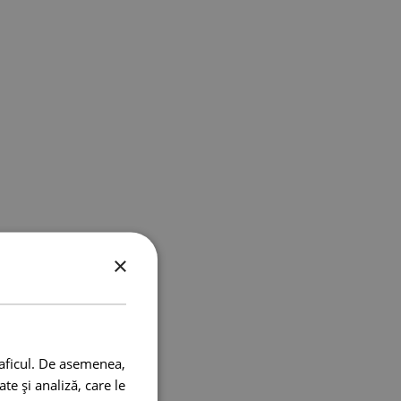
×
raficul. De asemenea,
te și analiză, care le