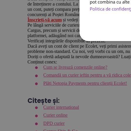
pot combina cu alte i
de întreținere a contului. La Ecolet, nu trebuie să declara
Politica de confidenț
un cont, puteți compara prețurile celor mai buni curieri
concurenți ai Poștei Române.
Înscrieți-vă acum
și vedeți cu ochii voștri de ce baza de 
Pe lângă serviciile de curierat tradiționale, Ecolet ofe
Cargus, precum și servicii de livrare și colectare de la u
platformei, adăugând noi caracteristici. Integrați-vă mag
Verificați integrările disponibile în prezent.
Dacă aveți un cont de client pe Ecolet, veți primi asisten
probleme non-standard. Cu noi, veți vorbi cu un om, nu
Doriți o ofertă adaptată la nevoile dumneavoastră? Luați
Conținut conex:
Cum se livrează comenzile online?
Comandă un curier ieftin pentru a vă ridica cole
Plăți Netopia Payments pentru clienții Ecolet!
Citește și:
Curier international
Curier online
DPD curier