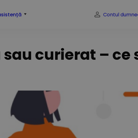
asistență
Contul dumne
au curierat – ce 