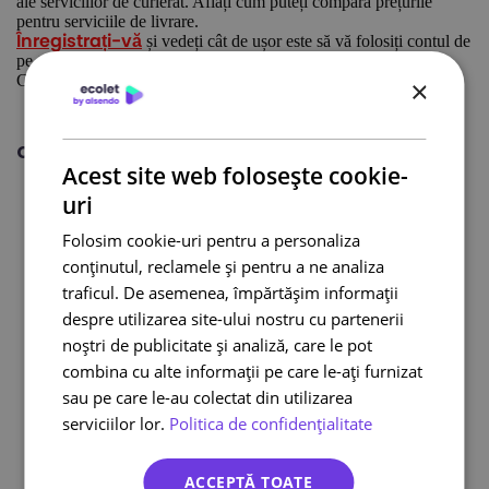
ale serviciilor de curierat. Aflați cum puteți compara prețurile
pentru serviciile de livrare.
și vedeți cât de ușor este să vă folosiți contul de
Înregistrați-vă
pe test.ecolet.ro/wp/
Citiți, este important:
×
Scam și phishing – ce este și cum să te aperi?
Citește și:
Acest site web folosește cookie-
Curier international
uri
Curier online
DPD curier
Folosim cookie-uri pentru a personaliza
Cargus Ship & Go
conținutul, reclamele și pentru a ne analiza
traficul. De asemenea, împărtășim informații
Integrari eCommerce
despre utilizarea site-ului nostru cu partenerii
Lockere FANbox
noștri de publicitate și analiză, care le pot
Transport bicicleta curier
combina cu alte informații pe care le-ați furnizat
Cargus livreaza sambata
sau pe care le-au colectat din utilizarea
serviciilor lor.
Politica de confidențialitate
ACCEPTĂ TOATE