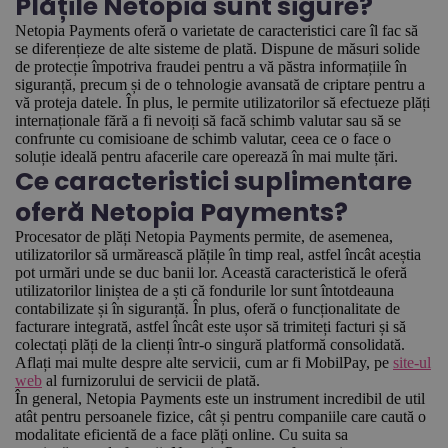
Plățile Netopia sunt sigure?
Netopia Payments oferă o varietate de caracteristici care îl fac să
se diferențieze de alte sisteme de plată. Dispune de măsuri solide
de protecție împotriva fraudei pentru a vă păstra informațiile în
siguranță, precum și de o tehnologie avansată de criptare pentru a
vă proteja datele. În plus, le permite utilizatorilor să efectueze plăți
internaționale fără a fi nevoiți să facă schimb valutar sau să se
confrunte cu comisioane de schimb valutar, ceea ce o face o
soluție ideală pentru afacerile care operează în mai multe țări.
Ce caracteristici suplimentare
oferă Netopia Payments?
Procesator de plăți Netopia Payments permite, de asemenea,
utilizatorilor să urmărească plățile în timp real, astfel încât aceștia
pot urmări unde se duc banii lor. Această caracteristică le oferă
utilizatorilor liniștea de a ști că fondurile lor sunt întotdeauna
contabilizate și în siguranță. În plus, oferă o funcționalitate de
facturare integrată, astfel încât este ușor să trimiteți facturi și să
colectați plăți de la clienți într-o singură platformă consolidată.
Aflați mai multe despre alte servicii, cum ar fi MobilPay, pe
site-ul
web
al furnizorului de servicii de plată.
În general, Netopia Payments este un instrument incredibil de util
atât pentru persoanele fizice, cât și pentru companiile care caută o
modalitate eficientă de a face plăți online. Cu suita sa