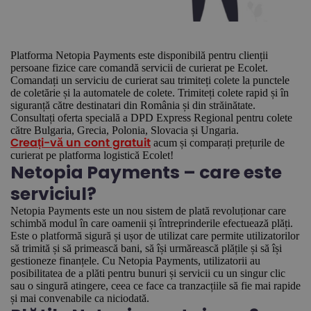
Platforma Netopia Payments este disponibilă pentru clienții
persoane fizice care comandă servicii de curierat pe Ecolet.
Comandați un serviciu de curierat sau trimiteți colete la punctele
de coletărie și la automatele de colete. Trimiteți colete rapid și în
siguranță către destinatari din România și din străinătate.
Consultați oferta specială a DPD Express Regional pentru colete
către Bulgaria, Grecia, Polonia, Slovacia și Ungaria.
acum și comparați prețurile de
Creați-vă un cont gratuit
curierat pe platforma logistică Ecolet!
Netopia Payments – care este
serviciul?
Netopia Payments este un nou sistem de plată revoluționar care
schimbă modul în care oamenii și întreprinderile efectuează plăți.
Este o platformă sigură și ușor de utilizat care permite utilizatorilor
să trimită și să primească bani, să își urmărească plățile și să își
gestioneze finanțele. Cu Netopia Payments, utilizatorii au
posibilitatea de a plăti pentru bunuri și servicii cu un singur clic
sau o singură atingere, ceea ce face ca tranzacțiile să fie mai rapide
și mai convenabile ca niciodată.