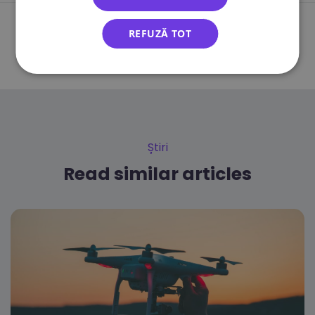
Înapoi la toate înregistrările
REFUZĂ TOT
Știri
Read similar articles