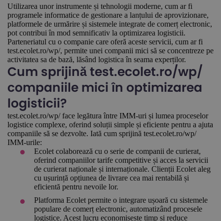
Utilizarea unor instrumente și tehnologii moderne, cum ar fi
programele informatice de gestionare a lanțului de aprovizionare,
platformele de urmărire și sistemele integrate de comerț electronic,
pot contribui în mod semnificativ la optimizarea logisticii.
Parteneriatul cu o companie care oferă aceste servicii, cum ar fi
test.ecolet.ro/wp/, permite unei companii mici să se concentreze pe
activitatea sa de bază, lăsând logistica în seama experților.
Cum sprijină test.ecolet.ro/wp/
companiile mici în optimizarea
logisticii?
test.ecolet.ro/wp/ face legătura între IMM-uri și lumea proceselor
logistice complexe, oferind soluții simple și eficiente pentru a ajuta
companiile să se dezvolte. Iată cum sprijină test.ecolet.ro/wp/
IMM-urile:
Ecolet colaborează cu o serie de companii de curierat,
oferind companiilor tarife competitive și acces la servicii
de curierat naționale și internaționale. Clienții Ecolet aleg
cu ușurință opțiunea de livrare cea mai rentabilă și
eficientă pentru nevoile lor.
Platforma Ecolet permite o integrare ușoară cu sistemele
populare de comerț electronic, automatizând procesele
logistice. Acest lucru economisește timp și reduce