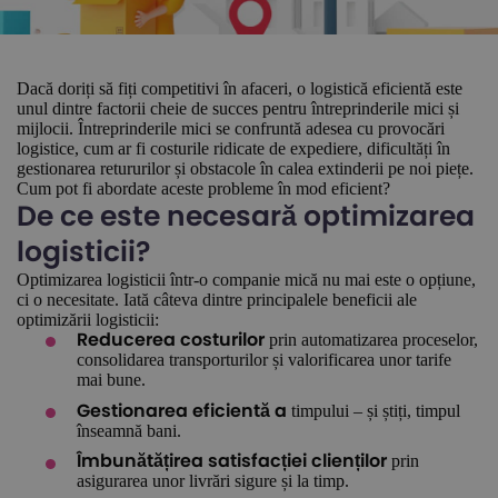
Dacă doriți să fiți competitivi în afaceri, o logistică eficientă este
unul dintre factorii cheie de succes pentru întreprinderile mici și
mijlocii. Întreprinderile mici se confruntă adesea cu provocări
logistice, cum ar fi costurile ridicate de expediere, dificultăți în
gestionarea retururilor și obstacole în calea extinderii pe noi piețe.
Cum pot fi abordate aceste probleme în mod eficient?
De ce este necesară optimizarea
logisticii?
Optimizarea logisticii într-o companie mică nu mai este o opțiune,
ci o necesitate. Iată câteva dintre principalele beneficii ale
optimizării logisticii:
prin automatizarea proceselor,
Reducerea costurilor
consolidarea transporturilor și valorificarea unor tarife
mai bune.
timpului – și știți, timpul
Gestionarea eficientă a
înseamnă bani.
prin
Îmbunătățirea satisfacției clienților
asigurarea unor livrări sigure și la timp.