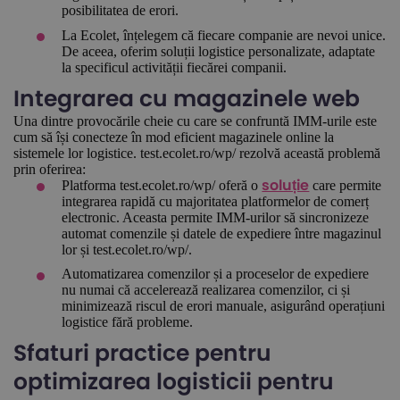
posibilitatea de erori.
La Ecolet, înțelegem că fiecare companie are nevoi unice.
De aceea, oferim soluții logistice personalizate, adaptate
la specificul activității fiecărei companii.
Integrarea cu magazinele web
Una dintre provocările cheie cu care se confruntă IMM-urile este
cum să își conecteze în mod eficient magazinele online la
sistemele lor logistice. test.ecolet.ro/wp/ rezolvă această problemă
prin oferirea:
Platforma test.ecolet.ro/wp/ oferă o
care permite
soluție
integrarea rapidă cu majoritatea platformelor de comerț
electronic. Aceasta permite IMM-urilor să sincronizeze
automat comenzile și datele de expediere între magazinul
lor și test.ecolet.ro/wp/.
Automatizarea comenzilor și a proceselor de expediere
nu numai că accelerează realizarea comenzilor, ci și
minimizează riscul de erori manuale, asigurând operațiuni
logistice fără probleme.
Sfaturi practice pentru
optimizarea logisticii pentru