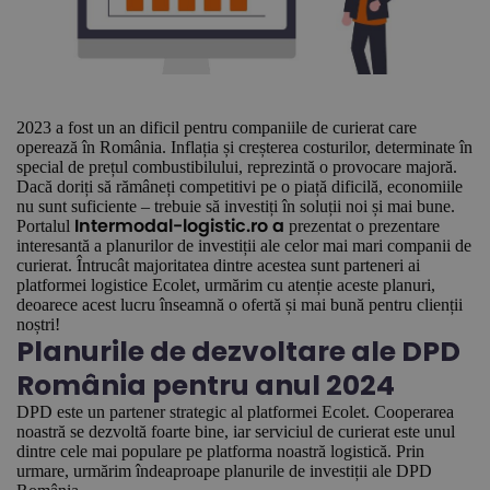
2023 a fost un an dificil pentru companiile de curierat care
operează în România. Inflația și creșterea costurilor, determinate în
special de prețul combustibilului, reprezintă o provocare majoră.
Dacă doriți să rămâneți competitivi pe o piață dificilă, economiile
nu sunt suficiente – trebuie să investiți în soluții noi și mai bune.
Portalul
prezentat o prezentare
Intermodal-logistic.ro a
interesantă a planurilor de investiții ale celor mai mari companii de
curierat. Întrucât majoritatea dintre acestea sunt parteneri ai
platformei logistice Ecolet, urmărim cu atenție aceste planuri,
deoarece acest lucru înseamnă o ofertă și mai bună pentru clienții
noștri!
Planurile de dezvoltare ale DPD
România pentru anul 2024
DPD este un partener strategic al platformei Ecolet. Cooperarea
noastră se dezvoltă foarte bine, iar serviciul de curierat este unul
dintre cele mai populare pe platforma noastră logistică. Prin
urmare, urmărim îndeaproape planurile de investiții ale DPD