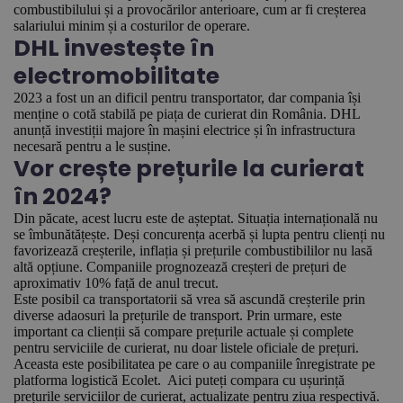
combustibilului și a provocărilor anterioare, cum ar fi creșterea
salariului minim și a costurilor de operare.
DHL investește în
electromobilitate
2023 a fost un an dificil pentru transportator, dar compania își
menține o cotă stabilă pe piața de curierat din România. DHL
anunță investiții majore în mașini electrice și în infrastructura
necesară pentru a le susține.
Vor crește prețurile la curierat
în 2024?
Din păcate, acest lucru este de așteptat. Situația internațională nu
se îmbunătățește. Deși concurența acerbă și lupta pentru clienți nu
favorizează creșterile, inflația și prețurile combustibililor nu lasă
altă opțiune. Companiile prognozează creșteri de prețuri de
aproximativ 10% față de anul trecut.
Este posibil ca transportatorii să vrea să ascundă creșterile prin
diverse adaosuri la prețurile de transport. Prin urmare, este
important ca clienții să compare prețurile actuale și complete
pentru serviciile de curierat, nu doar listele oficiale de prețuri.
Aceasta este posibilitatea pe care o au companiile înregistrate pe
platforma logistică Ecolet. Aici puteți compara cu ușurință
prețurile serviciilor de curierat, actualizate pentru ziua respectivă.