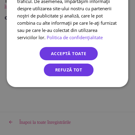
traficul. De asemenea, împărtășim informații
Textul integral al articolului este disponibil la
intermodal-
logistic.ro
.
despre utilizarea site-ului nostru cu partenerii
noștri de publicitate și analiză, care le pot
Citește și:
combina cu alte informații pe care le-ați furnizat
Curier international
sau pe care le-au colectat din utilizarea
Curier online
serviciilor lor.
Politica de confidențialitate
DPD curier
Cargus Ship & Go
ACCEPTĂ TOATE
Integrari eCommerce
Lockere FANbox
REFUZĂ TOT
Transport bicicleta curier
Cargus livreaza sambata
Înapoi la toate înregistrările