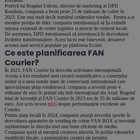
România.
Potrivit lui Bogdan Udroiu, director de marketing al DPD
România, compania a livrat peste 25 de milioane de colete în
2023. Este mai mult decât numărul cetățenilor români. Pentru a-și
menține poziția de lider, compania intenționează să își extindă
rețeaua existentă de centre logistice și puncte de curierat locale.
De asemenea, DPD intenționează să investească în dezvoltarea
livrărilor transfrontaliere. Acest lucru este binevenit, deoarece
acestea sunt servicii populare pe platforma Ecolet.
Ce este planificarea FAN
Courier?
În 2023, FAN Courier își dezvolta activitatea internațională.
Acesta a fost rezultatul unei creșteri semnificative a comerțului
online și a unui număr mare de comercianți internaționali care
aprovizionau piața românească. compania a investit peste 4
milioane de euro în primul său hub internațional din Arad. Bugetul
total de investiții al FAN Courier în 2023 era de 35 de milioane de
euro. Am scris recent
despre performanțele excelente ale
aici
Courier.
Pentru piața locală în 2024, compania anunță investiții sporite în
dezvoltarea aparatelor de vending de colete FAN BOX și investiții
suplimentare în direcția unei mai bune eficiențe de mediu.
Compania speră să mențină creșterea afacerii, în pofida viitoarelor
modificări fiscale, a potențialelor creșteri ale prețului