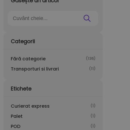
Găsește un articol
Categorii
Fără categorie
(136)
Transporturi si livrari
(11)
Etichete
Curierat express
(1)
Palet
(1)
POD
(1)