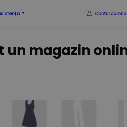
asistență
Contul dumne
at un magazin onlin