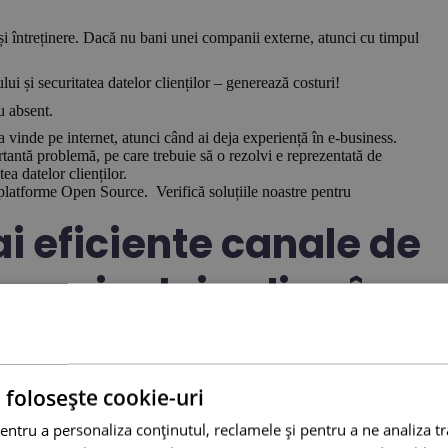
 și întreținere. Dacă nu bani unei companii externe, atunci cu timpul
ui și securitatea datelor clienților – generează costuri!
au absent.
vinde pe internet, atunci când ai deja experiență în e-business.
tantă problemă, pe care trebuie să o rezolvi e reprezentată de
ea datelor clienților.
 platforme Open Source. Verifică soluțiile noastre pentru
i eficiente canale de
gazinului online în
u este suficientă. Dacă vrei să administrezi, efficient, vânzările pe
 folosește cookie-uri
ce-ul tău sunt:
entru a personaliza conținutul, reclamele și pentru a ne analiza t