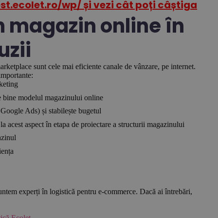
st.ecolet.ro/wp/ și vezi cât poți câștiga
un magazin online în
uzii
rketplace sunt cele mai eficiente canale de vânzare, pe internet.
 importante:
keting
lege bine modelul magazinului online
Google Ads) și stabilește bugetul
 acest aspect în etapa de proiectare a structurii magazinului
azinul
iența
 Suntem experți în logistică pentru e-commerce. Dacă ai întrebări,
tică Ecolet