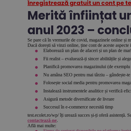
Înregistrează gratuit un cont pe te
Merită înființat 
anul 2023 – concl
Se pare că în vremurile de covid, magazinele online și ma
Dacă dorești să vinzi online, ține cont de aceste aspecte
Elaborează un plan de afaceri și un plan de mar
Fii realist – evaluează-ți sincer abilitățile și a
Planifică promovarea magazinului (de exemplu 
Nu amâna SEO pentru mai târziu – gândește-te la
Folosește social media pentru promovarea mag
Instalează instrumentele analitice și verifică efic
Asigură metode diversificate de livrare
Succesul în e-commerce necesită timp
test.ecolet.ro/wp/ îți urează succes și-ți oferă asistență.
contactează-ne
.
Află mai multe:
Firme de curierat disponibile pe platforma logis