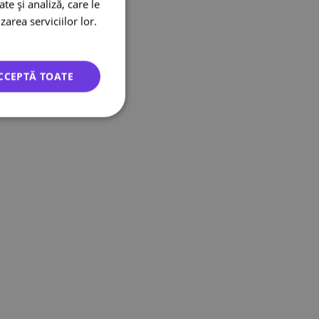
te și analiză, care le
zarea serviciilor lor.
CCEPTĂ TOATE