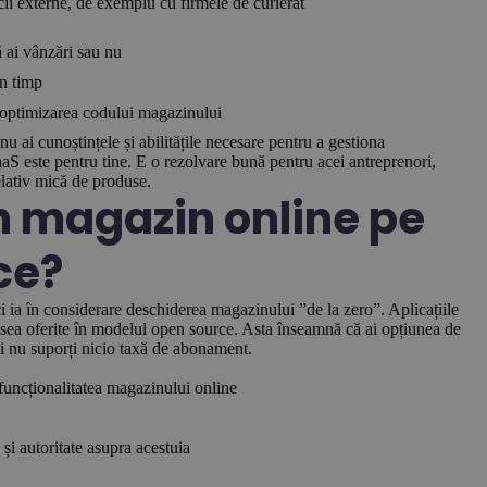
cii externe, de exemplu cu firmele de curierat
ă ai vânzări sau nu
în timp
 optimizarea codului magazinului
nu ai cunoștințele și abilitățile necesare pentru a gestiona
aaS este pentru tine. E o rezolvare bună pentru acei antreprenori,
elativ mică de produse.
un magazin online pe
ce?
 ia în considerare deschiderea magazinului ”de la zero”. Aplicațiile
sea oferite în modelul open source. Asta înseamnă că ai opțiunea de
 și nu suporți nicio taxă de abonament.
 funcționalitatea magazinului online
 și autoritate asupra acestuia