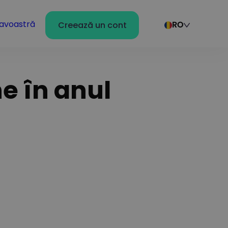
avoastră
Creează un cont
RO
e în anul