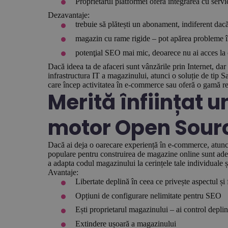
Proprietarul platformei oferă integrarea cu servi
Dezavantaje:
trebuie să plătești un abonament, indiferent dac
magazin cu rame rigide – pot apărea probleme 
potenţial SEO mai mic, deoarece nu ai acces la
Dacă ideea ta de afaceri sunt vânzările prin Internet, dar 
infrastructura IT a magazinului, atunci o soluție de tip S
care încep activitatea în e-commerce sau oferă o gamă r
Merită înființat 
motor Open Sour
Dacă ai deja o oarecare experiență în e-commerce, atunci
populare pentru construirea de magazine online sunt ade
a adapta codul magazinului la cerințele tale individuale
Avantaje:
Libertate deplină în ceea ce privește aspectul și
Opțiuni de configurare nelimitate pentru SEO
Ești proprietarul magazinului – ai control deplin
Extindere ușoară a magazinului