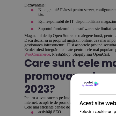
Dezavantaje:
Nu e gratuit! Plătești pentru server, configurare
tău.
Ești responsabil de IT, disponibilitatea magazinul
Suportul furnizorului de software este limitat s
Magazinul de tip Open Source e o alegere bună, pentru a 
Dacă decizi să ai propriul magazin online, cea mai impor
gestionarea infrastructurii IT și aspectele privind securitat
Ecolet oferă integrări dedicate pentru cele mai populare
WooCommerce
, PrestaShop, Shopify sau OpenCart.
Care sunt cele ma
promovare ale ma
2023?
Pentru a avea succes pe Internet, o idee bună de afaceri n
Acest site web
Internet, ocupă-te de promovare.
Cele mai eficiente canale de promovare pentru e-commer
Folosim cookie-uri p
activități SEO