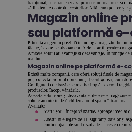
tradițional, se caracterizează prin costuri mai mici și o p
să fii atent, e controlul costurilor. Află, cum poți crește 
Magazin online p
sau platformă 
Prima ta alegere reprezintă tehnologia magazinului onlin
făcute, bazate pe abonament. A doua ar fi pornirea magaz
Ambele soluții au avantaje și dezavantaje. În funcție de e
mai bună.
Magazin online pe platformă e-c
Există multe companii, care oferă soluții finale de maga
poți conecta propriul domeniu și-l configurezi, cum doreș
Configurația de bază este relativ simplă, sistemul te gh
produselor, începi vânzările.
Această soluție are și dezavantaje, deoarece magazinele 
soluție amintește de închirierea unui spațiu într-un mall – 
Avantaje:
Start ușor – începi vânzările, aproape imediat 
Chestiunile legate de IT, siguranța datelor și as
confidențialitate sunt rezolvate – acestea reprez