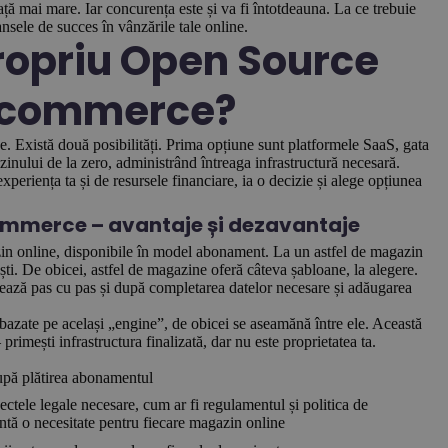
iață mai mare. Iar concurența este și va fi întotdeauna. La ce trebuie
șansele de succes în vânzările tale online.
ropriu Open Source
e-commerce?
e. Există două posibilități. Prima opțiune sunt platformele SaaS, gata
inului de la zero, administrând întreaga infrastructură necesară.
xperiența ta și de resursele financiare, ia o decizie și alege opțiunea
ommerce – avantaje și dezavantaje
zin online, disponibile în model abonament. La un astfel de magazin
ti. De obicei, astfel de magazine oferă câteva șabloane, la alegere.
idează pas cu pas și după completarea datelor necesare și adăugarea
bazate pe același „engine”, de obicei se aseamănă între ele. Această
primești infrastructura finalizată, dar nu este proprietatea ta.
după plătirea abonamentul
pectele legale necesare, cum ar fi regulamentul și politica de
intă o necesitate pentru fiecare magazin online