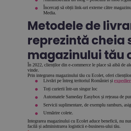
Încercați să obții link-uri externe către magazinu
Media.
Metodele de livra
reprezintă cheia 
magazinului tău 
În 2022, clienților din e-commerce le place să aibă de ale
vinde.
Prin integrarea magazinului tău cu Ecolet, oferi clienților
Livrări pe întreg teritoriul României și
expedier
Toți curierii într-un singur loc
Automatele Sameday Easybox și rețeaua de pun
Servicii suplimentare, de exemplu ramburs, asig
Urmărire colete.
Integrarea magazinului cu Ecolet aduce beneficii, nu numai
facilă și administrarea logisticii e-business-ului tău.