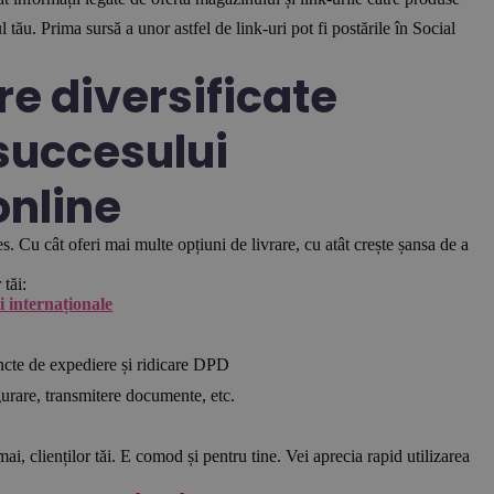
l tău. Prima sursă a unor astfel de link-uri pot fi postările în Social
re diversificate
succesului
online
s. Cu cât oferi mai multe opțiuni de livrare, cu atât crește șansa de a
 tăi:
i internaționale
cte de expediere și ridicare DPD
urare, transmitere documente, etc.
, clienților tăi. E comod și pentru tine. Vei aprecia rapid utilizarea