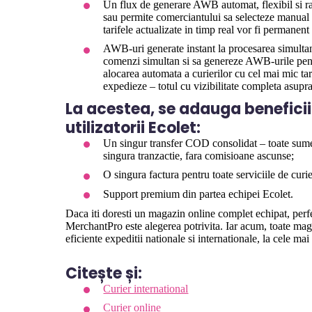
Un flux de generare AWB automat, flexibil si ra
sau permite comerciantului sa selecteze manual 
tarifele actualizate in timp real vor fi permanent 
AWB-uri generate instant la procesarea simulta
comenzi simultan si sa genereze AWB-urile pentr
alocarea automata a curierilor cu cel mai mic tari
expedieze – totul cu vizibilitate completa asupra
La acestea, se adauga beneficiil
utilizatorii Ecolet:
Un singur transfer COD consolidat – toate sumel
singura tranzactie, fara comisioane ascunse;
O singura factura pentru toate serviciile de curie
Support premium din partea echipei Ecolet.
Daca iti doresti un magazin online complet echipat, perfect
MerchantPro este alegerea potrivita. Iar acum, toate mag
eficiente expeditii nationale si internationale, la cele ma
Citește și:
Curier international
Curier online