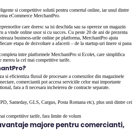
igente si competitive solutii pentru comertul online, iar unul dintre
atforma eCommerce MerchantPro.
reprenorilor care doresc sa isi deschida sau sa opereze un magazin
ru a vinde online usor si cu succes. Cu peste 20 de ani de prezenta
istreaza business-urile online pe platforma, MerchantPro ajuta
iecare etapa de dezvoltare a afacerii – de la startup-uri tinere si pana
completa intre platformele MerchantPro si Ecolet, care simplifica
e mereu la cel mai competitive tarife.
hantPro?
za si eficientiza fluxul de procesare a comenzilor din magazinele
ectare, comerciantii pot accesa serviciile celor mai importante
ional, fara a fi necesara incheierea de contracte separate.
 DPD, Sameday, GLS, Cargus, Posta Romana etc), plus unii dintre cei
 mai competitive tarife, fara limite de volum
e avantaje majore pentru comercianti,