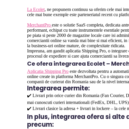
La Ecolet
, ne propunem continuu sa oferim cele mai intel
cele mai bune exemple este parteneriatul recent cu pl
MerchantPro
este o solutie SaaS completa, dedicata ant
performant, echipat cu toate instrumentele esentiale pent
pe piata si peste 2000 de magazine locale care isi admin
comerciantii online sa vanda mai bine si mai eficient, in f
la business-uri online mature, de complexitate ridicata.
Impreuna, am gandit aplicatia Shipping Pro, o integrare 
procesul de expediere si care ajuta comerciantii sa livrez
Ce ofera integrarea Ecolet – Merc
Aplicatia Shipping Pro
este dezvoltata pentru a automati
online create in platforma MerchantPro. Cu o singura con
companii de curierat din Romania sau de la nivel internat
Integrarea permite:
✔️ Livrari prin orice curier din Romania (Fan Courier,
mai cunoscuti curieri internationali (FedEx, DHL, UPS)
✔️ Livrari clasice la adresa + livrari in lockere – la cele
In plus, integrarea ofera si alt
precum: