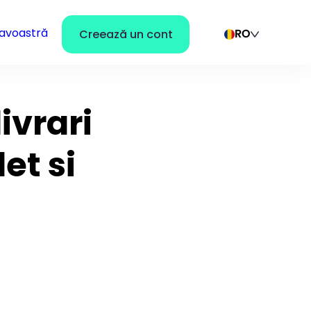
avoastră
Creează un cont
RO
ivrari
et si