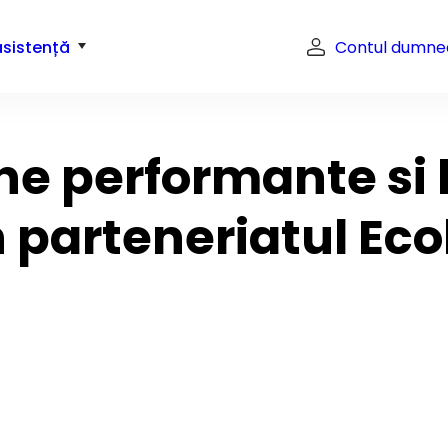
asistență
Contul dumne
e performante si l
 parteneriatul Ecol