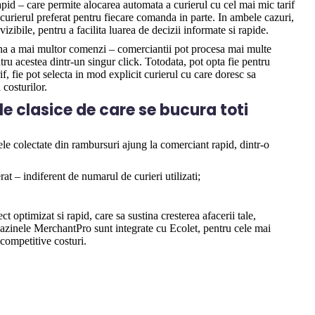
pid – care permite alocarea automata a curierul cu cel mai mic tarif
curierul preferat pentru fiecare comanda in parte. In ambele cazuri,
vizibile, pentru a facilita luarea de decizii informate si rapide.
na a mai multor comenzi – comerciantii pot procesa mai multe
u acestea dintr-un singur click. Totodata, pot opta fie pentru
f, fie pot selecta in mod explicit curierul cu care doresc sa
 costurilor.
e clasice de care se bucura toti
e colectate din rambursuri ajung la comerciant rapid, dintr-o
rat – indiferent de numarul de curieri utilizati;
 optimizat si rapid, care sa sustina cresterea afacerii tale,
azinele MerchantPro sunt integrate cu Ecolet, pentru cele mai
i competitive costuri.