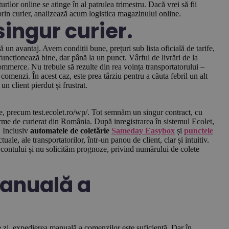
rilor online se atinge în al patrulea trimestru. Dacă vrei să fii
rin curier, analizează acum logistica magazinului online.
singur curier.
un avantaj. Avem condiții bune, prețuri sub lista oficială de tarife,
funcționează bine, dar până la un punct. Vârful de livrări de la
-commerce. Nu trebuie să rezulte din rea voința transportatorului –
omenzi. În acest caz, este prea târziu pentru a căuta febril un alt
un client pierdut și frustrat.
ne, precum test.ecolet.ro/wp/. Tot semnăm un singur contract, cu
irme de curierat din România. După inregistrarea în sistemul Ecolet,
. Inclusiv
automatele de coletărie
Sameday Easybox
și
punctele
uale, ale transportatorilor, într-un panou de client, clar și intuitiv.
 contului și nu solicităm prognoze, privind numărului de colete
manuală a
 zi, expedierea manuală a comenzilor este suficientă. Dar în