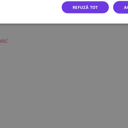
edia colete, iar contul din sistem este gratuit și pe perioadă
REFUZĂ TOT
A
gle?