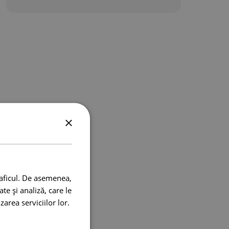
×
raficul. De asemenea,
te și analiză, care le
zarea serviciilor lor.