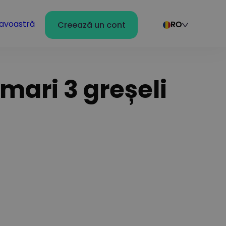
avoastră
Creează un cont
RO
mari 3 greșeli