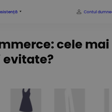
asistență
Contul dumne
mmerce: cele mai 
i evitate?