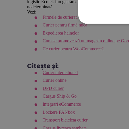
logistic Ecolet. Înregistrarea nu impune necesită de a exp
nedeterminată.
Vezi:
Firmele de curierat, disponibile pe Ecolet
.
Curier pentru firmă mică
Expedierea hainelor
Cum se promovează un magazin online pe Goo
Ce curier pentru WooCommerce?
Citește și:
Curier international
Curier online
DPD curier
Cargus Ship & Go
Integrari eCommerce
Lockere FANbox
Transport bicicleta curier
Cargus livreaza sambata