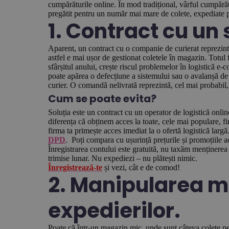
cumpărăturile online. În mod tradițional, vârful cumpărătu
pregătit pentru un număr mai mare de colete, expediate p
1. Contract cu un 
Aparent, un contract cu o companie de curierat reprezintă 
astfel e mai ușor de gestionat coletele în magazin. Totul 
sfârșitul anului, crește riscul problemelor în logistică e
poate apărea o defecțiune a sistemului sau o avalanșă de c
curier. O comandă nelivrată reprezintă, cel mai probabil, 
Cum se poate evita?
Soluția este un contract cu un operator de logistică onli
diferența că obținem acces la toate, cele mai populare, f
firma ta primește acces imediat la o ofertă logistică largă
DPD
. Poți compara cu ușurință prețurile și promoțiile act
Înregistrarea contului este gratuită, nu taxăm menținerea
trimise lunar. Nu expediezi – nu plătești nimic.
Înregistrează-te
și vezi, cât e de comod!
2. Manipularea 
expedierilor.
Poate că într-un magazin mic, unde sunt câteva colete pe