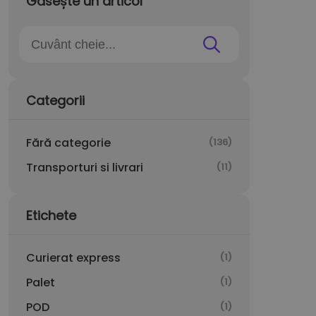
Găsește un articol
Categorii
Fără categorie
(136)
Transporturi si livrari
(11)
Etichete
Curierat express
(1)
Palet
(1)
POD
(1)