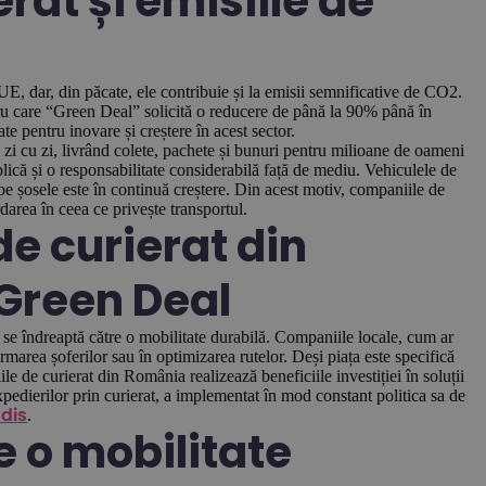
erat și emisiile de
 UE, dar, din păcate, ele contribuie și la emisii semnificative de CO2.
ntru care “Green Deal” solicită o reducere de până la 90% până în
te pentru inovare și creștere în acest sector.
 zi cu zi, livrând colete, pachete și bunuri pentru milioane de oameni
plică și o responsabilitate considerabilă față de mediu. Vehiculele de
 pe șosele este în continuă creștere. Din acest motiv, companiile de
area în ceea ce privește transportul.
de curierat din
Green Deal
, se îndreaptă către o mobilitate durabilă. Companiile locale, cum ar
ormarea șoferilor sau în optimizarea rutelor. Deși piața este specifică
ile de curierat din România realizează beneficiile investiției în soluții
dierilor prin curierat, a implementat în mod constant politica sa de
.
dis
e o mobilitate