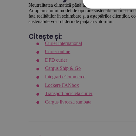
Neutralitatea climatică până în 2050 reprezintă o provoca
Adoptarea unui model de operare sustenabil nu înseamnă d
fața realităților în schimbare și a așteptărilor clienților,
sustenabile vor fi liderii de piață ai viitorului.
Citește și:
Curier international
Curier online
DPD curier
Cargus Ship & Go
Integrari eCommerce
Lockere FANbox
Transport bicicleta curier
Cargus livreaza sambata