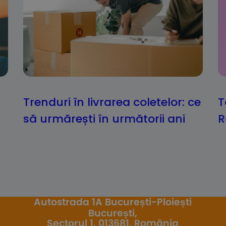
Trenduri în livrarea coletelor: ce
T
să urmărești în următorii ani
R
Autostrada 1A București-Ploiești
București,
Sectorul 1, 013681, România