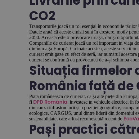
Livrările prin curi
CO2
Transporturile joacă un rol esențial în economiile țărilor
Datele arată că aceste emisii sunt în creștere, motiv pe
2050. Aceasta este o provocare uriașă, dar și o oportunita
Companiile de curierat joacă un rol important în viața de
din întreaga Europă. Cu toate acestea, aceste servicii im
curierat emit gaze cu efect de seră, iar numărul acestora
curierat se confruntă cu provocarea de a-și schimba abord
Situația firmelor 
România față de 
Piața românească de curierat, ca și alte piețe din Europa
fi
, investesc în vehicule electrice, în f
DPD România
din cauza infrastructurii și a poziției geografice, compani
ecologice. CARGUS, unul dintre liderii din domeniul expe
sustenabilitate, care a fost recunoscută recent de
EcoVa
Pași practici cătr