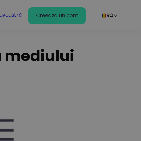
avoastră
Creează un cont
RO
ia mediului