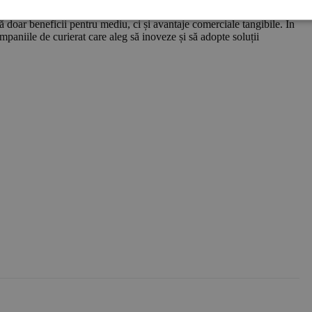
re, dar și o oportunitate uriașă pentru companiile de curierat.
oar beneficii pentru mediu, ci și avantaje comerciale tangibile. În
 companiile de curierat care aleg să inoveze și să adopte soluții