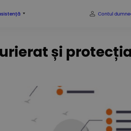
asistență
Contul dumne
urierat și protecț