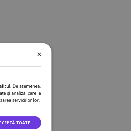
×
raficul. De asemenea,
te și analiză, care le
zarea serviciilor lor.
CCEPTĂ TOATE