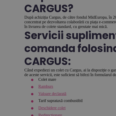
CARGUS?
După achiziția Cargus, de către fondul MidEuropa, în 20
concentrat pe dezvoltarea colaborării cu piața e-commerce
în livrarea de colete standard, cu greutate mai mică.
Servicii supliment
comanda folosind
CARGUS:
Când expediezi un colet cu Cargus, ai la dispoziție o gam
de aceste servicii, este suficient să bifezi în formularul 
Colet mare
Ramburs
Valoare declarată
Tarif suprataxă combustibil
Deschidere colet
Redirecţionare