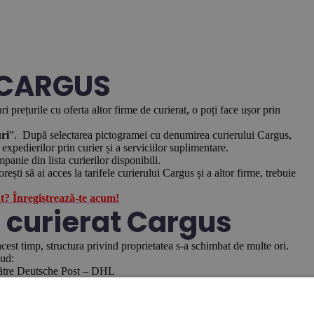
i CARGUS
 prețurile cu oferta altor firme de curierat, o poți face ușor prin
ri
”. După selectarea pictogramei cu denumirea curierului Cargus,
a expedierilor prin curier și a serviciilor suplimentare.
panie din lista curierilor disponibili.
ești să ai acces la tarifele curierului Cargus și a altor firme, trebuie
nt? Înregistrează-te acum!
de curierat Cargus
cest timp, structura privind proprietatea s-a schimbat de multe ori.
lud:
 către Deutsche Post – DHL
ent Curier și redenumirea firmei în
Urgent Cargus