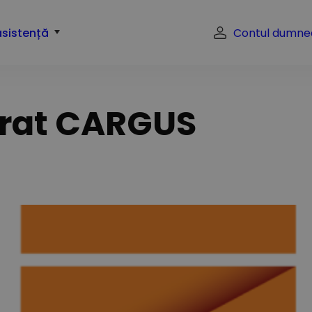
asistență
Contul dumne
erat CARGUS