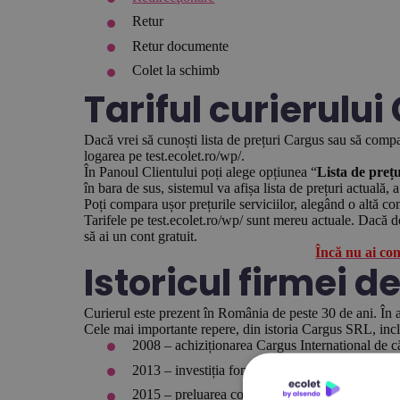
Retur
Retur documente
Colet la schimb
Tariful curierulu
Dacă vrei să cunoști lista de prețuri Cargus sau să compari
logarea pe test.ecolet.ro/wp/.
În Panoul Clientului poți alege opțiunea “
Lista de prețu
în bara de sus, sistemul va afișa lista de prețuri actuală, 
Poți compara ușor prețurile serviciilor, alegând o altă com
Tarifele pe test.ecolet.ro/wp/ sunt mereu actuale. Dacă dor
să ai un cont gratuit.
Încă nu ai co
Istoricul firmei 
Curierul este prezent în România de peste 30 de ani. În a
Cele mai importante repere, din istoria Cargus SRL, inc
2008 – achiziționarea Cargus International de
2013 – investiția fondului Abris Capital
2015 – preluarea concurentului local, firma Urg