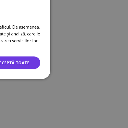
raficul. De asemenea,
te și analiză, care le
zarea serviciilor lor.
CCEPTĂ TOATE