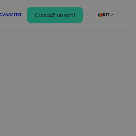
avoastră
Creează un cont
RO