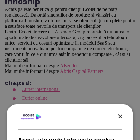
Innoship
Achiziția este benefică și pentru clienții Ecolet de pe piața
românească. Datorită sinergiilor de produse și vânzări cu
platforma Innoship, va fi posibil să se ofere soluții complete pentru
a satisface toate nevoile de transport ale clienților.
Pentru Ecolet, trecerea la Alsendo Group reprezintă nu numai o
oportunitate de dezvoltare ulterioară, ci și accesul la tehnologii
unice, servicii cu costuri optimizate în modelul SaaS sau
instrumente inovatoare pentru companiile de comerț electronic,
care vor fi în cele din urmă atât în beneficiul companiei, cât și al
clienților săi.
Mai multe informații despre
Alsendo
Mai multe informații despre
Abris Capital Partners
Citește și:
Curier international
Curier online
DPD curier
×
Cargus Ship & Go
Integrari eCommerce
Lockere FANbox