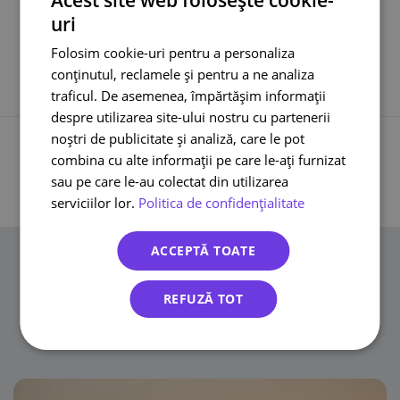
Acest site web folosește cookie-
Transport bicicleta curier
uri
Cargus livreaza sambata
Folosim cookie-uri pentru a personaliza
conținutul, reclamele și pentru a ne analiza
traficul. De asemenea, împărtășim informații
despre utilizarea site-ului nostru cu partenerii
noștri de publicitate și analiză, care le pot
Înapoi la toate înregistrările
combina cu alte informații pe care le-ați furnizat
sau pe care le-au colectat din utilizarea
serviciilor lor.
Politica de confidențialitate
ACCEPTĂ TOATE
Știri
REFUZĂ TOT
Read similar articles