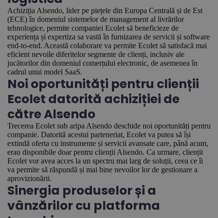
Achiziția Alsendo, lider pe piețele din Europa Centrală și de Est
(ECE) în domeniul sistemelor de management al livrărilor
tehnologice, permite companiei Ecolet să beneficieze de
experiența și expertiza sa vastă în furnizarea de servicii și software
end-to-end. Această colaborare va permite Ecolet să satisfacă mai
eficient nevoile diferitelor segmente de clienți, inclusiv ale
jucătorilor din domeniul comerțului electronic, de asemenea în
cadrul unui model SaaS.
Noi oportunități pentru clienții
Ecolet datorită achiziției de
către Alsendo
Trecerea Ecolet sub aripa Alsendo deschide noi oportunități pentru
companie. Datorită acestui parteneriat, Ecolet va putea să își
extindă oferta cu instrumente și servicii avansate care, până acum,
erau disponibile doar pentru clienții Alsendo. Ca urmare, clienții
Ecolet vor avea acces la un spectru mai larg de soluții, ceea ce îi
va permite să răspundă și mai bine nevoilor lor de gestionare a
aprovizionării.
Sinergia produselor și a
vânzărilor cu platforma