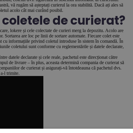
tră, vă rugăm să așteptați curierul la ora stabilită. Dacă ați ales să
oletul acolo cât mai curând posibil.
coletele de curierat?
dicare, lokere și cele colectate de curieri merg la depozitu. Acolo are
r. Sortarea are loc pe linii de sortare automate. Fiecare colet este
 cu informațiile privind coletul introduse în sistem în comandă. În
iunile coletului sunt conforme cu reglementările și datele declarate,
tre datele declarate și cele reale, pachetul este direcționat către
mpul de livrare – în plus, aceasta determină compania de curierat să
ompaniilor de curierat și asigurați-vă întotdeauna că pachetul dvs.
a-l trimite.