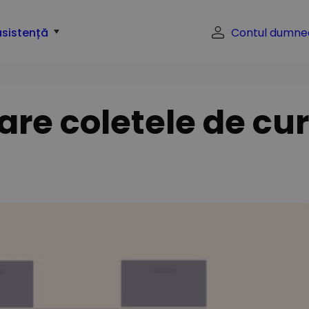
asistență
Contul dumne
re coletele de cur