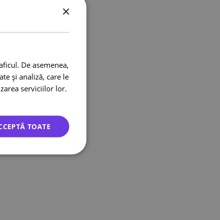
×
raficul. De asemenea,
te și analiză, care le
zarea serviciilor lor.
CCEPTĂ TOATE