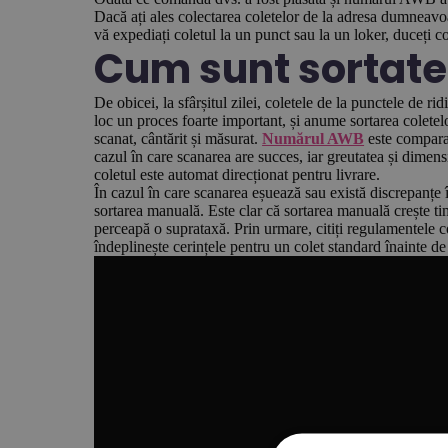
Dacă ați ales colectarea coletelor de la adresa dumneavoas
vă expediați coletul la un punct sau la un loker, duceți c
Cum sunt sortate 
De obicei, la sfârșitul zilei, coletele de la punctele de ri
loc un proces foarte important, și anume sortarea coletelo
scanat, cântărit și măsurat.
Numărul AWB
este comparat
cazul în care scanarea are succes, iar greutatea și dimens
coletul este automat direcționat pentru livrare.
În cazul în care scanarea eșuează sau există discrepanțe în
sortarea manuală. Este clar că sortarea manuală crește ti
perceapă o suprataxă. Prin urmare, citiți regulamentele c
îndeplinește cerințele pentru un colet standard înainte de 