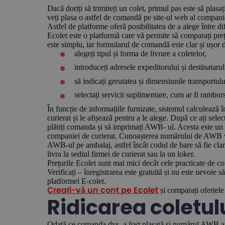
Dacă doriți să trimiteți un colet, primul pas este să pla
veți plasa o astfel de comandă pe site-ul web al companie
Astfel de platforme oferă posibilitatea de a alege între dif
Ecolet este o platformă care vă permite să comparați preț
este simplu, iar formularul de comandă este clar și ușor 
alegeți tipul și forma de livrare a coletelor,
introduceți adresele expeditorului și destinataru
să indicați greutatea și dimensiunile transportulu
selectați servicii suplimentare, cum ar fi rambur
În funcție de informațiile furnizate, sistemul calculează 
curierat și le afișează pentru a le alege. După ce ați selec
plătiți comanda și să imprimați AWB- ul. Acesta este un 
companiei de curierat. Cunoașterea numărului de AWB vă 
AWB-ul pe ambalaj, astfel încât codul de bare să fie clar v
livra la sediul firmei de curierat sau la un loker.
Prețurile Ecolet sunt mai mici decât cele practicate de co
Verificați – înregistrarea este gratuită și nu este nevoie
platformei E-colet.
și comparați ofertele 
Creați-vă un cont pe Ecolet
Ridicarea coletul
Odată ce comanda dvs. a fost plasată și numărul AWB atrib