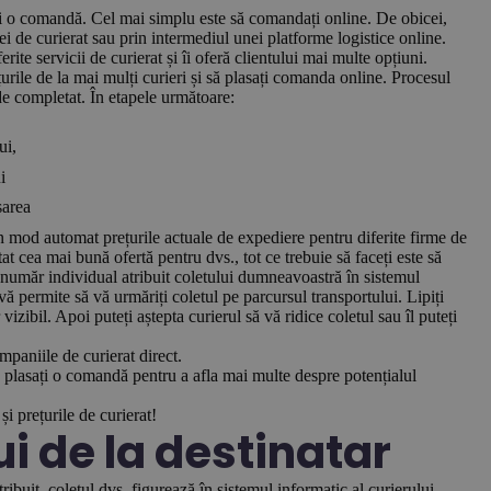
sați o comandă. Cel mai simplu este să comandați online. De obicei,
i de curierat sau prin intermediul unei platforme logistice online.
erite servicii de curierat și îi oferă clientului mai multe opțiuni.
urile de la mai mulți curieri și să plasați comanda online. Procesul
de completat. În etapele următoare:
lui,
i
sarea
în mod automat prețurile actuale de expediere pentru diferite firme de
tat cea mai bună ofertă pentru dvs., tot ce trebuie să faceți este să
număr individual atribuit coletului dumneavoastră în sistemul
permite să vă urmăriți coletul pe parcursul transportului. Lipiți
izibil. Apoi puteți aștepta curierul să vă ridice coletul sau îl puteți
mpaniile de curierat direct.
 să plasați o comandă pentru a afla mai multe despre potențialul
și prețurile de curierat!
ui de la destinatar
uit, coletul dvs. figurează în sistemul informatic al curierului.