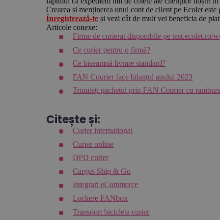
faptului că expediem mii de colete ale clienților noștri în
Crearea și menținerea unui cont de client pe Ecolet este 
Înregistrează-te
și vezi cât de mult vei beneficia de pla
Articole conexe:
Firme de curierat disponibile pe test.ecolet.ro/w
Ce curier pentru o firmă?
Ce înseamnă livrare standard?
FAN Courier face bilanțul anului 2023
Trimiteți pachetul prin FAN Courier cu rambur
Citește și:
Curier international
Curier online
DPD curier
Cargus Ship & Go
Integrari eCommerce
Lockere FANbox
Transport bicicleta curier