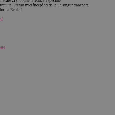
 fiecare zi și obținem reduceri speciale.
gratuită. Prețuri mici începând de la un singur transport.
tforma Ecolet!
p/
sare