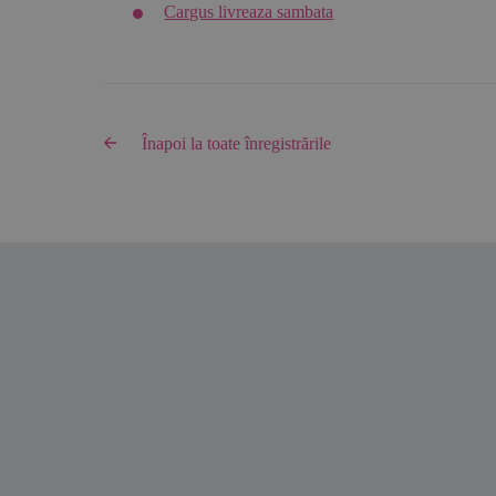
Cargus livreaza sambata
Înapoi la toate înregistrările