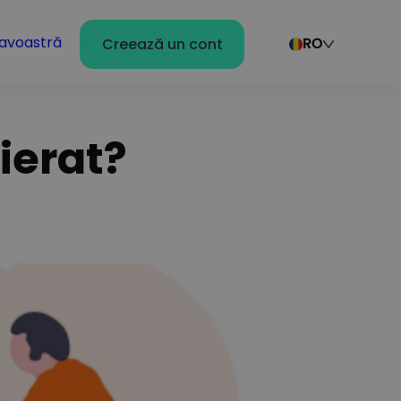
avoastră
Creează un cont
RO
ierat?