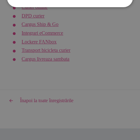
Curier online
DPD curier
Cargus Ship & Go
Integrari eCommerce
Lockere FANbox
Transport bicicleta curier
Cargus livreaza sambata
Înapoi la toate înregistrările