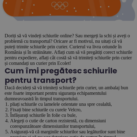
Doriți să vă vindeți schiurile online? Sau mergeți la schi și aveți o
problemă cu transportul? Oricare ar fi motivul, nu uitați că vă
puteți trimite schiurile prin curier. Curierul va livra oriunde în
România și în străinătate. Aflați cum să vă pregătiți corect schiurile
pentru expediere, aflați cât costă să vă trimiteți schiurile prin curier
și comandați un curier prin Ecolet!
Cum îmi pregătesc schiurile
pentru transport?
Dacă decideți să vă trimiteți schiurile prin curier, un ambalaj bun
este foarte important pentru siguranța echipamentului
dumneavoastră în timpul transportului.
pliați schiurile cu lamelele orientate una spre cealaltă,
Fixați bine schiurile cu curele Velcro,
Înfășurați schiurile în folie cu bule,
Alegeți o cutie de carton rezistentă, cu dimensiuni
corespunzătoare dimensiunilor transportului,
Asigurați-vă că marginile schiurilor sau legăturilor sunt bine