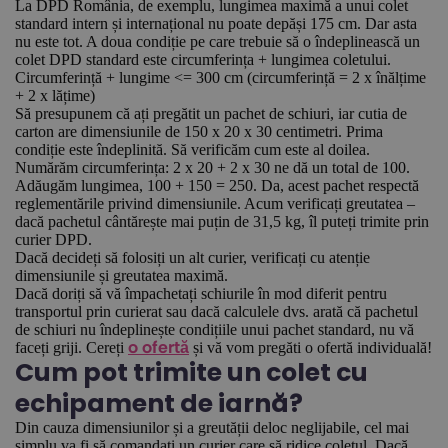
La DPD România, de exemplu, lungimea maximă a unui colet
standard intern și internațional nu poate depăși 175 cm. Dar asta
nu este tot. A doua condiție pe care trebuie să o îndeplinească un
colet DPD standard este circumferința + lungimea coletului.
Circumferință + lungime <= 300 cm (circumferință = 2 x înălțime
+ 2 x lățime)
Să presupunem că ați pregătit un pachet de schiuri, iar cutia de
carton are dimensiunile de 150 x 20 x 30 centimetri. Prima
condiție este îndeplinită. Să verificăm cum este al doilea.
Numărăm circumferința: 2 x 20 + 2 x 30 ne dă un total de 100.
Adăugăm lungimea, 100 + 150 = 250. Da, acest pachet respectă
reglementările privind dimensiunile. Acum verificați greutatea –
dacă pachetul cântărește mai puțin de 31,5 kg, îl puteți trimite prin
curier DPD.
Dacă decideți să folosiți un alt curier, verificați cu atenție
dimensiunile și greutatea maximă.
Dacă doriți să vă împachetați schiurile în mod diferit pentru
transportul prin curierat sau dacă calculele dvs. arată că pachetul
de schiuri nu îndeplinește condițiile unui pachet standard, nu vă
faceți griji. Cereți
și vă vom pregăti o ofertă individuală!
o ofertă
Cum pot trimite un colet cu
echipament de iarnă?
Din cauza dimensiunilor și a greutății deloc neglijabile, cel mai
simplu va fi să comandați un curier care să ridice coletul. Dacă