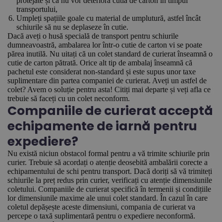
protejate și că nu vor deteriora cutia de carton în timpul
transportului,
Umpleți spațiile goale cu material de umplutură, astfel încât
schiurile să nu se deplaseze în cutie.
Dacă aveți o husă specială de transport pentru schiurile
dumneavoastră, ambalarea lor într-o cutie de carton vi se poate
părea inutilă. Nu uitați că un colet standard de curierat înseamnă o
cutie de carton pătrată. Orice alt tip de ambalaj înseamnă că
pachetul este considerat non-standard și este supus unor taxe
suplimentare din partea companiei de curierat. Aveți un astfel de
colet? Avem o soluție pentru asta! Citiți mai departe și veți afla ce
trebuie să faceți cu un colet neconform.
Companiile de curierat acceptă
echipamente de iarnă pentru
expediere?
Nu există niciun obstacol formal pentru a vă trimite schiurile prin
curier. Trebuie să acordați o atenție deosebită ambalării corecte a
echipamentului de schi pentru transport. Dacă doriți să vă trimiteți
schiurile la preț redus prin curier, verificați cu atenție dimensiunile
coletului. Companiile de curierat specifică în termenii și condițiile
lor dimensiunile maxime ale unui colet standard. În cazul în care
coletul depășește aceste dimensiuni, compania de curierat va
percepe o taxă suplimentară pentru o expediere neconformă.