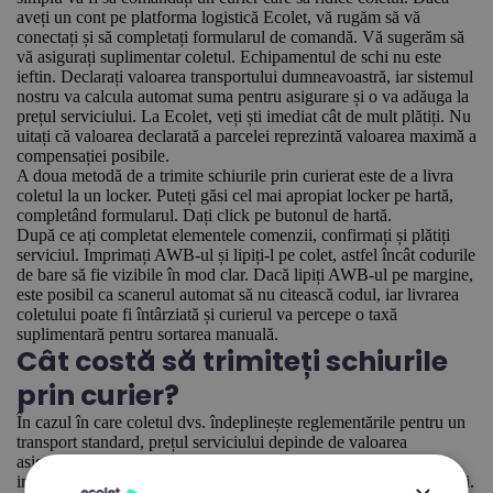
aveți un cont pe platforma logistică Ecolet, vă rugăm să vă
conectați și să completați formularul de comandă. Vă sugerăm să
vă asigurați suplimentar coletul. Echipamentul de schi nu este
ieftin. Declarați valoarea transportului dumneavoastră, iar sistemul
nostru va calcula automat suma pentru asigurare și o va adăuga la
prețul serviciului. La Ecolet, veți ști imediat cât de mult plătiți. Nu
uitați că valoarea declarată a parcelei reprezintă valoarea maximă a
compensației posibile.
A doua metodă de a trimite schiurile prin curierat este de a livra
coletul la un locker. Puteți găsi cel mai apropiat locker pe hartă,
completând formularul. Dați click pe butonul de hartă.
După ce ați completat elementele comenzii, confirmați și plătiți
serviciul. Imprimați AWB-ul și lipiți-l pe colet, astfel încât codurile
de bare să fie vizibile în mod clar. Dacă lipiți AWB-ul pe margine,
este posibil ca scanerul automat să nu citească codul, iar livrarea
coletului poate fi întârziată și curierul va percepe o taxă
suplimentară pentru sortarea manuală.
Cât costă să trimiteți schiurile
prin curier?
În cazul în care coletul dvs. îndeplinește reglementările pentru un
transport standard, prețul serviciului depinde de valoarea
asigurării. Completând comanda pe platforma Ecolet, veți ști
imediat cât veți plăti. Veți găsi un rezumat la sfârșitul formularului.