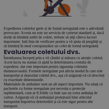
Expedierea coletelor grele și de formă neregulată este o adevărată
provocare. Acesta nu este un serviciu de curierat standard și, dacă
doriți să trimiteți astfel de colete, trebuie să știți câteva lucruri
importante. Iată lista de verificare pentru a vă ajuta să pregătiți și
să trimiteți în mod corespunzător un colet de formă neregulată.
Evaluarea coletului dvs.
Întotdeauna începeți prin a vă cântări și măsura cu atenție coletul.
Acest lucru nu numai că ajută la determinarea costului de
expediere, dar este important pentru siguranța coletului
dumneavoastră. Formele neregulate pot afecta modul în care este
transportat și depozitat coletul dvs., așa că asigurați-vă că descrieți
cu exactitate dimensiunile.
Materialele de ambalare sunt un alt aspect important. Nu uitați că
pachetele cu forme neregulate pot necesita o protecție
suplimentară, cum ar fi foliile cu bule sau un extra ambalaj de
carton. Asigurați-vă că ambalajul protejează bine articolul
transportat împotriva deteriorării și că este sigur pentru alte
transport.