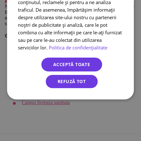
!
Alăturați-vă acum clienților Ecolet
conținutul, reclamele și pentru a ne analiza
Nu uitați că trimiterea de colete grele și cu forme neregulate poate
traficul. De asemenea, împărtășim informații
fi complicată, dar cu o pregătire corectă, alegerea curierului și
despre utilizarea site-ului nostru cu partenerii
monitorizarea procesului, coletul dumneavoastră va ajunge în
siguranță și la timp. Mult succes!
noștri de publicitate și analiză, care le pot
combina cu alte informații pe care le-ați furnizat
Citește și:
sau pe care le-au colectat din utilizarea
Curier international
serviciilor lor.
Politica de confidențialitate
Curier online
DPD curier
ACCEPTĂ TOATE
Cargus Ship & Go
Integrari eCommerce
REFUZĂ TOT
Lockere FANbox
Transport bicicleta curier
Cargus livreaza sambata