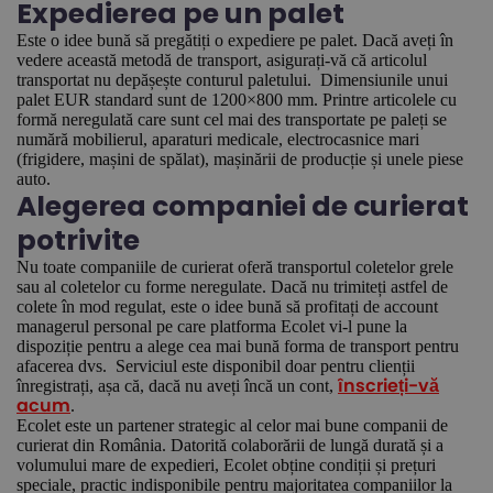
Expedierea pe un palet
Este o idee bună să pregătiți o expediere pe palet. Dacă aveți în
vedere această metodă de transport, asigurați-vă că articolul
transportat nu depășește conturul paletului. Dimensiunile unui
palet EUR standard sunt de 1200×800 mm. Printre articolele cu
formă neregulată care sunt cel mai des transportate pe paleți se
numără mobilierul, aparaturi medicale, electrocasnice mari
(frigidere, mașini de spălat), mașinării de producție și unele piese
auto.
Alegerea companiei de curierat
potrivite
Nu toate companiile de curierat oferă transportul coletelor grele
sau al coletelor cu forme neregulate. Dacă nu trimiteți astfel de
colete în mod regulat, este o idee bună să profitați de account
managerul personal pe care platforma Ecolet vi-l pune la
dispoziție pentru a alege cea mai bună forma de transport pentru
afacerea dvs. Serviciul este disponibil doar pentru clienții
înregistrați, așa că, dacă nu aveți încă un cont,
înscrieți-vă
.
acum
Ecolet este un partener strategic al celor mai bune companii de
curierat din România. Datorită colaborării de lungă durată și a
volumului mare de expedieri, Ecolet obține condiții și prețuri
speciale, practic indisponibile pentru majoritatea companiilor la