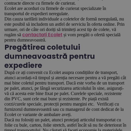
contracte directe cu firmele de curierat.
Ecolet are acorduri cu firmele de curierat specializate în
transportul de expedieri neregulate.
Din cauza tarifării individuale a coletelor de formă neregulată, nu
este posibil să includem un astfel de serviciu în oferta online. Prin
urmare, ori de câte ori doriți să trimiteți acest tip de colete, vă
rugăm să
și vom pregăti o ofertă specială
contactați Ecolet
pentru dumneavoastră.
Pregătirea coletului
dumneavoastră pentru
expediere
După ce ați convenit cu Ecolet asupra condițiilor de transport,
atunci acordați-vă timpul și atenția necesare pentru a vă pregăti cât
mai bine coletul pentru transport. Dacă este vorba de un transport
pe palet, atunci, pe lângă securizarea articolului în sine, asigurați-
vă că acesta este bine fixat pe palet. Curelele speciale, rezistente
din PVC, sunt cele mai bune și rezistente. Pe piață există
corzi/curele speciale, protecții pentru margini etc. Verificați cu
furnizorul dumneavoastră sau cu managerul de cont dedicat de la
Ecolet ce variante de ambalare aveți.
Dacă nu folosiți un palet, atunci protejați articolul transportat cu
folie cu bule, carton, folie stretch, astfel încât să nu fie deteriorat în
timpul transportului. Nu căutați să faceți economie la materialele