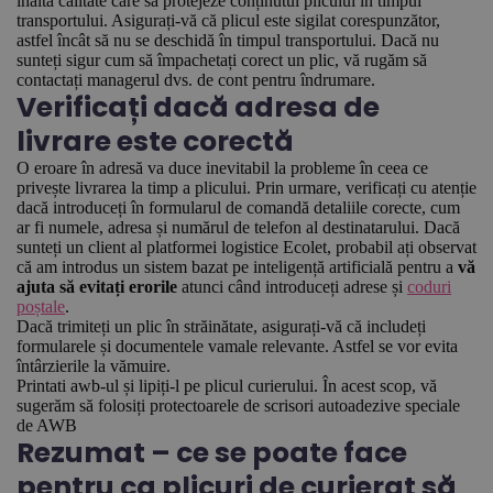
înaltă calitate care să protejeze conținutul plicului în timpul
transportului. Asigurați-vă că plicul este sigilat corespunzător,
astfel încât să nu se deschidă în timpul transportului. Dacă nu
sunteți sigur cum să împachetați corect un plic, vă rugăm să
contactați managerul dvs. de cont pentru îndrumare.
Verificați dacă adresa de
livrare este corectă
O eroare în adresă va duce inevitabil la probleme în ceea ce
privește livrarea la timp a plicului. Prin urmare, verificați cu atenție
dacă introduceți în formularul de comandă detaliile corecte, cum
ar fi numele, adresa și numărul de telefon al destinatarului. Dacă
sunteți un client al platformei logistice Ecolet, probabil ați observat
că am introdus un sistem bazat pe inteligență artificială pentru a
vă
ajuta să evitați erorile
atunci când introduceți adrese și
coduri
poștale
.
Dacă trimiteți un plic în străinătate, asigurați-vă că includeți
formularele și documentele vamale relevante. Astfel se vor evita
întârzierile la vămuire.
Printati awb-ul și lipiți-l pe plicul curierului. În acest scop, vă
sugerăm să folosiți protectoarele de scrisori autoadezive speciale
de AWB
Rezumat – ce se poate face
pentru ca plicuri de curierat să