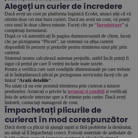
Alegeți un curier de încredere
Dacă aveți un cont pe platforma logistică Ecolet, atunci știți că vă
oferim doar cei mai buni curieri. Dacă nu aveți un cont, vă puteți
crea unul în doar câteva minute. Faceți clic pe “
Inregistrare
” și
completați formularul.
După ce vă autentificați în pagina dumneavoastră de client, faceți
clic pe pictograma “Plicuri”, iar sistemul va afișa curierii
disponibili în prezent și prețurile pentru trimiterea unui plic prin
curierat.
Sistemul nostru calculează automat prețurile, astfel încât puteți fi
sigur că prețul pe care îl vedeți include toate taxele.
Pentru a verifica care sunt condițiile dimensionale pe care trebuie
să le îndeplinească plicul pe pictograma serviciului faceți clic pe
linkul “
Arată detaliile
“.
Nu uitați că nu este permisă trimiterea prin curierat a tuturor
produselor. Aruncați o privire la
termeni și condiții
și verificați
lista de articole interzise spre a fi trimise prin curier. Dacă aveți
îndoieli, contactați managerul de cont.
Împachetați plicurile de
curierat în mod corespunzător
Dacă doriți ca plicul să ajungă rapid și fără probleme la destinatar,
nu uitați să îl împachetați corect. Folosiți materiale de ambalare de