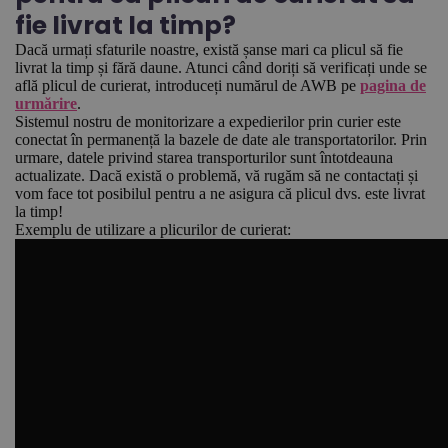
fie livrat la timp?
Dacă urmați sfaturile noastre, există șanse mari ca plicul să fie
livrat la timp și fără daune. Atunci când doriți să verificați unde se
află plicul de curierat, introduceți numărul de AWB pe
pagina de
urmărire
.
Sistemul nostru de monitorizare a expedierilor prin curier este
conectat în permanență la bazele de date ale transportatorilor. Prin
urmare, datele privind starea transporturilor sunt întotdeauna
actualizate. Dacă există o problemă, vă rugăm să ne contactați și
vom face tot posibilul pentru a ne asigura că plicul dvs. este livrat
la timp!
Exemplu de utilizare a plicurilor de curierat: