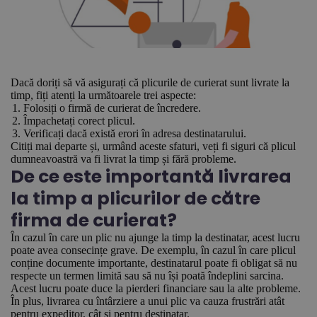
Dacă doriți să vă asigurați că plicurile de curierat sunt livrate la
timp, fiți atenți la următoarele trei aspecte:
Folosiți o firmă de curierat de încredere.
Împachetați corect plicul.
Verificați dacă există erori în adresa destinatarului.
Citiți mai departe și, urmând aceste sfaturi, veți fi siguri că plicul
dumneavoastră va fi livrat la timp și fără probleme.
De ce este importantă livrarea
la timp a plicurilor de către
firma de curierat?
În cazul în care un plic nu ajunge la timp la destinatar, acest lucru
poate avea consecințe grave. De exemplu, în cazul în care plicul
conține documente importante, destinatarul poate fi obligat să nu
respecte un termen limită sau să nu își poată îndeplini sarcina.
Acest lucru poate duce la pierderi financiare sau la alte probleme.
În plus, livrarea cu întârziere a unui plic va cauza frustrări atât
pentru expeditor, cât și pentru destinatar.