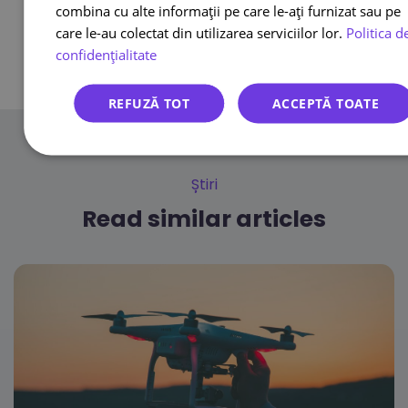
combina cu alte informații pe care le-ați furnizat sau pe
Înapoi la toate înregistrările
care le-au colectat din utilizarea serviciilor lor.
Politica d
confidențialitate
REFUZĂ TOT
ACCEPTĂ TOATE
Știri
Read similar articles