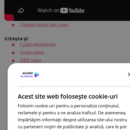
Trimiteți plicuri prin curier
Citește și:
Curier international
Curier online
DPD curier
Cargus Ship & Go
Integrari eCommerce
Lockere FANbox
Transport bicicleta curier
Acest site web folosește cookie-uri
Cargus livreaza sambata
Folosim cookie-uri pentru a personaliza conținutul,
reclamele și pentru a ne analiza traficul. De asemenea,
împărtășim informații despre utilizarea site-ului nostru
cu partenerii noștri de publicitate și analiză, care le pot