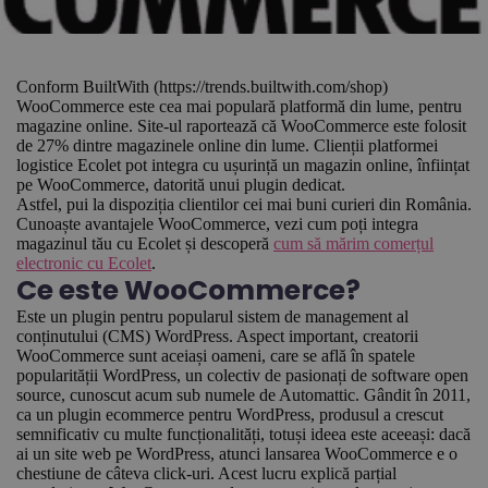
Conform BuiltWith (
https://trends.builtwith.com/shop)
WooCommerce este cea mai populară platformă din lume, pentru
magazine online. Site-ul raportează că WooCommerce este folosit
de 27% dintre magazinele online din lume. Clienții platformei
logistice Ecolet pot integra cu ușurință un magazin online, înființat
pe WooCommerce, datorită unui plugin dedicat.
Astfel, pui la dispoziția clientilor cei mai buni curieri din România.
Cunoaște avantajele WooCommerce, vezi cum poți integra
magazinul tău cu Ecolet și descoperă
cum să mărim comerțul
electronic cu Ecolet
.
Ce este WooCommerce?
Este un plugin pentru popularul sistem de management al
conținutului (CMS) WordPress. Aspect important, creatorii
WooCommerce sunt aceiași oameni, care se află în spatele
popularității WordPress, un colectiv de pasionați de software open
source, cunoscut acum sub numele de Automattic. Gândit în 2011,
ca un plugin ecommerce pentru WordPress, produsul a crescut
semnificativ cu multe funcționalități, totuși ideea este aceeași: dacă
ai un site web pe WordPress, atunci lansarea WooCommerce e o
chestiune de câteva click-uri. Acest lucru explică parțial