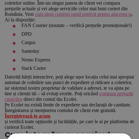
coletelor online. Într-un singur panou de client vei compara
prețurile actuale și vei alege serviciile celor mai buni curieri din
România. Vezi
cum alegi curierul rapid potrivit pentru afacerea ta
.
Ai la dispoziție:
FAN Courier (noutate – verifică prețurile promoționale!)
DPD
Cargus
Sameday
Nemo Express
Stack Curier
Datorită hărții interactive, poți alege ușor locația celui mai apropiat
automat de coletărie sau punct de expediere și ridicare a coletelor,
iar sistemul nostru proprietar de validare a adresei, te va ajuta pe
tine și clienții tăi – să evitați erorile. Poți oricând
compara prețurile
curierilor
direct din contul tău Ecolet.
Pe Ecolet nu există limite de expediere sau declarații de cantitate.
Înregistrarea și menținerea contului de client este gratuită.
Înregistrează-te acum
și verifică toate opțiunile și facilitățile, pe care le ai pe platforma de
curierat Ecolet.
Cum integrăm magazinul