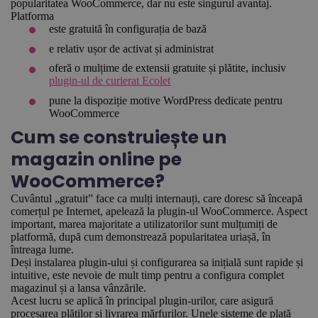
popularitatea WooCommerce, dar nu este singurul avantaj.
Platforma
este gratuită în configurația de bază
e relativ ușor de activat și administrat
oferă o mulțime de extensii gratuite și plătite, inclusiv
plugin-ul de curierat Ecolet
pune la dispoziție motive WordPress dedicate pentru
WooCommerce
Cum se construiește un
magazin online pe
WooCommerce?
Cuvântul „gratuit” face ca mulți internauți, care doresc să înceapă
comerțul pe Internet, apelează la plugin-ul WooCommerce. Aspect
important, marea majoritate a utilizatorilor sunt mulțumiți de
platformă, după cum demonstrează popularitatea uriașă, în
întreaga lume.
Deși instalarea plugin-ului și configurarea sa inițială sunt rapide și
intuitive, este nevoie de mult timp pentru a configura complet
magazinul și a lansa vânzările.
Acest lucru se aplică în principal plugin-urilor, care asigură
procesarea plăților și livrarea mărfurilor. Unele sisteme de plată