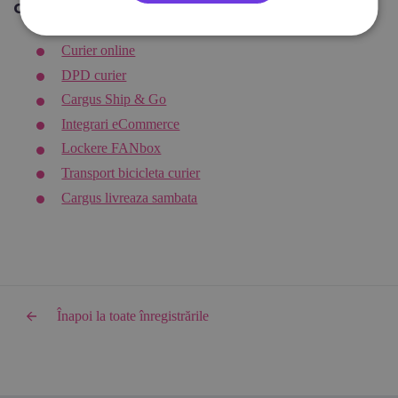
Citește și:
Curier international
Curier online
DPD curier
Cargus Ship & Go
Integrari eCommerce
Lockere FANbox
Transport bicicleta curier
Cargus livreaza sambata
Înapoi la toate înregistrările