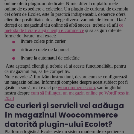
online oferă plugin-uri dedicate. Nimic diferit cu platformele
online de expediere a coletelor. Un plugin de curierat, de exemplu
cel oferit de Ecolet, este în practică indispensabil, deoarece oferă
clienților posibilitatea de a alege diverse variante de livrare. Dacă
dorești ca magazinul tău online să aibă succes, trebuie să afli
ce
metodă de livrare aleg clienții e-commerce
și să asiguri diferite
forme de livrare
, mai exact:
livrare colete prin curier
ridicare colete de la punct
livrare la automatul de coletărie
Asta așteaptă clienții și trebuie să ai aceste funcționalități, pentru
ca magazinul tău, să fie competitiv.
Nu e nevoie să furnizăm instrucțiuni, despre cum se configurează
un magazin online. Informații complete despre acest subiect pot fi
găsite la sursă, mai exact pe
woocommerce.com
, sau în ghidul
nostru despre
cum să înființezi un magazin online pe WordPress în
2023
Ce curieri și servicii vei adăuga
în magazinul Woocommerce
datorită plugin-ului Ecolet?
Platforma logistică Ecolet este un sistem modern de expediere a