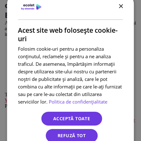
online, pe WooCommerce, cu
×
Ecolet?
Am creat un plugin dedicat, care facilitează folosirea avantajelor și
Acest site web folosește cookie-
a funcțiilor unice ale platformei Ecolet. Pe site-ul nostru vei găsi
instrucțiuni detaliate, care-ți vor arăta pas cu pas, cum:
uri
să descarci plugin-ul Ecolet din depozitul WordPress
Folosim cookie-uri pentru a personaliza
să instalezi plugin-ul Ecolet
conținutul, reclamele și pentru a ne analiza
să faci importul de comenzi de la WooCommerce în
sistemul Ecolet
traficul. De asemenea, împărtășim informații
despre utilizarea site-ului nostru cu partenerii
în caz de nevoie, să modifici comenzile importate în
sistem
noștri de publicitate și analiză, care le pot
să acționezi, în caz de probleme
combina cu alte informații pe care le-ați furnizat
sau pe care le-au colectat din utilizarea
Toate informațiile, de mai sus, pot fi găsite pe site-ul
Integrare –
WooCommerce
serviciilor lor.
Politica de confidențialitate
Postări similare:
Ce curier pentru o firmă mică?
ACCEPTĂ TOATE
Cum utilizăm punctele de expediere și ridicare a coletelor
Cum evităm aceste 3 erori în logistica ecommerce?
REFUZĂ TOT