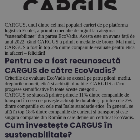
CARGUS, unul dintre cei mai populari curieri de pe platforma
logistică Ecolet, a primit o medalie de argint la categoria
“sustenabilitate” din partea EcoVadis. Acesta este un avans față de
anul 2022, când CARGUS a primit o medalie de bronz. Mai mult,
CARGUS a fost în top 2% dintre companiile evaluate pentru etica
în afaceri – felicitări!
Pentru ce a fost recunoscută
CARGUS de către EcoVadis?
Criteriile de evaluare EcoVadis se axează pe patru piloni: mediu,
drepturile muncii, etică și achiziții durabile. CARGUS a făcut
progrese semnificative în toate aceste categorii.
CARGUS se situează printre primele 11% dintre companiile de
transport în ceea ce privește achizițiile durabile și printre cele 2%
dintre companiile cu cele mai înalte standarde etice. În general, se
află în top 18% dintre companiile de curierat și transport și este
singura companie din România care deține un certificat EcoVadis.
Cum investește CARGUS în
sustenabilitate?