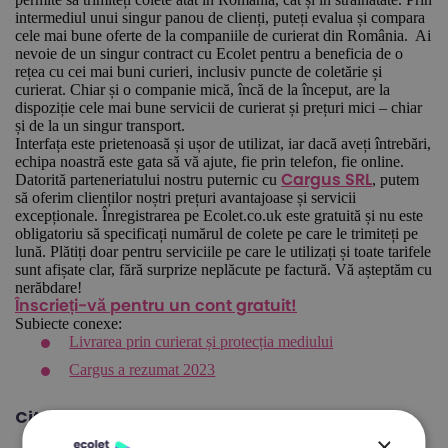
intermediul unui singur panou de clienți, puteți evalua și compara
cele mai bune oferte de la companiile de curierat din România. Ai
nevoie de un singur contract cu Ecolet pentru a beneficia de o
rețea cu cei mai buni curieri, inclusiv puncte de coletărie și
curierat. Chiar și o companie mică, încă de la început, are la
dispoziție cele mai bune servicii de curierat și prețuri mici – chiar
și de la un singur transport.
Interfața este prietenoasă și ușor de utilizat, iar dacă aveți întrebări,
echipa noastră este gata să vă ajute, fie prin telefon, fie online.
Datorită parteneriatului nostru puternic cu
, putem
Cargus SRL
să oferim clienților noștri prețuri avantajoase și servicii
excepționale. Înregistrarea pe Ecolet.co.uk este gratuită și nu este
obligatoriu să specificați numărul de colete pe care le trimiteți pe
lună. Plătiți doar pentru serviciile pe care le utilizați și toate tarifele
sunt afișate clar, fără surprize neplăcute pe factură. Vă așteptăm cu
nerăbdare!
Înscrieți-vă pentru un cont gratuit!
Subiecte conexe:
Livrarea prin curierat și protecția mediului
Cargus a rezumat 2023
Citește și:
Curier international
×