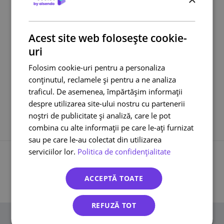
Curier online
DPD curier
Acest site web folosește cookie-
Cargus Ship & Go
uri
Integrari eCommerce
Lockere FANbox
Folosim cookie-uri pentru a personaliza
Transport bicicleta curier
conținutul, reclamele și pentru a ne analiza
traficul. De asemenea, împărtășim informații
Cargus livreaza sambata
despre utilizarea site-ului nostru cu partenerii
noștri de publicitate și analiză, care le pot
combina cu alte informații pe care le-ați furnizat
sau pe care le-au colectat din utilizarea
serviciilor lor.
Politica de confidențialitate
Înapoi la toate înregistrările
ACCEPTĂ TOATE
REFUZĂ TOT