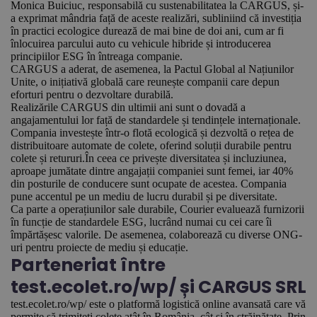
Monica Buiciuc, responsabilă cu sustenabilitatea la CARGUS, și-
a exprimat mândria față de aceste realizări, subliniind că investiția
în practici ecologice durează de mai bine de doi ani, cum ar fi
înlocuirea parcului auto cu vehicule hibride și introducerea
principiilor ESG în întreaga companie.
CARGUS a aderat, de asemenea, la Pactul Global al Națiunilor
Unite, o inițiativă globală care reunește companii care depun
eforturi pentru o dezvoltare durabilă.
Realizările CARGUS din ultimii ani sunt o dovadă a
angajamentului lor față de standardele și tendințele internaționale.
Compania investește într-o flotă ecologică și dezvoltă o rețea de
distribuitoare automate de colete, oferind soluții durabile pentru
colete și retururi.În ceea ce privește diversitatea și incluziunea,
aproape jumătate dintre angajații companiei sunt femei, iar 40%
din posturile de conducere sunt ocupate de acestea. Compania
pune accentul pe un mediu de lucru durabil și pe diversitate.
Ca parte a operațiunilor sale durabile, Courier evaluează furnizorii
în funcție de standardele ESG, lucrând numai cu cei care îi
împărtășesc valorile. De asemenea, colaborează cu diverse ONG-
uri pentru proiecte de mediu și educație.
Parteneriat între
test.ecolet.ro/wp/ și CARGUS SRL
test.ecolet.ro/wp/ este o platformă logistică online avansată care vă
permite să trimiteți colete atât în România, cât și în străinătate. Prin