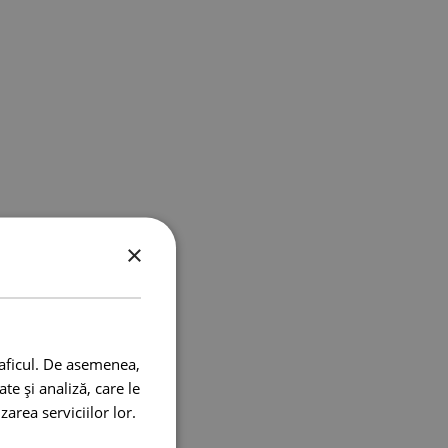
×
raficul. De asemenea,
te și analiză, care le
zarea serviciilor lor.