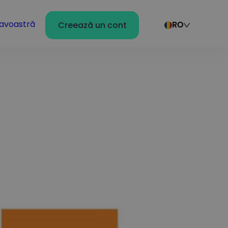
avoastră
Creează un cont
RO