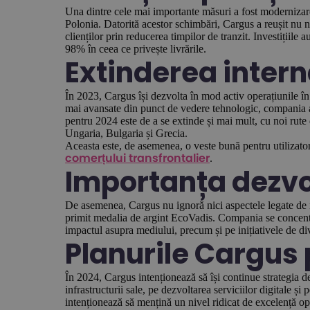
Una dintre cele mai importante măsuri a fost modernizarea
Polonia. Datorită acestor schimbări, Cargus a reușit nu nu
clienților prin reducerea timpilor de tranzit. Investițiile
98% în ceea ce privește livrările.
Extinderea inter
În 2023, Cargus își dezvolta în mod activ operațiunile în 
mai avansate din punct de vedere tehnologic, compania a re
pentru 2024 este de a se extinde și mai mult, cu noi rut
Ungaria, Bulgaria și Grecia.
Aceasta este, de asemenea, o veste bună pentru utilizatori
.
comerțului transfrontalier
Importanța dezvol
De asemenea, Cargus nu ignoră nici aspectele legate de r
primit medalia de argint EcoVadis. Compania se concent
impactul asupra mediului, precum și pe inițiativele de div
Planurile Cargus
În 2024, Cargus intenționează să își continue strategia 
infrastructurii sale, pe dezvoltarea serviciilor digitale 
intenționează să mențină un nivel ridicat de excelență oper