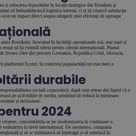
 și relocarea depozitelor în locații strategice din România și
mai să îmbunătățească logistica internă, ci și să crească satisfacția
 au avut un impact direct asupra atingerii unei eficiențe de aproape
națională
afara României. Investind în facilități operaționale noi, mai mari și
ușit să își extindă oferta pentru clienții internaționali. Planul
e de livrare către țări precum Germania, Republica Cehă, Slovacia,
i platformei Ecolet, în contextul popularității tot mai mari a
tării durabile
esponsabilitatea socială corporativă, după cum reiese din faptul că a
rează pe activitățile de mediu, urmărind să reducă la minimum
ersitate și incluziune.
 pentru 2024
de creștere, concentrându-se pe modernizarea în continuare a
și pe extinderea la nivel internațional. De asemenea, compania
ațională și să se străduiască să înțeleagă și să satisfacă în